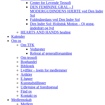
Center for Levende Teosofi
DEN FEMININE GRAL – I
MODERGUDINDENS HJERTE ved Den Indre
Sol
Fuldmånedans ved Den Indre Sol
Den Indre Sol: Holistisk Motion – Qi gong,
åndedræt og lyd
HEARTS AND HANDS healing
Kalender
Om os
Om TFK
Vedtægter
Referat af generalforsamling
Om teosofi
Boghandel
Bibliotek
Lydfiler – login for medlemmer
Artikler
E-bøger
Kunstudstillinger
Udlejning af foredragssal
Find os
Kontakt os
Medlemsskab
Medlem