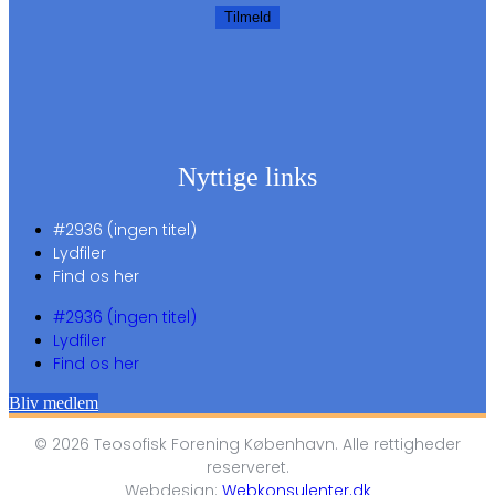
Tilmeld
Nyttige links
#2936 (ingen titel)
Lydfiler
Find os her
#2936 (ingen titel)
Lydfiler
Find os her
Bliv medlem
© 2026 Teosofisk Forening København. Alle rettigheder
reserveret.
Webdesign:
Webkonsulenter.dk