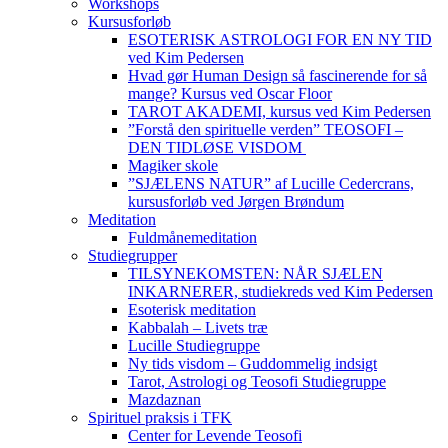
Workshops
Kursusforløb
ESOTERISK ASTROLOGI FOR EN NY TID
ved Kim Pedersen
Hvad gør Human Design så fascinerende for så
mange? Kursus ved Oscar Floor
TAROT AKADEMI, kursus ved Kim Pedersen
”Forstå den spirituelle verden” TEOSOFI –
DEN TIDLØSE VISDOM
Magiker skole
”SJÆLENS NATUR” af Lucille Cedercrans,
kursusforløb ved Jørgen Brøndum
Meditation
Fuldmånemeditation
Studiegrupper
TILSYNEKOMSTEN: NÅR SJÆLEN
INKARNERER, studiekreds ved Kim Pedersen
Esoterisk meditation
Kabbalah – Livets træ
Lucille Studiegruppe
Ny tids visdom – Guddommelig indsigt
Tarot, Astrologi og Teosofi Studiegruppe
Mazdaznan
Spirituel praksis i TFK
Center for Levende Teosofi