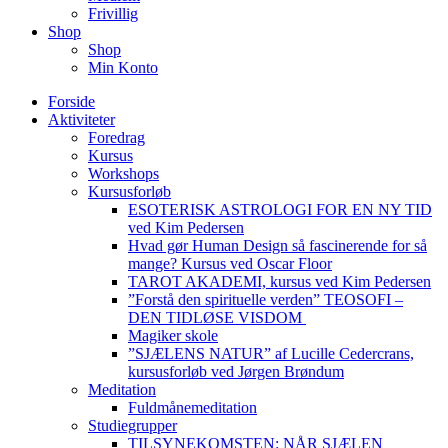
Frivillig
Shop
Shop
Min Konto
Forside
Aktiviteter
Foredrag
Kursus
Workshops
Kursusforløb
ESOTERISK ASTROLOGI FOR EN NY TID
ved Kim Pedersen
Hvad gør Human Design så fascinerende for så
mange? Kursus ved Oscar Floor
TAROT AKADEMI, kursus ved Kim Pedersen
”Forstå den spirituelle verden” TEOSOFI –
DEN TIDLØSE VISDOM
Magiker skole
”SJÆLENS NATUR” af Lucille Cedercrans,
kursusforløb ved Jørgen Brøndum
Meditation
Fuldmånemeditation
Studiegrupper
TILSYNEKOMSTEN: NÅR SJÆLEN