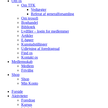
Om os
Om TFK
Vedtægter
Referat af generalforsamling
Om teosofi
Boghandel
Bibliotek
Lydfiler – login for medlemmer
Artikler
E-bøger
Kunstudstillinger
Udlejning af foredragssal
Find os
Kontakt os
Medlemsskab
Medlem
Frivillig
Shop
Shop
Min Konto
Forside
Aktiviteter
Foredrag
Kursus