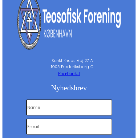
Sankt Knuds Vej 27 A
1903 Frederiksberg C
Facebook-f
Nyhedsbrev