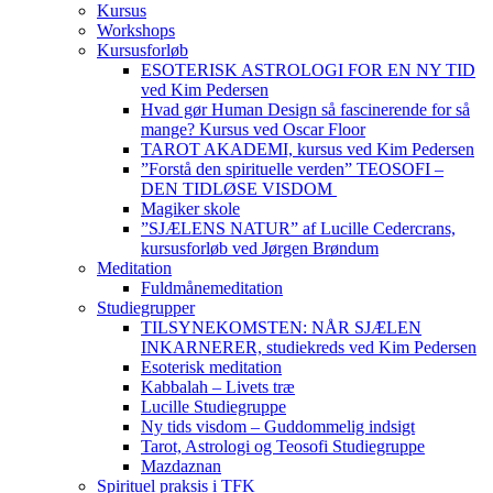
Kursus
Workshops
Kursusforløb
ESOTERISK ASTROLOGI FOR EN NY TID
ved Kim Pedersen
Hvad gør Human Design så fascinerende for så
mange? Kursus ved Oscar Floor
TAROT AKADEMI, kursus ved Kim Pedersen
”Forstå den spirituelle verden” TEOSOFI –
DEN TIDLØSE VISDOM
Magiker skole
”SJÆLENS NATUR” af Lucille Cedercrans,
kursusforløb ved Jørgen Brøndum
Meditation
Fuldmånemeditation
Studiegrupper
TILSYNEKOMSTEN: NÅR SJÆLEN
INKARNERER, studiekreds ved Kim Pedersen
Esoterisk meditation
Kabbalah – Livets træ
Lucille Studiegruppe
Ny tids visdom – Guddommelig indsigt
Tarot, Astrologi og Teosofi Studiegruppe
Mazdaznan
Spirituel praksis i TFK