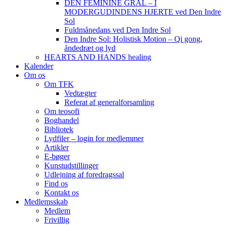
DEN FEMININE GRAL – I
MODERGUDINDENS HJERTE ved Den Indre
Sol
Fuldmånedans ved Den Indre Sol
Den Indre Sol: Holistisk Motion – Qi gong,
åndedræt og lyd
HEARTS AND HANDS healing
Kalender
Om os
Om TFK
Vedtægter
Referat af generalforsamling
Om teosofi
Boghandel
Bibliotek
Lydfiler – login for medlemmer
Artikler
E-bøger
Kunstudstillinger
Udlejning af foredragssal
Find os
Kontakt os
Medlemsskab
Medlem
Frivillig