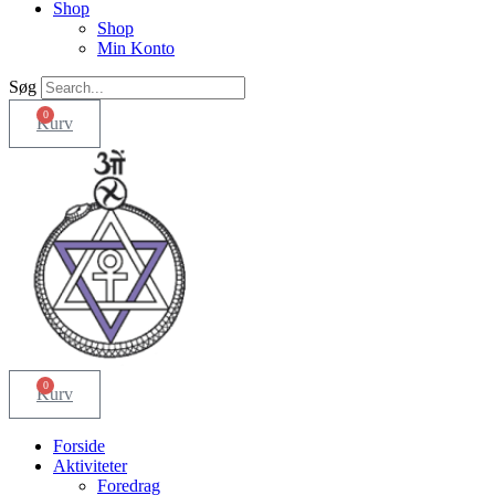
Shop
Shop
Min Konto
Søg
0
Kurv
0
Kurv
Forside
Aktiviteter
Foredrag