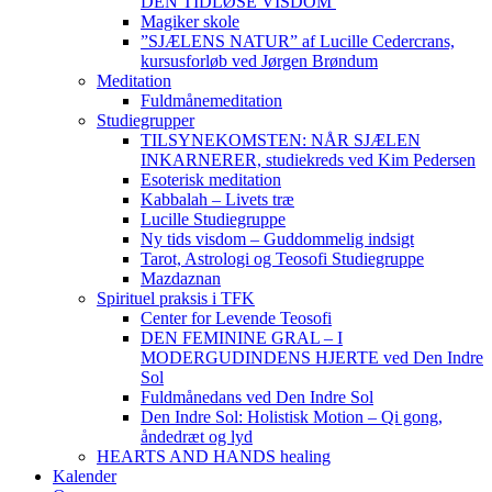
DEN TIDLØSE VISDOM
Magiker skole
”SJÆLENS NATUR” af Lucille Cedercrans,
kursusforløb ved Jørgen Brøndum
Meditation
Fuldmånemeditation
Studiegrupper
TILSYNEKOMSTEN: NÅR SJÆLEN
INKARNERER, studiekreds ved Kim Pedersen
Esoterisk meditation
Kabbalah – Livets træ
Lucille Studiegruppe
Ny tids visdom – Guddommelig indsigt
Tarot, Astrologi og Teosofi Studiegruppe
Mazdaznan
Spirituel praksis i TFK
Center for Levende Teosofi
DEN FEMININE GRAL – I
MODERGUDINDENS HJERTE ved Den Indre
Sol
Fuldmånedans ved Den Indre Sol
Den Indre Sol: Holistisk Motion – Qi gong,
åndedræt og lyd
HEARTS AND HANDS healing
Kalender