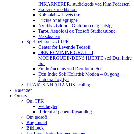
INKARNERER, studiekreds ved Kim Pedersen
Esoterisk meditation
Kabbalah – Livets træ
Lucille Studiegruppe
Ny tids visdom – Guddommelig indsigt
Tarot, Astrologi og Teosofi Studiegruppe
Mazdaznan
Spirituel praksis i TFK
Center for Levende Teosofi
DEN FEMININE GRAL – I
MODERGUDINDENS HJERTE ved Den Indre
Sol
Fuldmånedans ved Den Indre Sol
Den Indre Sol: Holistisk Motion – Qi gong,
åndedræt og lyd
HEARTS AND HANDS healing
Kalender
Om os
Om TFK
Vedtægter
Referat af generalforsamling
Om teosofi
Boghandel
Bibliotek
Lydfiler – login for medlemmer