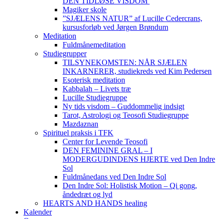
DEN TIDLØSE VISDOM
Magiker skole
”SJÆLENS NATUR” af Lucille Cedercrans,
kursusforløb ved Jørgen Brøndum
Meditation
Fuldmånemeditation
Studiegrupper
TILSYNEKOMSTEN: NÅR SJÆLEN
INKARNERER, studiekreds ved Kim Pedersen
Esoterisk meditation
Kabbalah – Livets træ
Lucille Studiegruppe
Ny tids visdom – Guddommelig indsigt
Tarot, Astrologi og Teosofi Studiegruppe
Mazdaznan
Spirituel praksis i TFK
Center for Levende Teosofi
DEN FEMININE GRAL – I
MODERGUDINDENS HJERTE ved Den Indre
Sol
Fuldmånedans ved Den Indre Sol
Den Indre Sol: Holistisk Motion – Qi gong,
åndedræt og lyd
HEARTS AND HANDS healing
Kalender