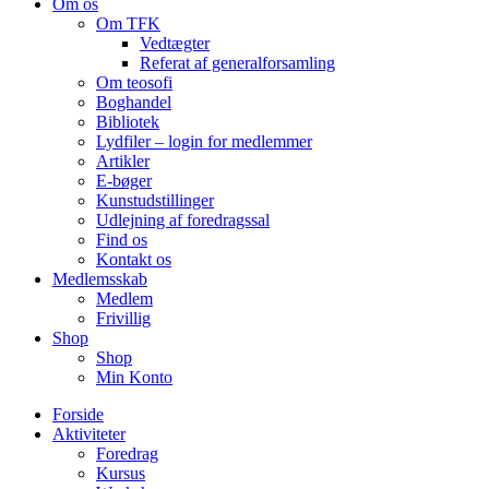
Om os
Om TFK
Vedtægter
Referat af generalforsamling
Om teosofi
Boghandel
Bibliotek
Lydfiler – login for medlemmer
Artikler
E-bøger
Kunstudstillinger
Udlejning af foredragssal
Find os
Kontakt os
Medlemsskab
Medlem
Frivillig
Shop
Shop
Min Konto
Forside
Aktiviteter
Foredrag
Kursus