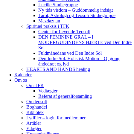
Lucille Studiegruppe
Ny tids visdom – Guddommelig indsigt
Tarot, Astrologi og Teosofi Studiegruppe
Mazdaznan
Spirituel praksis i TFK
Center for Levende Teosofi
DEN FEMININE GRAL – I
MODERGUDINDENS HJERTE ved Den Indre
Sol
Fuldmånedans ved Den Indre Sol
Den Indre Sol: Holistisk Motion – Qi gong,
åndedræt og lyd
HEARTS AND HANDS healing
Kalender
Om os
Om TFK
Vedtægter
Referat af generalforsamling
Om teosofi
Boghandel
Bibliotek
Lydfiler – login for medlemmer
Artikler
E-bøger
Kunstudstillinger