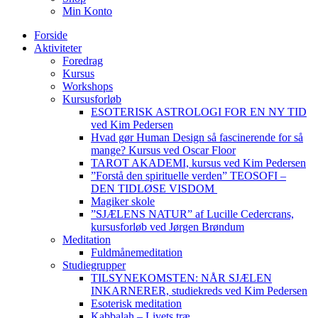
Min Konto
Forside
Aktiviteter
Foredrag
Kursus
Workshops
Kursusforløb
ESOTERISK ASTROLOGI FOR EN NY TID
ved Kim Pedersen
Hvad gør Human Design så fascinerende for så
mange? Kursus ved Oscar Floor
TAROT AKADEMI, kursus ved Kim Pedersen
”Forstå den spirituelle verden” TEOSOFI –
DEN TIDLØSE VISDOM
Magiker skole
”SJÆLENS NATUR” af Lucille Cedercrans,
kursusforløb ved Jørgen Brøndum
Meditation
Fuldmånemeditation
Studiegrupper
TILSYNEKOMSTEN: NÅR SJÆLEN
INKARNERER, studiekreds ved Kim Pedersen
Esoterisk meditation
Kabbalah – Livets træ