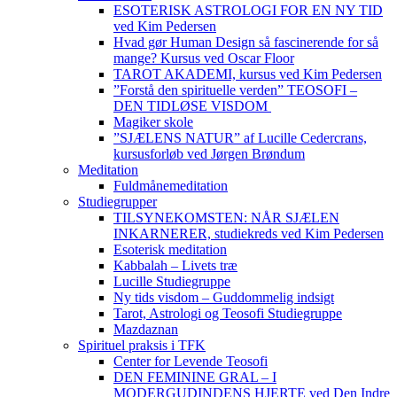
ESOTERISK ASTROLOGI FOR EN NY TID
ved Kim Pedersen
Hvad gør Human Design så fascinerende for så
mange? Kursus ved Oscar Floor
TAROT AKADEMI, kursus ved Kim Pedersen
”Forstå den spirituelle verden” TEOSOFI –
DEN TIDLØSE VISDOM
Magiker skole
”SJÆLENS NATUR” af Lucille Cedercrans,
kursusforløb ved Jørgen Brøndum
Meditation
Fuldmånemeditation
Studiegrupper
TILSYNEKOMSTEN: NÅR SJÆLEN
INKARNERER, studiekreds ved Kim Pedersen
Esoterisk meditation
Kabbalah – Livets træ
Lucille Studiegruppe
Ny tids visdom – Guddommelig indsigt
Tarot, Astrologi og Teosofi Studiegruppe
Mazdaznan
Spirituel praksis i TFK
Center for Levende Teosofi
DEN FEMININE GRAL – I
MODERGUDINDENS HJERTE ved Den Indre