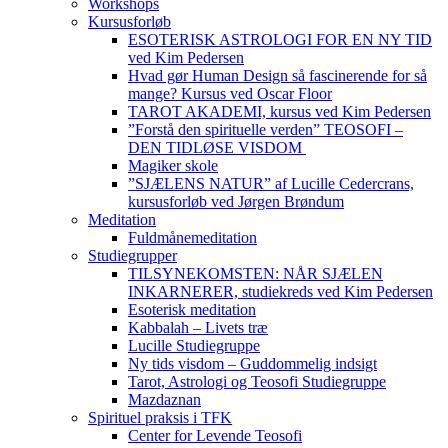
Workshops
Kursusforløb
ESOTERISK ASTROLOGI FOR EN NY TID
ved Kim Pedersen
Hvad gør Human Design så fascinerende for så
mange? Kursus ved Oscar Floor
TAROT AKADEMI, kursus ved Kim Pedersen
”Forstå den spirituelle verden” TEOSOFI –
DEN TIDLØSE VISDOM
Magiker skole
”SJÆLENS NATUR” af Lucille Cedercrans,
kursusforløb ved Jørgen Brøndum
Meditation
Fuldmånemeditation
Studiegrupper
TILSYNEKOMSTEN: NÅR SJÆLEN
INKARNERER, studiekreds ved Kim Pedersen
Esoterisk meditation
Kabbalah – Livets træ
Lucille Studiegruppe
Ny tids visdom – Guddommelig indsigt
Tarot, Astrologi og Teosofi Studiegruppe
Mazdaznan
Spirituel praksis i TFK
Center for Levende Teosofi