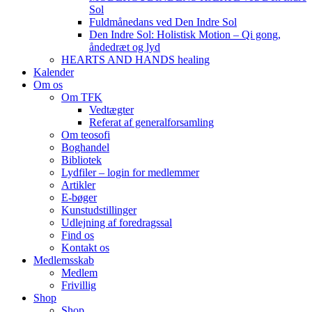
Sol
Fuldmånedans ved Den Indre Sol
Den Indre Sol: Holistisk Motion – Qi gong,
åndedræt og lyd
HEARTS AND HANDS healing
Kalender
Om os
Om TFK
Vedtægter
Referat af generalforsamling
Om teosofi
Boghandel
Bibliotek
Lydfiler – login for medlemmer
Artikler
E-bøger
Kunstudstillinger
Udlejning af foredragssal
Find os
Kontakt os
Medlemsskab
Medlem
Frivillig
Shop
Shop