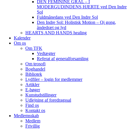
DEN FEMININE GRAL – I
MODERGUDINDENS HJERTE ved Den Indre
Sol
Fuldmånedans ved Den Indre Sol
Den Indre Sol: Holistisk Motion – Qi gong,
åndedræt og lyd
HEARTS AND HANDS healing
Kalender
Om os
Om TFK
Vedtægter
Referat af generalforsamling
Om teosofi
Boghandel
Bibliotek
Lydfiler – login for medlemmer
Artikler
E-bøger
Kunstudstillinger
Udlejning af foredragssal
Find os
Kontakt os
Medlemsskab
Medlem
Frivillig