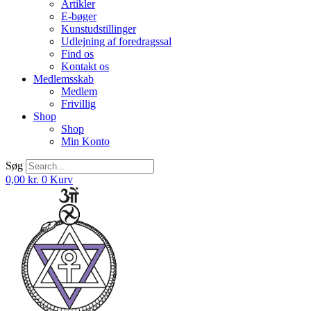
Artikler
E-bøger
Kunstudstillinger
Udlejning af foredragssal
Find os
Kontakt os
Medlemsskab
Medlem
Frivillig
Shop
Shop
Min Konto
Søg
0,00
kr.
0
Kurv