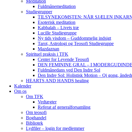
Meditation
Fuldmånemeditation
Studiegrupper
TILSYNEKOMSTEN: NÅR SJÆLEN INKARNERER,
Esoterisk meditation
Kabbalah – Livets træ
Lucille Studiegruppe
Ny tids visdom – Guddommelig indsigt
Tarot, Astrologi og Teosofi Studiegruppe
Mazdaznan
Spirituel praksis i TFK
Center for Levende Teosofi
DEN FEMININE GRAL – I MODERGUDINDENS 
Fuldmånedans ved Den Indre Sol
Den Indre Sol: Holistisk Motion – Qi gong, ånded
HEARTS AND HANDS healing
Kalender
Om os
Om TFK
Vedtægter
Referat af generalforsamling
Om teosofi
Boghandel
Bibliotek
Lydfiler – login for medlemmer