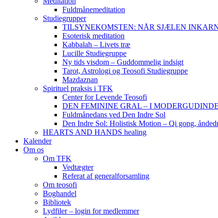
Meditation
Fuldmånemeditation
Studiegrupper
TILSYNEKOMSTEN: NÅR SJÆLEN INKARNERER,
Esoterisk meditation
Kabbalah – Livets træ
Lucille Studiegruppe
Ny tids visdom – Guddommelig indsigt
Tarot, Astrologi og Teosofi Studiegruppe
Mazdaznan
Spirituel praksis i TFK
Center for Levende Teosofi
DEN FEMININE GRAL – I MODERGUDINDENS 
Fuldmånedans ved Den Indre Sol
Den Indre Sol: Holistisk Motion – Qi gong, ånded
HEARTS AND HANDS healing
Kalender
Om os
Om TFK
Vedtægter
Referat af generalforsamling
Om teosofi
Boghandel
Bibliotek
Lydfiler – login for medlemmer