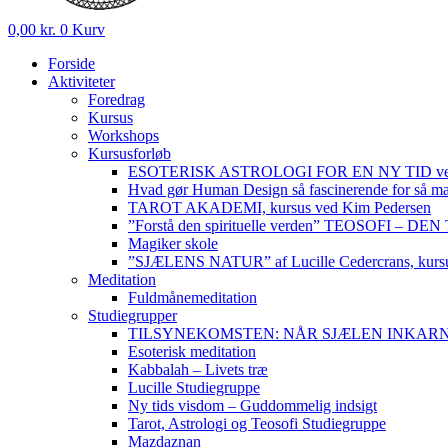
0,00
kr.
0
Kurv
Forside
Aktiviteter
Foredrag
Kursus
Workshops
Kursusforløb
ESOTERISK ASTROLOGI FOR EN NY TID ved
Hvad gør Human Design så fascinerende for så m
TAROT AKADEMI, kursus ved Kim Pedersen
”Forstå den spirituelle verden” TEOSOFI – 
Magiker skole
”SJÆLENS NATUR” af Lucille Cedercrans, kursu
Meditation
Fuldmånemeditation
Studiegrupper
TILSYNEKOMSTEN: NÅR SJÆLEN INKARNERER,
Esoterisk meditation
Kabbalah – Livets træ
Lucille Studiegruppe
Ny tids visdom – Guddommelig indsigt
Tarot, Astrologi og Teosofi Studiegruppe
Mazdaznan