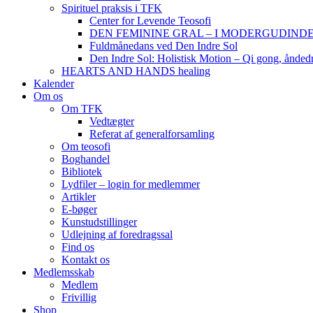
Spirituel praksis i TFK
Center for Levende Teosofi
DEN FEMININE GRAL – I MODERGUDINDENS 
Fuldmånedans ved Den Indre Sol
Den Indre Sol: Holistisk Motion – Qi gong, ånded
HEARTS AND HANDS healing
Kalender
Om os
Om TFK
Vedtægter
Referat af generalforsamling
Om teosofi
Boghandel
Bibliotek
Lydfiler – login for medlemmer
Artikler
E-bøger
Kunstudstillinger
Udlejning af foredragssal
Find os
Kontakt os
Medlemsskab
Medlem
Frivillig
Shop