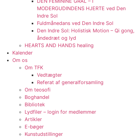
DEN FEMININE GRAL – I
MODERGUDINDENS HJERTE ved Den
Indre Sol
Fuldmånedans ved Den Indre Sol
Den Indre Sol: Holistisk Motion – Qi gong,
åndedræt og lyd
HEARTS AND HANDS healing
Kalender
Om os
Om TFK
Vedtægter
Referat af generalforsamling
Om teosofi
Boghandel
Bibliotek
Lydfiler – login for medlemmer
Artikler
E-bøger
Kunstudstillinger