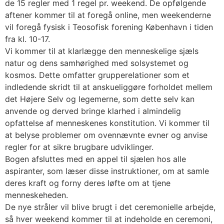
de 15 regler med 1 regel pr. weekend. De opfølgende
aftener kommer til at foregå online, men weekenderne
vil foregå fysisk i Teosofisk forening København i tiden
fra kl. 10-17.
Vi kommer til at klarlægge den menneskelige sjæls
natur og dens samhørighed med solsystemet og
kosmos. Dette omfatter grupperelationer som et
indledende skridt til at anskueliggøre forholdet mellem
det Højere Selv og legemerne, som dette selv kan
anvende og derved bringe klarhed i almindelig
opfattelse af menneskenes konstitution. Vi kommer til
at belyse problemer om ovennævnte evner og anvise
regler for at sikre brugbare udviklinger.
Bogen afsluttes med en appel til sjælen hos alle
aspiranter, som læser disse instruktioner, om at samle
deres kraft og forny deres løfte om at tjene
menneskeheden.
De nye stråler vil blive brugt i det ceremonielle arbejde,
så hver weekend kommer til at indeholde en ceremoni,