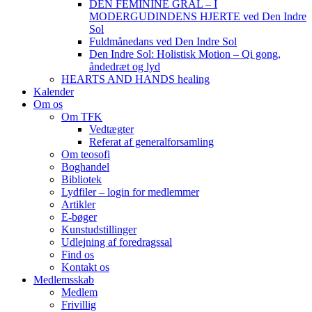
DEN FEMININE GRAL – I
MODERGUDINDENS HJERTE ved Den Indre
Sol
Fuldmånedans ved Den Indre Sol
Den Indre Sol: Holistisk Motion – Qi gong,
åndedræt og lyd
HEARTS AND HANDS healing
Kalender
Om os
Om TFK
Vedtægter
Referat af generalforsamling
Om teosofi
Boghandel
Bibliotek
Lydfiler – login for medlemmer
Artikler
E-bøger
Kunstudstillinger
Udlejning af foredragssal
Find os
Kontakt os
Medlemsskab
Medlem
Frivillig