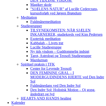
DEN TIDLØSE VISDOM
Magiker skole
”SJÆLENS NATUR” af Lucille Cedercrans,
kursusforløb ved Jørgen Brøndum
Meditation
Fuldmånemeditation
Studiegrupper
TILSYNEKOMSTEN: NÅR SJÆLEN
INKARNERER, studiekreds ved Kim Pedersen
Esoterisk meditation
Kabbalah – Livets træ
Lucille Studiegruppe
Ny tids visdom – Guddommelig indsigt
Tarot, Astrologi og Teosofi Studiegruppe
Mazdaznan
Spirituel praksis i TFK
Center for Levende Teosofi
DEN FEMININE GRAL – I
MODERGUDINDENS HJERTE ved Den Indre
Sol
Fuldmånedans ved Den Indre Sol
Den Indre Sol: Holistisk Motion – Qi gong,
åndedræt og lyd
HEARTS AND HANDS healing
Kalender