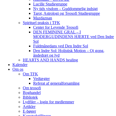
Lucille Studiegruppe
Ny tids visdom – Guddommelig indsigt
Tarot, Astrologi og Teosofi Studiegruppe
Mazdaznan
Spirituel praksis i TFK
Center for Levende Teosofi
DEN FEMININE GRAL – I
MODERGUDINDENS HJERTE ved Den Indre
Sol
Fuldmånedans ved Den Indre Sol
Den Indre Sol: Holistisk Motion – Qi gong,
åndedræt og lyd
HEARTS AND HANDS healing
Kalender
Om os
Om TFK
Vedtægter
Referat af generalforsamling
Om teosofi
Boghandel
Bibliotek
Lydfiler – login for medlemmer
Artikler
E-bøger
Kunstudstillinger