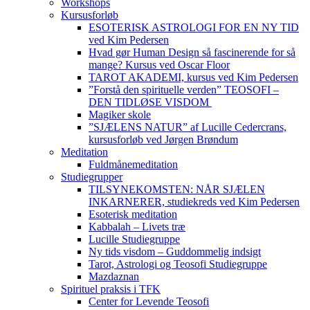
Workshops
Kursusforløb
ESOTERISK ASTROLOGI FOR EN NY TID
ved Kim Pedersen
Hvad gør Human Design så fascinerende for så
mange? Kursus ved Oscar Floor
TAROT AKADEMI, kursus ved Kim Pedersen
”Forstå den spirituelle verden” TEOSOFI –
DEN TIDLØSE VISDOM
Magiker skole
”SJÆLENS NATUR” af Lucille Cedercrans,
kursusforløb ved Jørgen Brøndum
Meditation
Fuldmånemeditation
Studiegrupper
TILSYNEKOMSTEN: NÅR SJÆLEN
INKARNERER, studiekreds ved Kim Pedersen
Esoterisk meditation
Kabbalah – Livets træ
Lucille Studiegruppe
Ny tids visdom – Guddommelig indsigt
Tarot, Astrologi og Teosofi Studiegruppe
Mazdaznan
Spirituel praksis i TFK
Center for Levende Teosofi