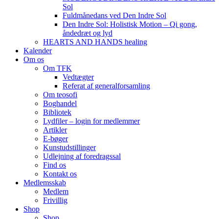
Sol
Fuldmånedans ved Den Indre Sol
Den Indre Sol: Holistisk Motion – Qi gong,
åndedræt og lyd
HEARTS AND HANDS healing
Kalender
Om os
Om TFK
Vedtægter
Referat af generalforsamling
Om teosofi
Boghandel
Bibliotek
Lydfiler – login for medlemmer
Artikler
E-bøger
Kunstudstillinger
Udlejning af foredragssal
Find os
Kontakt os
Medlemsskab
Medlem
Frivillig
Shop
Shop