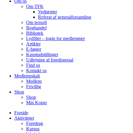
Om os
Om TFK
Vedtægter
Referat af generalforsamling
Om teosofi
Boghandel
Bibliotek
Lydfiler – login for medlemmer
Artikler
E-bøger
Kunstudstillinger
Udlejning af foredragssal
Find os
Kontakt os
Medlemsskab
Medlem
Frivillig
Shop
Shop
Min Konto
Forside
Aktiviteter
Foredrag
Kursus