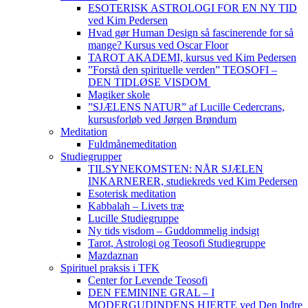
ESOTERISK ASTROLOGI FOR EN NY TID
ved Kim Pedersen
Hvad gør Human Design så fascinerende for så
mange? Kursus ved Oscar Floor
TAROT AKADEMI, kursus ved Kim Pedersen
”Forstå den spirituelle verden” TEOSOFI –
DEN TIDLØSE VISDOM
Magiker skole
”SJÆLENS NATUR” af Lucille Cedercrans,
kursusforløb ved Jørgen Brøndum
Meditation
Fuldmånemeditation
Studiegrupper
TILSYNEKOMSTEN: NÅR SJÆLEN
INKARNERER, studiekreds ved Kim Pedersen
Esoterisk meditation
Kabbalah – Livets træ
Lucille Studiegruppe
Ny tids visdom – Guddommelig indsigt
Tarot, Astrologi og Teosofi Studiegruppe
Mazdaznan
Spirituel praksis i TFK
Center for Levende Teosofi
DEN FEMININE GRAL – I
MODERGUDINDENS HJERTE ved Den Indre