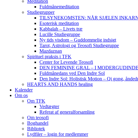
Meditation
Fuldmånemeditation
Studiegrupper
TILSYNEKOMSTEN: NÅR SJÆLEN INKARNERER,
Esoterisk meditation
Kabbalah – Livets træ
Lucille Studiegruppe
Ny tids visdom – Guddommelig indsigt
Tarot, Astrologi og Teosofi Studiegruppe
Mazdaznan
Spirituel praksis i TFK
Center for Levende Teosofi
DEN FEMININE GRAL – I MODERGUDINDENS 
Fuldmånedans ved Den Indre Sol
Den Indre Sol: Holistisk Motion – Qi gong, ånded
HEARTS AND HANDS healing
Kalender
Om os
Om TFK
Vedtægter
Referat af generalforsamling
Om teosofi
Boghandel
Bibliotek
Lydfiler – login for medlemmer