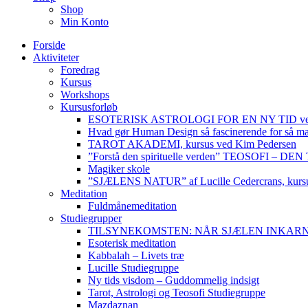
Shop
Min Konto
Forside
Aktiviteter
Foredrag
Kursus
Workshops
Kursusforløb
ESOTERISK ASTROLOGI FOR EN NY TID ved
Hvad gør Human Design så fascinerende for så m
TAROT AKADEMI, kursus ved Kim Pedersen
”Forstå den spirituelle verden” TEOSOFI – 
Magiker skole
”SJÆLENS NATUR” af Lucille Cedercrans, kursu
Meditation
Fuldmånemeditation
Studiegrupper
TILSYNEKOMSTEN: NÅR SJÆLEN INKARNERER,
Esoterisk meditation
Kabbalah – Livets træ
Lucille Studiegruppe
Ny tids visdom – Guddommelig indsigt
Tarot, Astrologi og Teosofi Studiegruppe
Mazdaznan