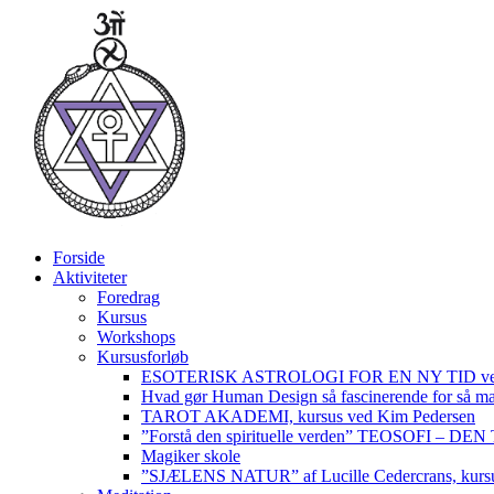
Videre
til
indhold
Forside
Aktiviteter
Foredrag
Kursus
Workshops
Kursusforløb
ESOTERISK ASTROLOGI FOR EN NY TID ved
Hvad gør Human Design så fascinerende for så m
TAROT AKADEMI, kursus ved Kim Pedersen
”Forstå den spirituelle verden” TEOSOFI – 
Magiker skole
”SJÆLENS NATUR” af Lucille Cedercrans, kursu