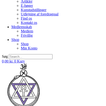
Artikler
E-bøger
Kunstudstillinger
Udlejning af foredragssal
Find os
Kontakt os
Medlemsskab
Medlem
Frivillig
Shop
Shop
Min Konto
Søg
0,00
kr.
0
Kurv