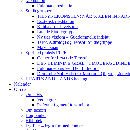
Meditation
Fuldmånemeditation
Studiegrupper
TILSYNEKOMSTEN: NÅR SJÆLEN INKARNERER,
Esoterisk meditation
Kabbalah – Livets træ
Lucille Studiegruppe
Ny tids visdom – Guddommelig indsigt
Tarot, Astrologi og Teosofi Studiegruppe
Mazdaznan
Spirituel praksis i TFK
Center for Levende Teosofi
DEN FEMININE GRAL – I MODERGUDINDENS 
Fuldmånedans ved Den Indre Sol
Den Indre Sol: Holistisk Motion – Qi gong, ånded
HEARTS AND HANDS healing
Kalender
Om os
Om TFK
Vedtægter
Referat af generalforsamling
Om teosofi
Boghandel
Bibliotek
Lydfiler – login for medlemmer