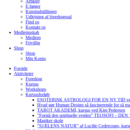
Artikler
E-bøger
Kunstudstillinger
Udlejning af foredragssal
Find os
Kontakt os
Medlemsskab
Medlem
Frivillig
Shop
Shop
Min Konto
Forside
Aktiviteter
Foredrag
Kursus
Workshops
Kursusforløb
ESOTERISK ASTROLOGI FOR EN NY TID ved
Hvad gør Human Design så fascinerende for så m
TAROT AKADEMI, kursus ved Kim Pedersen
”Forstå den spirituelle verden” TEOSOFI – 
Magiker skole
”SJÆLENS NATUR” af Lucille Cedercrans, kursu