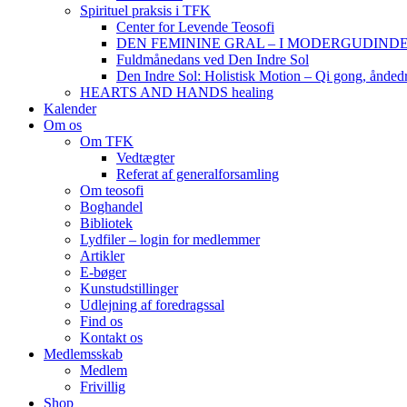
Spirituel praksis i TFK
Center for Levende Teosofi
DEN FEMININE GRAL – I MODERGUDINDENS 
Fuldmånedans ved Den Indre Sol
Den Indre Sol: Holistisk Motion – Qi gong, ånded
HEARTS AND HANDS healing
Kalender
Om os
Om TFK
Vedtægter
Referat af generalforsamling
Om teosofi
Boghandel
Bibliotek
Lydfiler – login for medlemmer
Artikler
E-bøger
Kunstudstillinger
Udlejning af foredragssal
Find os
Kontakt os
Medlemsskab
Medlem
Frivillig
Shop