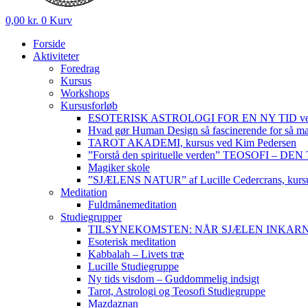
0,00
kr.
0
Kurv
Forside
Aktiviteter
Foredrag
Kursus
Workshops
Kursusforløb
ESOTERISK ASTROLOGI FOR EN NY TID ved
Hvad gør Human Design så fascinerende for så m
TAROT AKADEMI, kursus ved Kim Pedersen
”Forstå den spirituelle verden” TEOSOFI – 
Magiker skole
”SJÆLENS NATUR” af Lucille Cedercrans, kursu
Meditation
Fuldmånemeditation
Studiegrupper
TILSYNEKOMSTEN: NÅR SJÆLEN INKARNERER,
Esoterisk meditation
Kabbalah – Livets træ
Lucille Studiegruppe
Ny tids visdom – Guddommelig indsigt
Tarot, Astrologi og Teosofi Studiegruppe
Mazdaznan