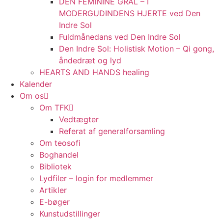
DEN FEMININE GRAL – I
MODERGUDINDENS HJERTE ved Den
Indre Sol
Fuldmånedans ved Den Indre Sol
Den Indre Sol: Holistisk Motion – Qi gong,
åndedræt og lyd
HEARTS AND HANDS healing
Kalender
Om os
Om TFK
Vedtægter
Referat af generalforsamling
Om teosofi
Boghandel
Bibliotek
Lydfiler – login for medlemmer
Artikler
E-bøger
Kunstudstillinger