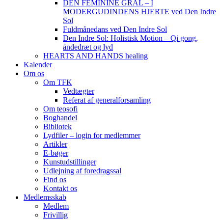
DEN FEMININE GRAL – I
MODERGUDINDENS HJERTE ved Den Indre
Sol
Fuldmånedans ved Den Indre Sol
Den Indre Sol: Holistisk Motion – Qi gong,
åndedræt og lyd
HEARTS AND HANDS healing
Kalender
Om os
Om TFK
Vedtægter
Referat af generalforsamling
Om teosofi
Boghandel
Bibliotek
Lydfiler – login for medlemmer
Artikler
E-bøger
Kunstudstillinger
Udlejning af foredragssal
Find os
Kontakt os
Medlemsskab
Medlem
Frivillig