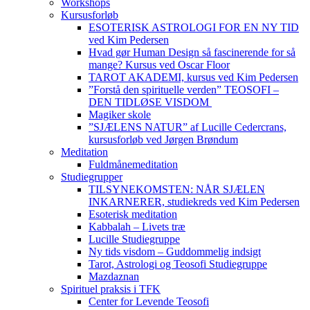
Workshops
Kursusforløb
ESOTERISK ASTROLOGI FOR EN NY TID
ved Kim Pedersen
Hvad gør Human Design så fascinerende for så
mange? Kursus ved Oscar Floor
TAROT AKADEMI, kursus ved Kim Pedersen
”Forstå den spirituelle verden” TEOSOFI –
DEN TIDLØSE VISDOM
Magiker skole
”SJÆLENS NATUR” af Lucille Cedercrans,
kursusforløb ved Jørgen Brøndum
Meditation
Fuldmånemeditation
Studiegrupper
TILSYNEKOMSTEN: NÅR SJÆLEN
INKARNERER, studiekreds ved Kim Pedersen
Esoterisk meditation
Kabbalah – Livets træ
Lucille Studiegruppe
Ny tids visdom – Guddommelig indsigt
Tarot, Astrologi og Teosofi Studiegruppe
Mazdaznan
Spirituel praksis i TFK
Center for Levende Teosofi