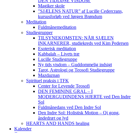
DEN TIDLØSE VISDOM
Magiker skole
”SJÆLENS NATUR” af Lucille Cedercrans,
kursusforløb ved Jørgen Brøndum
Meditation
Fuldmånemeditation
Studiegrupper
TILSYNEKOMSTEN: NÅR SJÆLEN
INKARNERER, studiekreds ved Kim Pedersen
Esoterisk meditation
Kabbalah – Livets træ
Lucille Studiegruppe
Ny tids visdom – Guddommelig indsigt
Tarot, Astrologi og Teosofi Studiegruppe
Mazdaznan
Spirituel praksis i TFK
Center for Levende Teosofi
DEN FEMININE GRAL – I
MODERGUDINDENS HJERTE ved Den Indre
Sol
Fuldmånedans ved Den Indre Sol
Den Indre Sol: Holistisk Motion – Qi gong,
åndedræt og lyd
HEARTS AND HANDS healing
Kalender