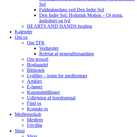
Sol
Fuldmånedans ved Den Indre Sol
Den Indre Sol: Holistisk Motion – Qi gong,
åndedræt og lyd
HEARTS AND HANDS healing
Kalender
Om os
Om TFK
Vedtægter
Referat af generalforsamling
Om teosofi
Boghandel
Bibliotek
Lydfiler – login for medlemmer
Artikler
E-bøger
Kunstudstillinger
Udlejning af foredragssal
Find os
Kontakt os
Medlemsskab
Medlem
Frivillig
Shop
Shop