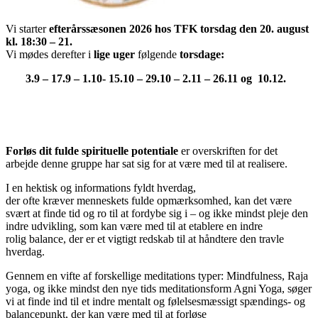
Vi starter
efterårssæsonen 2026 hos TFK torsdag den 20. august
kl. 18:30 – 21.
Vi mødes derefter i
lige uger
følgende
torsdage:
3.9 – 17.9 – 1.10- 15.10 – 29.10 – 2.11 – 26.11 og 10.12.
Forløs dit fulde spirituelle potentiale
er overskriften for det
arbejde denne gruppe har sat sig for at være med til at realisere.
I en hektisk og informations fyldt hverdag,
der ofte kræver menneskets fulde opmærksomhed, kan det være
svært at finde tid og ro til at fordybe sig i – og ikke mindst pleje den
indre udvikling, som kan være med til at etablere en indre
rolig balance, der er et vigtigt redskab til at håndtere den travle
hverdag.
Gennem en vifte af forskellige meditations typer: Mindfulness, Raja
yoga, og ikke mindst den nye tids meditationsform Agni Yoga, søger
vi at finde ind til et indre mentalt og følelsesmæssigt spændings- og
balancepunkt, der kan være med til at forløse