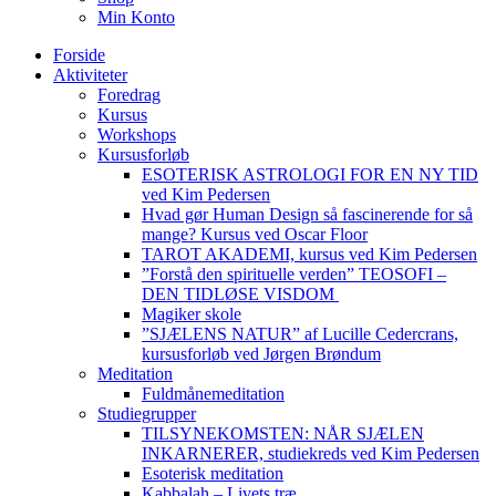
Min Konto
Forside
Aktiviteter
Foredrag
Kursus
Workshops
Kursusforløb
ESOTERISK ASTROLOGI FOR EN NY TID
ved Kim Pedersen
Hvad gør Human Design så fascinerende for så
mange? Kursus ved Oscar Floor
TAROT AKADEMI, kursus ved Kim Pedersen
”Forstå den spirituelle verden” TEOSOFI –
DEN TIDLØSE VISDOM
Magiker skole
”SJÆLENS NATUR” af Lucille Cedercrans,
kursusforløb ved Jørgen Brøndum
Meditation
Fuldmånemeditation
Studiegrupper
TILSYNEKOMSTEN: NÅR SJÆLEN
INKARNERER, studiekreds ved Kim Pedersen
Esoterisk meditation
Kabbalah – Livets træ