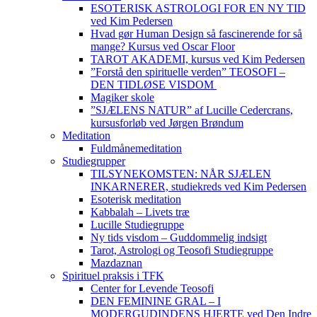
ESOTERISK ASTROLOGI FOR EN NY TID
ved Kim Pedersen
Hvad gør Human Design så fascinerende for så
mange? Kursus ved Oscar Floor
TAROT AKADEMI, kursus ved Kim Pedersen
”Forstå den spirituelle verden” TEOSOFI –
DEN TIDLØSE VISDOM
Magiker skole
”SJÆLENS NATUR” af Lucille Cedercrans,
kursusforløb ved Jørgen Brøndum
Meditation
Fuldmånemeditation
Studiegrupper
TILSYNEKOMSTEN: NÅR SJÆLEN
INKARNERER, studiekreds ved Kim Pedersen
Esoterisk meditation
Kabbalah – Livets træ
Lucille Studiegruppe
Ny tids visdom – Guddommelig indsigt
Tarot, Astrologi og Teosofi Studiegruppe
Mazdaznan
Spirituel praksis i TFK
Center for Levende Teosofi
DEN FEMININE GRAL – I
MODERGUDINDENS HJERTE ved Den Indre