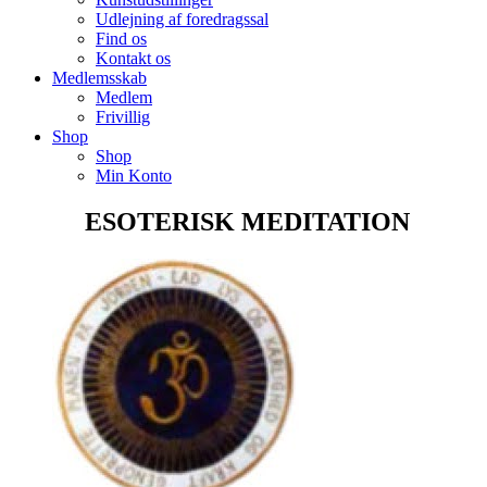
Udlejning af foredragssal
Find os
Kontakt os
Medlemsskab
Medlem
Frivillig
Shop
Shop
Min Konto
ESOTERISK MEDITATION