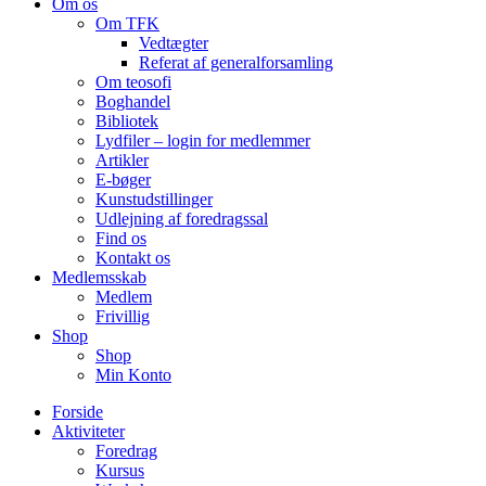
Om os
Om TFK
Vedtægter
Referat af generalforsamling
Om teosofi
Boghandel
Bibliotek
Lydfiler – login for medlemmer
Artikler
E-bøger
Kunstudstillinger
Udlejning af foredragssal
Find os
Kontakt os
Medlemsskab
Medlem
Frivillig
Shop
Shop
Min Konto
Forside
Aktiviteter
Foredrag
Kursus