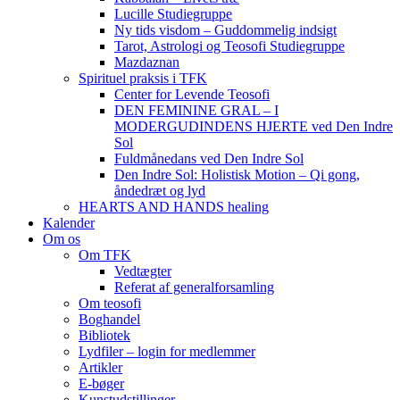
Lucille Studiegruppe
Ny tids visdom – Guddommelig indsigt
Tarot, Astrologi og Teosofi Studiegruppe
Mazdaznan
Spirituel praksis i TFK
Center for Levende Teosofi
DEN FEMININE GRAL – I
MODERGUDINDENS HJERTE ved Den Indre
Sol
Fuldmånedans ved Den Indre Sol
Den Indre Sol: Holistisk Motion – Qi gong,
åndedræt og lyd
HEARTS AND HANDS healing
Kalender
Om os
Om TFK
Vedtægter
Referat af generalforsamling
Om teosofi
Boghandel
Bibliotek
Lydfiler – login for medlemmer
Artikler
E-bøger
Kunstudstillinger