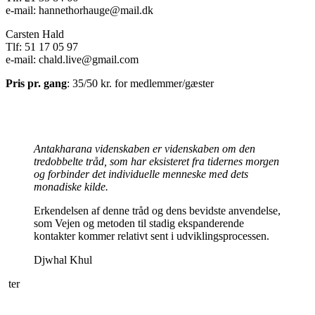
e-mail:
hannethorhauge@mail.dk
Carsten Hald
Tlf: 51 17 05 97
e-mail:
chald.live@gmail.com
Pris pr. gang
: 35/50 kr. for medlemmer/gæster
Antakharana videnskaben er videnskaben om den
tredobbelte tråd, som har eksisteret fra tidernes morgen
og forbinder det individuelle menneske med dets
monadiske kilde.
Erkendelsen af denne tråd og dens bevidste anvendelse,
som Vejen og metoden til stadig ekspanderende
kontakter kommer relativt sent i udviklingsprocessen.
Djwhal Khul
ter