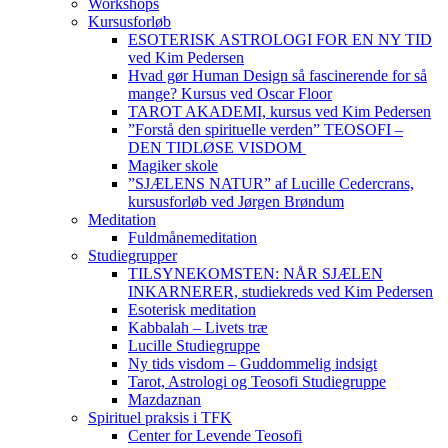
Workshops
Kursusforløb
ESOTERISK ASTROLOGI FOR EN NY TID
ved Kim Pedersen
Hvad gør Human Design så fascinerende for så
mange? Kursus ved Oscar Floor
TAROT AKADEMI, kursus ved Kim Pedersen
”Forstå den spirituelle verden” TEOSOFI –
DEN TIDLØSE VISDOM
Magiker skole
”SJÆLENS NATUR” af Lucille Cedercrans,
kursusforløb ved Jørgen Brøndum
Meditation
Fuldmånemeditation
Studiegrupper
TILSYNEKOMSTEN: NÅR SJÆLEN
INKARNERER, studiekreds ved Kim Pedersen
Esoterisk meditation
Kabbalah – Livets træ
Lucille Studiegruppe
Ny tids visdom – Guddommelig indsigt
Tarot, Astrologi og Teosofi Studiegruppe
Mazdaznan
Spirituel praksis i TFK
Center for Levende Teosofi