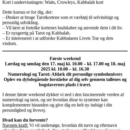
Kort i undervisningen: Waits, Crowleys, Kabbalah kort
Dette kursus er for dig, der:
– Ønsker at bruge Tarotkortene som et værktøj til selvindsigt og
personlig udvikling.
– Vil lære at fortolke kortenes budskaber og anvende dem i dit liv.
– Er nysgerrig på Tarot og Kabbalah.
– Er interesseret i at udforske Kabbalaens Livets Træ og dets
visdom.
Første weekend
Lørdag og søndag den 17. maj kl. 10.00 – kl. 17.00 og 18. maj
2025 kl. 10.00 – kl. 16.30
Numerologi og Tarot: Afdæk dit personlige symbolunivers
Oplev en dybdegående forståelse af dig selv gennem tallenes og
bogstavernes plads i træet.
I denne første weekend dykker vi ned i den fascinerende verden af
numerologi og tarot, og ser hvordan disse to systemer kan
komplementere hinanden og give dig en helt ny indsigt i din
personlighed og livsvej.
Hvad kan du forvente?
Navnets kraft:
Vi vil undersøge, hvordan dit navn og efternavn