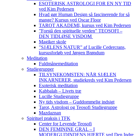
ESOTERISK ASTROLOGI FOR EN NY TID
ved Kim Pedersen
Hvad gør Human Design så fascinerende for så
mange? Kursus ved Oscar Floor
TAROT AKADEMI, kursus ved Kim Pedersen
”Forstå den spirituelle verden” TEOSOFI –
DEN TIDLØSE VISDOM
Magiker skole
”SJÆLENS NATUR” af Lucille Cedercrans,
kursusforløb ved Jørgen Brøndum
Meditation
Fuldmånemeditation
Studiegrupper
TILSYNEKOMSTEN: NÅR SJÆLEN
INKARNERER, studiekreds ved Kim Pedersen
Esoterisk meditation
Kabbalah – Livets træ
Lucille Studiegruppe
Ny tids visdom – Guddommelig indsigt
Tarot, Astrologi og Teosofi Studiegruppe
Mazdaznan
Spirituel praksis i TFK
Center for Levende Teosofi
DEN FEMININE GRAL – I
MODERGUDINDENS HJERTE ved Den Indre