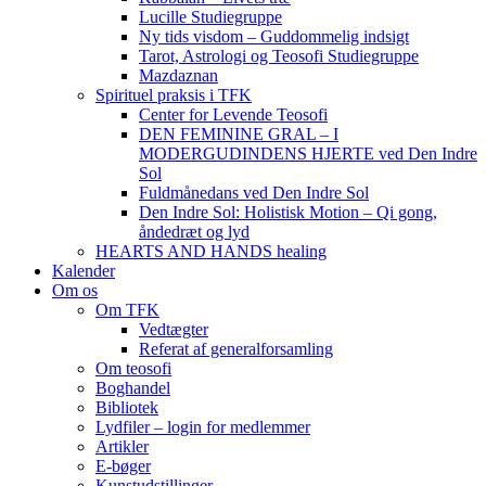
Lucille Studiegruppe
Ny tids visdom – Guddommelig indsigt
Tarot, Astrologi og Teosofi Studiegruppe
Mazdaznan
Spirituel praksis i TFK
Center for Levende Teosofi
DEN FEMININE GRAL – I
MODERGUDINDENS HJERTE ved Den Indre
Sol
Fuldmånedans ved Den Indre Sol
Den Indre Sol: Holistisk Motion – Qi gong,
åndedræt og lyd
HEARTS AND HANDS healing
Kalender
Om os
Om TFK
Vedtægter
Referat af generalforsamling
Om teosofi
Boghandel
Bibliotek
Lydfiler – login for medlemmer
Artikler
E-bøger
Kunstudstillinger