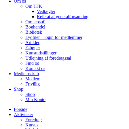
Om os
Om TFK
Vedtægter
Referat af generalforsamling
Om teosofi
Boghandel
Bibliotek
Lydfiler – login for medlemmer
Artikler
E-bøger
Kunstudstillinger
Udlejning af foredragssal
Find os
Kontakt os
Medlemsskab
Medlem
Frivillig
Shop
Shop
Min Konto
Forside
Aktiviteter
Foredrag
Kursus