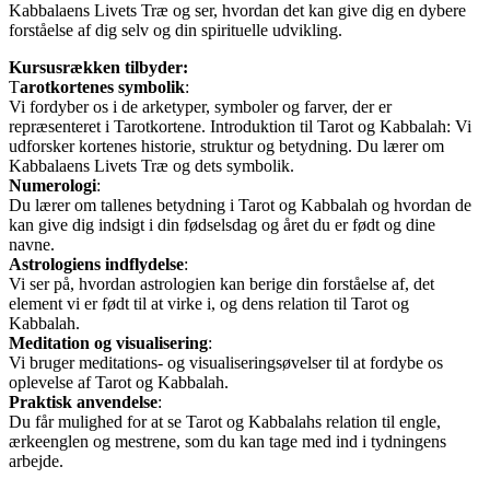
Kabbalaens Livets Træ og ser, hvordan det kan give dig en dybere
forståelse af dig selv og din spirituelle udvikling.
Kursusrækken tilbyder:
T
arotkortenes symbolik
:
Vi fordyber os i de arketyper, symboler og farver, der er
repræsenteret i Tarotkortene. Introduktion til Tarot og Kabbalah: Vi
udforsker kortenes historie, struktur og betydning. Du lærer om
Kabbalaens Livets Træ og dets symbolik.
Numerologi
:
Du lærer om tallenes betydning i Tarot og Kabbalah og hvordan de
kan give dig indsigt i din fødselsdag og året du er født og dine
navne.
Astrologiens indflydelse
:
Vi ser på, hvordan astrologien kan berige din forståelse af, det
element vi er født til at virke i, og dens relation til Tarot og
Kabbalah.
Meditation og visualisering
:
Vi bruger meditations- og visualiseringsøvelser til at fordybe os
oplevelse af Tarot og Kabbalah.
Praktisk anvendelse
:
Du får mulighed for at se Tarot og Kabbalahs relation til engle,
ærkeenglen og mestrene, som du kan tage med ind i tydningens
arbejde.