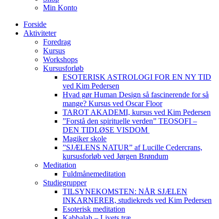
Min Konto
Forside
Aktiviteter
Foredrag
Kursus
Workshops
Kursusforløb
ESOTERISK ASTROLOGI FOR EN NY TID
ved Kim Pedersen
Hvad gør Human Design så fascinerende for så
mange? Kursus ved Oscar Floor
TAROT AKADEMI, kursus ved Kim Pedersen
”Forstå den spirituelle verden” TEOSOFI –
DEN TIDLØSE VISDOM
Magiker skole
”SJÆLENS NATUR” af Lucille Cedercrans,
kursusforløb ved Jørgen Brøndum
Meditation
Fuldmånemeditation
Studiegrupper
TILSYNEKOMSTEN: NÅR SJÆLEN
INKARNERER, studiekreds ved Kim Pedersen
Esoterisk meditation
Kabbalah – Livets træ