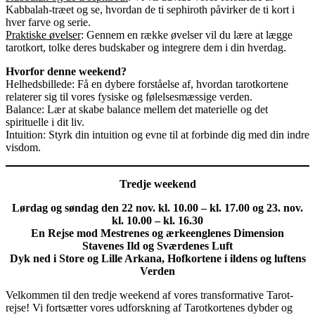
Kabbalah-træet og se, hvordan de ti sephiroth påvirker de ti kort i
hver farve og serie.
Praktiske øvelser
: Gennem en række øvelser vil du lære at lægge
tarotkort, tolke deres budskaber og integrere dem i din hverdag.
Hvorfor denne weekend?
Helhedsbillede: Få en dybere forståelse af, hvordan tarotkortene
relaterer sig til vores fysiske og følelsesmæssige verden.
Balance: Lær at skabe balance mellem det materielle og det
spirituelle i dit liv.
Intuition: Styrk din intuition og evne til at forbinde dig med din indre
visdom.
Tredje weekend
Lørdag og søndag den 22 nov. kl. 10.00 – kl. 17.00 og 23. nov.
kl. 10.00 – kl. 16.30
En Rejse mod Mestrenes og ærkeenglenes Dimension
Stavenes Ild og Sværdenes Luft
Dyk ned i Store og Lille Arkana, Hofkortene i ildens og luftens
Verden
Velkommen til den tredje weekend af vores transformative Tarot-
rejse! Vi fortsætter vores udforskning af Tarotkortenes dybder og