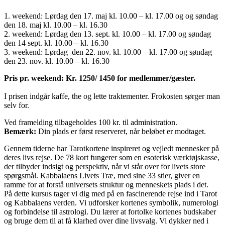
1. weekend: Lørdag den 17. maj kl. 10.00 – kl. 17.00 og og søndag
den 18. maj kl. 10.00 – kl. 16.30
2. weekend: Lørdag den 13. sept. kl. 10.00 – kl. 17.00 og søndag
den 14 sept. kl. 10.00 – kl. 16.30
3. weekend: Lørdag den 22. nov. kl. 10.00 – kl. 17.00 og søndag
den 23. nov. kl. 10.00 – kl. 16.30
Pris pr. weekend: Kr. 1250/ 1450 for medlemmer/gæster.
I prisen indgår kaffe, the og lette traktementer. Frokosten sørger man
selv for.
Ved framelding tilbageholdes 100 kr. til administration.
Bemærk:
Din plads er først reserveret, når beløbet er modtaget.
Gennem tiderne har Tarotkortene inspireret og vejledt mennesker på
deres livs rejse. De 78 kort fungerer som en esoterisk værktøjskasse,
der tilbyder indsigt og perspektiv, når vi står over for livets store
spørgsmål. Kabbalaens Livets Træ, med sine 33 stier, giver en
ramme for at forstå universets struktur og menneskets plads i det.
På dette kursus tager vi dig med på en fascinerende rejse ind i Tarot
og Kabbalaens verden. Vi udforsker kortenes symbolik, numerologi
og forbindelse til astrologi. Du lærer at fortolke kortenes budskaber
og bruge dem til at få klarhed over dine livsvalg. Vi dykker ned i