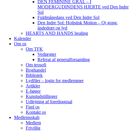
DEN FEMININE GRAL – I
MODERGUDINDENS HJERTE ved Den Indre
Sol
Fuldmånedans ved Den Indre Sol
Den Indre Sol: Holistisk Motion – Qi gong,
åndedræt og lyd
HEARTS AND HANDS healing
Kalender
Om os
Om TFK
Vedtægter
Referat af generalforsamling
Om teosofi
Boghandel
Bibliotek
Lydfiler – login for medlemmer
Artikler
E-bøger
Kunstudstillinger
Udlejning af foredragssal
Find os
Kontakt os
Medlemsskab
Medlem
Frivillig