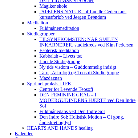
DEN TIDLØSE VISDOM
Magiker skole
”SJÆLENS NATUR” af Lucille Cedercrans,
kursusforløb ved Jørgen Brøndum
Meditation
Fuldmånemeditation
Studiegrupper
TILSYNEKOMSTEN: NÅR SJÆLEN
INKARNERER, studiekreds ved Kim Pedersen
Esoterisk meditation
Kabbalah – Livets træ
Lucille Studiegruppe
Ny tids visdom – Guddommelig indsigt
Tarot, Astrologi og Teosofi Studiegruppe
Mazdaznan
Spirituel praksis i TFK
Center for Levende Teosofi
DEN FEMININE GRAL – I
MODERGUDINDENS HJERTE ved Den Indre
Sol
Fuldmånedans ved Den Indre Sol
Den Indre Sol: Holistisk Motion – Qi gong,
åndedræt og lyd
HEARTS AND HANDS healing
Kalender