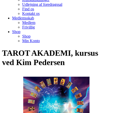
Udlejning af foredragssal
Find os
Kontakt os
Medlemsskab
Medlem
Frivillig
Shop
Shop
Min Konto
TAROT AKADEMI, kursus
ved Kim Pedersen