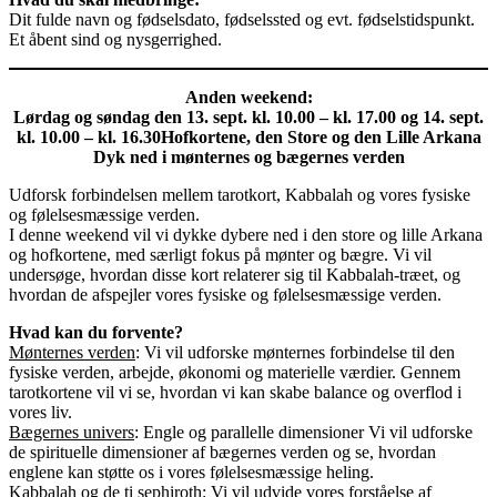
Dit fulde navn og fødselsdato, fødselssted og evt. fødselstidspunkt.
Et åbent sind og nysgerrighed.
Anden weekend:
Lørdag og søndag den 13. sept. kl. 10.00 – kl. 17.00 og 14. sept.
kl. 10.00 – kl. 16.30Hofkortene, den Store og den Lille Arkana
Dyk ned i mønternes og bægernes verden
Udforsk forbindelsen mellem tarotkort, Kabbalah og vores fysiske
og følelsesmæssige verden.
I denne weekend vil vi dykke dybere ned i den store og lille Arkana
og hofkortene, med særligt fokus på mønter og bægre. Vi vil
undersøge, hvordan disse kort relaterer sig til Kabbalah-træet, og
hvordan de afspejler vores fysiske og følelsesmæssige verden.
Hvad kan du forvente?
Mønternes verden
: Vi vil udforske mønternes forbindelse til den
fysiske verden, arbejde, økonomi og materielle værdier. Gennem
tarotkortene vil vi se, hvordan vi kan skabe balance og overflod i
vores liv.
Bægernes univers
: Engle og parallelle dimensioner Vi vil udforske
de spirituelle dimensioner af bægernes verden og se, hvordan
englene kan støtte os i vores følelsesmæssige heling.
Kabbalah og de ti sephiroth
: Vi vil udvide vores forståelse af