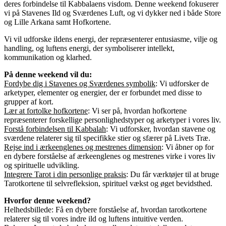
deres forbindelse til Kabbalaens visdom. Denne weekend fokuserer
vi på Stavenes Ild og Sværdenes Luft, og vi dykker ned i både Store
og Lille Arkana samt Hofkortene.
Vi vil udforske ildens energi, der repræsenterer entusiasme, vilje og
handling, og luftens energi, der symboliserer intellekt,
kommunikation og klarhed.
På denne weekend vil du:
Fordybe dig i Stavenes og Sværdenes symbolik
: Vi udforsker de
arketyper, elementer og energier, der er forbundet med disse to
grupper af kort.
Lær at fortolke hofkortene
: Vi ser på, hvordan hofkortene
repræsenterer forskellige personlighedstyper og arketyper i vores liv.
Forstå forbindelsen til Kabbalah
: Vi udforsker, hvordan stavene og
sværdene relaterer sig til specifikke stier og sfærer på Livets Træ.
Rejse ind i ærkeenglenes og mestrenes dimension
: Vi åbner op for
en dybere forståelse af ærkeenglenes og mestrenes virke i vores liv
og spirituelle udvikling.
Integrere Tarot i din personlige praksis
: Du får værktøjer til at bruge
Tarotkortene til selvrefleksion, spirituel vækst og øget bevidsthed.
Hvorfor denne weekend?
Helhedsbillede: Få en dybere forståelse af, hvordan tarotkortene
relaterer sig til vores indre ild og luftens intuitive verden.