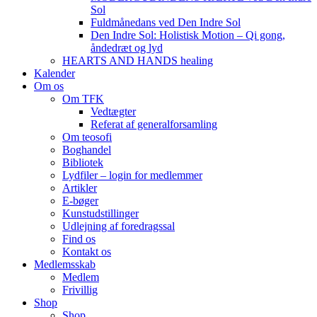
Sol
Fuldmånedans ved Den Indre Sol
Den Indre Sol: Holistisk Motion – Qi gong,
åndedræt og lyd
HEARTS AND HANDS healing
Kalender
Om os
Om TFK
Vedtægter
Referat af generalforsamling
Om teosofi
Boghandel
Bibliotek
Lydfiler – login for medlemmer
Artikler
E-bøger
Kunstudstillinger
Udlejning af foredragssal
Find os
Kontakt os
Medlemsskab
Medlem
Frivillig
Shop
Shop