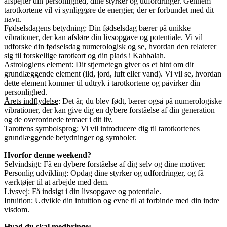
afspejler din personlighed, dine styrker og udfordringer. Gennem
tarotkortene vil vi synliggøre de energier, der er forbundet med dit
navn.
Fødselsdagens betydning: Din fødselsdag bærer på unikke
vibrationer, der kan afsløre din livsopgave og potentiale. Vi vil
udforske din fødselsdag numerologisk og se, hvordan den relaterer
sig til forskellige tarotkort og din plads i Kabbalah.
Astrologiens element
: Dit stjernetegn giver os et hint om dit
grundlæggende element (ild, jord, luft eller vand). Vi vil se, hvordan
dette element kommer til udtryk i tarotkortene og påvirker din
personlighed.
Årets indflydelse
: Det år, du blev født, bærer også på numerologiske
vibrationer, der kan give dig en dybere forståelse af din generation
og de overordnede temaer i dit liv.
Tarottens symbolsprog
: Vi vil introducere dig til tarotkortenes
grundlæggende betydninger og symboler.
Hvorfor denne weekend?
Selvindsigt: Få en dybere forståelse af dig selv og dine motiver.
Personlig udvikling: Opdag dine styrker og udfordringer, og få
værktøjer til at arbejde med dem.
Livsvej: Få indsigt i din livsopgave og potentiale.
Intuition: Udvikle din intuition og evne til at forbinde med din indre
visdom.
Hvad du skal medbringe: