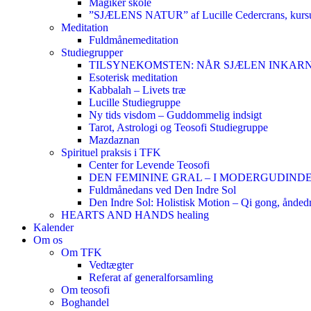
Magiker skole
”SJÆLENS NATUR” af Lucille Cedercrans, kursu
Meditation
Fuldmånemeditation
Studiegrupper
TILSYNEKOMSTEN: NÅR SJÆLEN INKARNERER,
Esoterisk meditation
Kabbalah – Livets træ
Lucille Studiegruppe
Ny tids visdom – Guddommelig indsigt
Tarot, Astrologi og Teosofi Studiegruppe
Mazdaznan
Spirituel praksis i TFK
Center for Levende Teosofi
DEN FEMININE GRAL – I MODERGUDINDENS 
Fuldmånedans ved Den Indre Sol
Den Indre Sol: Holistisk Motion – Qi gong, ånded
HEARTS AND HANDS healing
Kalender
Om os
Om TFK
Vedtægter
Referat af generalforsamling
Om teosofi
Boghandel