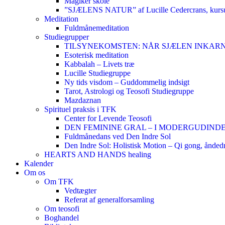
Magiker skole
”SJÆLENS NATUR” af Lucille Cedercrans, kursu
Meditation
Fuldmånemeditation
Studiegrupper
TILSYNEKOMSTEN: NÅR SJÆLEN INKARNERER,
Esoterisk meditation
Kabbalah – Livets træ
Lucille Studiegruppe
Ny tids visdom – Guddommelig indsigt
Tarot, Astrologi og Teosofi Studiegruppe
Mazdaznan
Spirituel praksis i TFK
Center for Levende Teosofi
DEN FEMININE GRAL – I MODERGUDINDENS 
Fuldmånedans ved Den Indre Sol
Den Indre Sol: Holistisk Motion – Qi gong, ånded
HEARTS AND HANDS healing
Kalender
Om os
Om TFK
Vedtægter
Referat af generalforsamling
Om teosofi
Boghandel