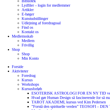
Bibliotek
Lydfiler – login for medlemmer
Artikler
E-bøger
Kunstudstillinger
Udlejning af foredragssal
Find os
Kontakt os
Medlemsskab
Medlem
Frivillig
Shop
Shop
Min Konto
Forside
Aktiviteter
Foredrag
Kursus
Workshops
Kursusforløb
ESOTERISK ASTROLOGI FOR EN NY TID ved
Hvad gør Human Design så fascinerende for så m
TAROT AKADEMI, kursus ved Kim Pedersen
”Forstå den spirituelle verden” TEOSOFI – 