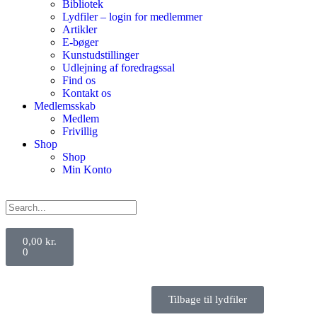
Bibliotek
Lydfiler – login for medlemmer
Artikler
E-bøger
Kunstudstillinger
Udlejning af foredragssal
Find os
Kontakt os
Medlemsskab
Medlem
Frivillig
Shop
Shop
Min Konto
0,00
kr.
0
Tilbage til lydfiler