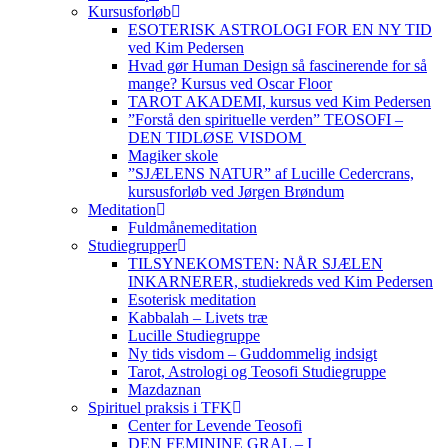
Kursusforløb
ESOTERISK ASTROLOGI FOR EN NY TID
ved Kim Pedersen
Hvad gør Human Design så fascinerende for så
mange? Kursus ved Oscar Floor
TAROT AKADEMI, kursus ved Kim Pedersen
”Forstå den spirituelle verden” TEOSOFI –
DEN TIDLØSE VISDOM
Magiker skole
”SJÆLENS NATUR” af Lucille Cedercrans,
kursusforløb ved Jørgen Brøndum
Meditation
Fuldmånemeditation
Studiegrupper
TILSYNEKOMSTEN: NÅR SJÆLEN
INKARNERER, studiekreds ved Kim Pedersen
Esoterisk meditation
Kabbalah – Livets træ
Lucille Studiegruppe
Ny tids visdom – Guddommelig indsigt
Tarot, Astrologi og Teosofi Studiegruppe
Mazdaznan
Spirituel praksis i TFK
Center for Levende Teosofi
DEN FEMININE GRAL – I