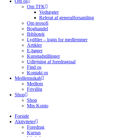
Om os
Om TFK
Vedtægter
Referat af generalforsamling
Om teosofi
Boghandel
Bibliotek
Lydfiler – login for medlemmer
Artikler
E-bøger
Kunstudstillinger
Udlejning af foredragssal
Find os
Kontakt os
Medlemsskab
Medlem
Frivillig
Shop
Shop
Min Konto
Forside
Aktiviteter
Foredrag
Kursus