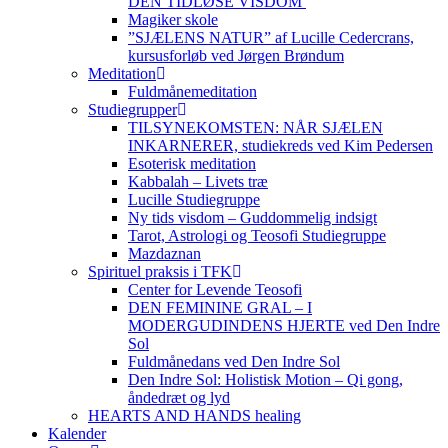
DEN TIDLØSE VISDOM
Magiker skole
”SJÆLENS NATUR” af Lucille Cedercrans,
kursusforløb ved Jørgen Brøndum
Meditation
Fuldmånemeditation
Studiegrupper
TILSYNEKOMSTEN: NÅR SJÆLEN
INKARNERER, studiekreds ved Kim Pedersen
Esoterisk meditation
Kabbalah – Livets træ
Lucille Studiegruppe
Ny tids visdom – Guddommelig indsigt
Tarot, Astrologi og Teosofi Studiegruppe
Mazdaznan
Spirituel praksis i TFK
Center for Levende Teosofi
DEN FEMININE GRAL – I
MODERGUDINDENS HJERTE ved Den Indre
Sol
Fuldmånedans ved Den Indre Sol
Den Indre Sol: Holistisk Motion – Qi gong,
åndedræt og lyd
HEARTS AND HANDS healing
Kalender