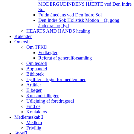
MODERGUDINDENS HJERTE ved Den Indre
Sol
Fuldmånedans ved Den Indre Sol
Den Indre Sol: Holistisk Motion – Qi gong,
åndedræt og lyd
HEARTS AND HANDS healing
Kalender
Om os
Om TFK
Vedtægter
Referat af generalforsamling
Om teosofi
Boghandel
Bibliotek
Lydfiler – login for medlemmer
Artikler
E-bøger
Kunstudstillinger
Udlejning af foredragssal
Find os
Kontakt os
Medlemsskab
Medlem
Frivillig
Shop