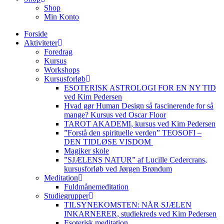
Shop
Min Konto
Forside
Aktiviteter
Foredrag
Kursus
Workshops
Kursusforløb
ESOTERISK ASTROLOGI FOR EN NY TID
ved Kim Pedersen
Hvad gør Human Design så fascinerende for så
mange? Kursus ved Oscar Floor
TAROT AKADEMI, kursus ved Kim Pedersen
”Forstå den spirituelle verden” TEOSOFI –
DEN TIDLØSE VISDOM
Magiker skole
”SJÆLENS NATUR” af Lucille Cedercrans,
kursusforløb ved Jørgen Brøndum
Meditation
Fuldmånemeditation
Studiegrupper
TILSYNEKOMSTEN: NÅR SJÆLEN
INKARNERER, studiekreds ved Kim Pedersen
Esoterisk meditation