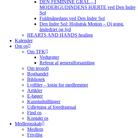
DEN FEMININE GRAL – I
MODERGUDINDENS HJERTE ved Den Indre
Sol
Fuldmånedans ved Den Indre Sol
Den Indre Sol: Holistisk Motion – Qi gong,
åndedræt og lyd
HEARTS AND HANDS healing
Kalender
Om os
Om TFK
Vedtægter
Referat af generalforsamling
Om teosofi
Boghandel
Bibliotek
Lydfiler – login for medlemmer
Artikler
E-bøger
Kunstudstillinger
Udlejning af foredragssal
Find os
Kontakt os
Medlemsskab
Medlem
Frivillig