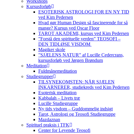
Workshops
Kursusforløb
ESOTERISK ASTROLOGI FOR EN NY TID
ved Kim Pedersen
Hvad gør Human Design så fascinerende for så
mange? Kursus ved Oscar Floor
TAROT AKADEMI, kursus ved Kim Pedersen
”Forstå den spirituelle verden” TEOSOFI –
DEN TIDLØSE VISDOM
Magiker skole
”SJÆLENS NATUR” af Lucille Cedercrans,
kursusforløb ved Jørgen Brøndum
Meditation
Fuldmånemeditation
Studiegrupper
TILSYNEKOMSTEN: NÅR SJÆLEN
INKARNERER, studiekreds ved Kim Pedersen
Esoterisk meditation
Kabbalah – Livets træ
Lucille Studiegruppe
Ny tids visdom – Guddommelig indsigt
Tarot, Astrologi og Teosofi Studiegruppe
Mazdaznan
Spirituel praksis i TFK
Center for Levende Teosofi