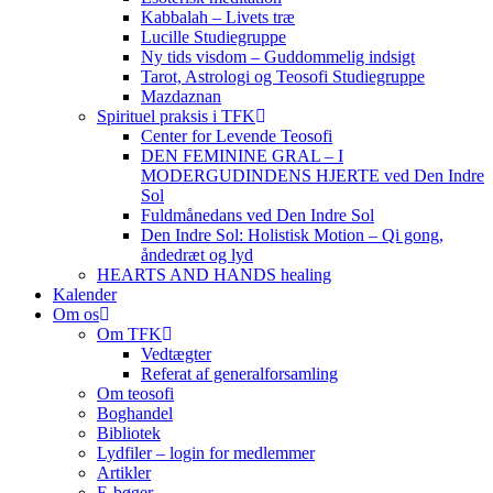
Kabbalah – Livets træ
Lucille Studiegruppe
Ny tids visdom – Guddommelig indsigt
Tarot, Astrologi og Teosofi Studiegruppe
Mazdaznan
Spirituel praksis i TFK
Center for Levende Teosofi
DEN FEMININE GRAL – I
MODERGUDINDENS HJERTE ved Den Indre
Sol
Fuldmånedans ved Den Indre Sol
Den Indre Sol: Holistisk Motion – Qi gong,
åndedræt og lyd
HEARTS AND HANDS healing
Kalender
Om os
Om TFK
Vedtægter
Referat af generalforsamling
Om teosofi
Boghandel
Bibliotek
Lydfiler – login for medlemmer
Artikler
E-bøger