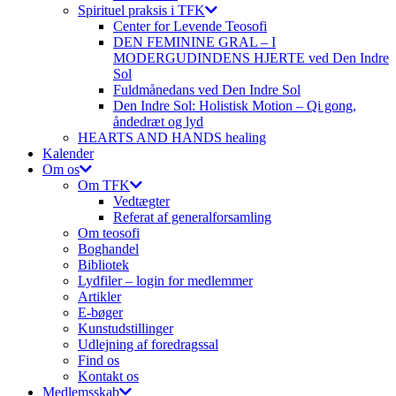
Spirituel praksis i TFK
Center for Levende Teosofi
DEN FEMININE GRAL – I
MODERGUDINDENS HJERTE ved Den Indre
Sol
Fuldmånedans ved Den Indre Sol
Den Indre Sol: Holistisk Motion – Qi gong,
åndedræt og lyd
HEARTS AND HANDS healing
Kalender
Om os
Om TFK
Vedtægter
Referat af generalforsamling
Om teosofi
Boghandel
Bibliotek
Lydfiler – login for medlemmer
Artikler
E-bøger
Kunstudstillinger
Udlejning af foredragssal
Find os
Kontakt os
Medlemsskab