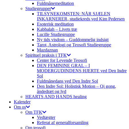
Fuldmånemeditation
Studiegrupper
TILSYNEKOMSTEN: NÅR SJÆLEN
INKARNERER, studiekreds ved Kim Pedersen
Esoterisk meditation
Kabbalah – Livets træ
Lucille Studiegruppe
Ny tids visdom – Guddommelig indsigt
Tarot, Astrologi og Teosofi Studiegruppe
Mazdaznan
Spirituel praksis i TFK
Center for Levende Teosofi
DEN FEMININE GRAL – I
MODERGUDINDENS HJERTE ved Den Indre
Sol
Fuldmånedans ved Den Indre Sol
Den Indre Sol: Holistisk Motion – Qi gong,
åndedræt og lyd
HEARTS AND HANDS healing
Kalender
Om os
Om TFK
Vedtægter
Referat af generalforsamling
Om teosofi