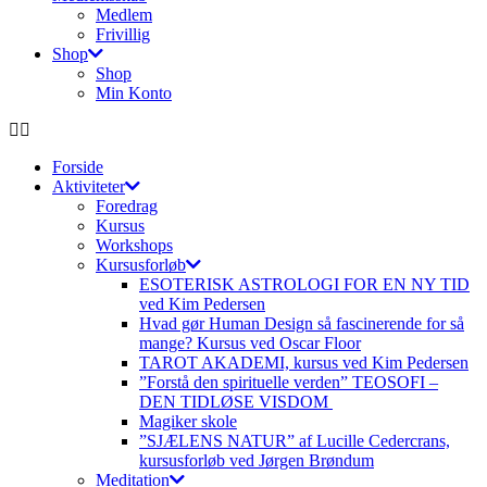
Medlem
Frivillig
Shop
Shop
Min Konto
Forside
Aktiviteter
Foredrag
Kursus
Workshops
Kursusforløb
ESOTERISK ASTROLOGI FOR EN NY TID
ved Kim Pedersen
Hvad gør Human Design så fascinerende for så
mange? Kursus ved Oscar Floor
TAROT AKADEMI, kursus ved Kim Pedersen
”Forstå den spirituelle verden” TEOSOFI –
DEN TIDLØSE VISDOM
Magiker skole
”SJÆLENS NATUR” af Lucille Cedercrans,
kursusforløb ved Jørgen Brøndum
Meditation