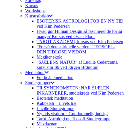
Foredrag
Kursus
Workshops
Kursusforløb
ESOTERISK ASTROLOGI FOR EN NY TID
ved Kim Pedersen
Hvad gør Human Design så fascinerende for så
mange? Kursus ved Oscar Floor
TAROT AKADEMI, kursus ved Kim Pedersen
”Forstå den spirituelle verden” TEOSOFI –
DEN TIDLØSE VISDOM
Magiker skole
”SJÆLENS NATUR” af Lucille Cedercrans,
kursusforløb ved Jørgen Brøndum
Meditation
Fuldmånemeditation
Studiegrupper
TILSYNEKOMSTEN: NÅR SJÆLEN
INKARNERER, studiekreds ved Kim Pedersen
Esoterisk meditation
Kabbalah – Livets træ
Lucille Studiegruppe
Ny tids visdom – Guddommelig indsigt
Tarot, Astrologi og Teosofi Studiegruppe
Mazdaznan