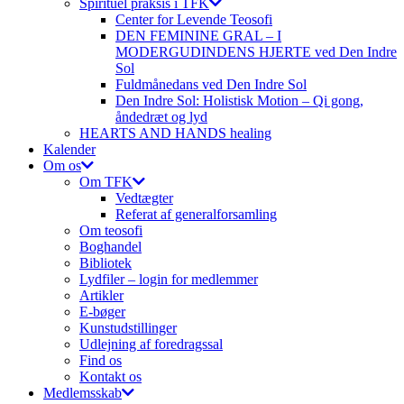
Spirituel praksis i TFK
Center for Levende Teosofi
DEN FEMININE GRAL – I
MODERGUDINDENS HJERTE ved Den Indre
Sol
Fuldmånedans ved Den Indre Sol
Den Indre Sol: Holistisk Motion – Qi gong,
åndedræt og lyd
HEARTS AND HANDS healing
Kalender
Om os
Om TFK
Vedtægter
Referat af generalforsamling
Om teosofi
Boghandel
Bibliotek
Lydfiler – login for medlemmer
Artikler
E-bøger
Kunstudstillinger
Udlejning af foredragssal
Find os
Kontakt os
Medlemsskab