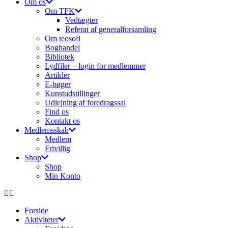
Om os
Om TFK
Vedtægter
Referat af generalforsamling
Om teosofi
Boghandel
Bibliotek
Lydfiler – login for medlemmer
Artikler
E-bøger
Kunstudstillinger
Udlejning af foredragssal
Find os
Kontakt os
Medlemsskab
Medlem
Frivillig
Shop
Shop
Min Konto
Forside
Aktiviteter