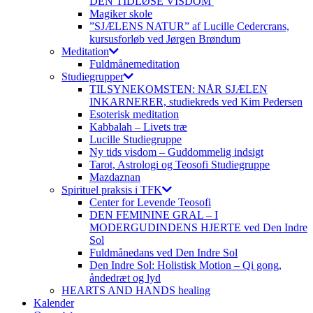
DEN TIDLØSE VISDOM
Magiker skole
”SJÆLENS NATUR” af Lucille Cedercrans,
kursusforløb ved Jørgen Brøndum
Meditation
Fuldmånemeditation
Studiegrupper
TILSYNEKOMSTEN: NÅR SJÆLEN
INKARNERER, studiekreds ved Kim Pedersen
Esoterisk meditation
Kabbalah – Livets træ
Lucille Studiegruppe
Ny tids visdom – Guddommelig indsigt
Tarot, Astrologi og Teosofi Studiegruppe
Mazdaznan
Spirituel praksis i TFK
Center for Levende Teosofi
DEN FEMININE GRAL – I
MODERGUDINDENS HJERTE ved Den Indre
Sol
Fuldmånedans ved Den Indre Sol
Den Indre Sol: Holistisk Motion – Qi gong,
åndedræt og lyd
HEARTS AND HANDS healing
Kalender