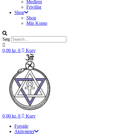
Medlem
Frivillig
Shop
Shop
Min Konto
Søg
0,00
kr.
0
Kurv
0,00
kr.
0
Kurv
Forside
Aktiviteter