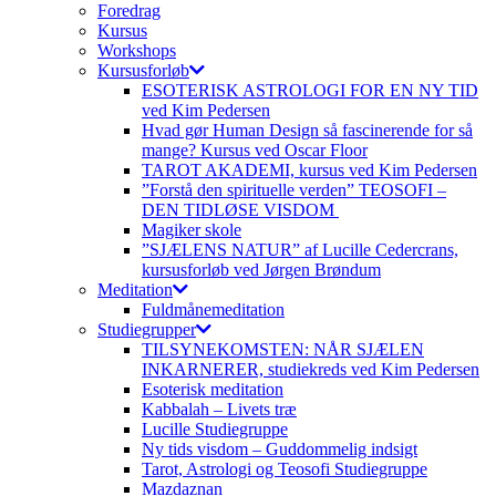
Foredrag
Kursus
Workshops
Kursusforløb
ESOTERISK ASTROLOGI FOR EN NY TID
ved Kim Pedersen
Hvad gør Human Design så fascinerende for så
mange? Kursus ved Oscar Floor
TAROT AKADEMI, kursus ved Kim Pedersen
”Forstå den spirituelle verden” TEOSOFI –
DEN TIDLØSE VISDOM
Magiker skole
”SJÆLENS NATUR” af Lucille Cedercrans,
kursusforløb ved Jørgen Brøndum
Meditation
Fuldmånemeditation
Studiegrupper
TILSYNEKOMSTEN: NÅR SJÆLEN
INKARNERER, studiekreds ved Kim Pedersen
Esoterisk meditation
Kabbalah – Livets træ
Lucille Studiegruppe
Ny tids visdom – Guddommelig indsigt
Tarot, Astrologi og Teosofi Studiegruppe
Mazdaznan