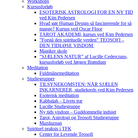
Workshops
Kursusforløb
ESOTERISK ASTROLOGI FOR EN NY TID
ved Kim Pedersen
Hvad gør Human Design så fascinerende for så
mange? Kursus ved Oscar Floor
TAROT AKADEMI, kursus ved Kim Pedersen
”Forstå den spirituelle verden” TEOSOFI –
DEN TIDLØSE VISDOM
Magiker skole
”SJÆLENS NATUR” af Lucille Cedercrans,
kursusforløb ved Jørgen Brøndum
Meditation
Fuldmånemeditation
Studiegrupper
TILSYNEKOMSTEN: NÅR SJÆLEN
INKARNERER, studiekreds ved Kim Pedersen
Esoterisk meditation
Kabbalah – Livets træ
Lucille Studiegruppe
Ny tids visdom – Guddommelig indsigt
Tarot, Astrologi og Teosofi Studiegruppe
Mazdaznan
Spirituel praksis i TFK
Center for Levende Teosofi