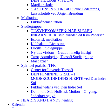
DEN TIDLØSE VISDOM
Magiker skole
”SJÆLENS NATUR” af Lucille Cedercrans,
kursusforløb ved Jørgen Brøndum
Meditation
Fuldmånemeditation
Studiegrupper
TILSYNEKOMSTEN: NÅR SJÆLEN
INKARNERER, studiekreds ved Kim Pedersen
Esoterisk meditation
Kabbalah – Livets træ
Lucille Studiegruppe
Ny tids visdom – Guddommelig indsigt
Tarot, Astrologi og Teosofi Studiegruppe
Mazdaznan
Spirituel praksis i TFK
Center for Levende Teosofi
DEN FEMININE GRAL – I
MODERGUDINDENS HJERTE ved Den Indre
Sol
Fuldmånedans ved Den Indre Sol
Den Indre Sol: Holistisk Motion – Qi gong,
åndedræt og lyd
HEARTS AND HANDS healing
Kalender