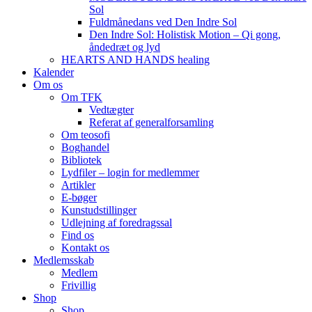
Sol
Fuldmånedans ved Den Indre Sol
Den Indre Sol: Holistisk Motion – Qi gong,
åndedræt og lyd
HEARTS AND HANDS healing
Kalender
Om os
Om TFK
Vedtægter
Referat af generalforsamling
Om teosofi
Boghandel
Bibliotek
Lydfiler – login for medlemmer
Artikler
E-bøger
Kunstudstillinger
Udlejning af foredragssal
Find os
Kontakt os
Medlemsskab
Medlem
Frivillig
Shop
Shop