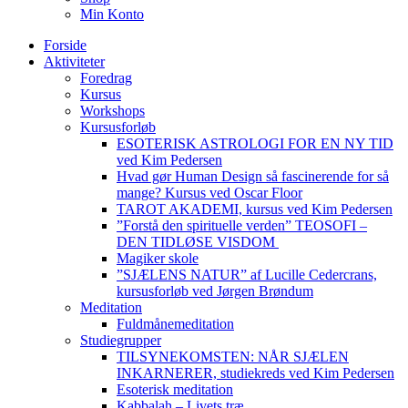
Min Konto
Forside
Aktiviteter
Foredrag
Kursus
Workshops
Kursusforløb
ESOTERISK ASTROLOGI FOR EN NY TID
ved Kim Pedersen
Hvad gør Human Design så fascinerende for så
mange? Kursus ved Oscar Floor
TAROT AKADEMI, kursus ved Kim Pedersen
”Forstå den spirituelle verden” TEOSOFI –
DEN TIDLØSE VISDOM
Magiker skole
”SJÆLENS NATUR” af Lucille Cedercrans,
kursusforløb ved Jørgen Brøndum
Meditation
Fuldmånemeditation
Studiegrupper
TILSYNEKOMSTEN: NÅR SJÆLEN
INKARNERER, studiekreds ved Kim Pedersen
Esoterisk meditation
Kabbalah – Livets træ