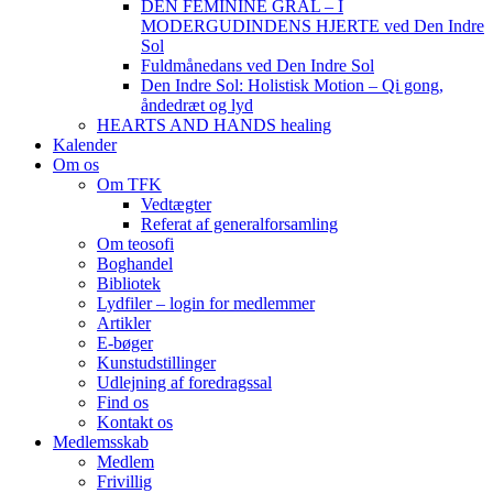
DEN FEMININE GRAL – I
MODERGUDINDENS HJERTE ved Den Indre
Sol
Fuldmånedans ved Den Indre Sol
Den Indre Sol: Holistisk Motion – Qi gong,
åndedræt og lyd
HEARTS AND HANDS healing
Kalender
Om os
Om TFK
Vedtægter
Referat af generalforsamling
Om teosofi
Boghandel
Bibliotek
Lydfiler – login for medlemmer
Artikler
E-bøger
Kunstudstillinger
Udlejning af foredragssal
Find os
Kontakt os
Medlemsskab
Medlem
Frivillig