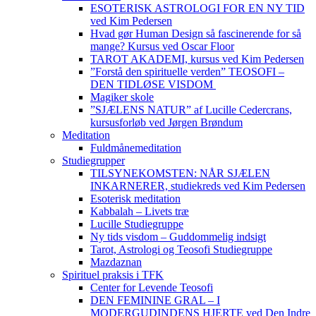
ESOTERISK ASTROLOGI FOR EN NY TID
ved Kim Pedersen
Hvad gør Human Design så fascinerende for så
mange? Kursus ved Oscar Floor
TAROT AKADEMI, kursus ved Kim Pedersen
”Forstå den spirituelle verden” TEOSOFI –
DEN TIDLØSE VISDOM
Magiker skole
”SJÆLENS NATUR” af Lucille Cedercrans,
kursusforløb ved Jørgen Brøndum
Meditation
Fuldmånemeditation
Studiegrupper
TILSYNEKOMSTEN: NÅR SJÆLEN
INKARNERER, studiekreds ved Kim Pedersen
Esoterisk meditation
Kabbalah – Livets træ
Lucille Studiegruppe
Ny tids visdom – Guddommelig indsigt
Tarot, Astrologi og Teosofi Studiegruppe
Mazdaznan
Spirituel praksis i TFK
Center for Levende Teosofi
DEN FEMININE GRAL – I
MODERGUDINDENS HJERTE ved Den Indre