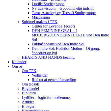
Lucille Studiegruppe
Ny tids visdom – Guddommelig indsigt
Tarot, Astrologi og Teosofi Studiegruppe
Mazdaznan
Spirituel praksis i TFK
Center for Levende Teosofi
DEN FEMININE GRAL – I
MODERGUDINDENS HJERTE ved Den Indre
Sol
Fuldmånedans ved Den Indre Sol
Den Indre Sol: Holistisk Motion – Qi gong,
åndedræt og lyd
HEARTS AND HANDS healing
Kalender
Om os
Om TFK
Vedtægter
Referat af generalforsamling
Om teosofi
Boghandel
Bibliotek
Lydfiler – login for medlemmer
Artikler
E-bøger
Kunstudstillinger