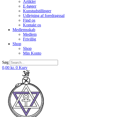
Artikler
E-bøger
Kunstudstillinger
Udlejning af foredragssal
Find os
Kontakt os
Medlemsskab
Medlem
Frivillig
Shop
Shop
Min Konto
Søg
0,00
kr.
0
Kurv