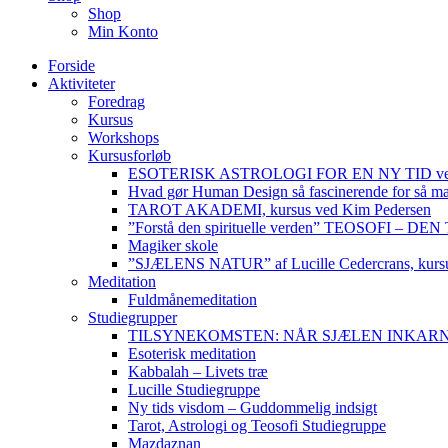
Shop
Min Konto
Forside
Aktiviteter
Foredrag
Kursus
Workshops
Kursusforløb
ESOTERISK ASTROLOGI FOR EN NY TID ved
Hvad gør Human Design så fascinerende for så m
TAROT AKADEMI, kursus ved Kim Pedersen
”Forstå den spirituelle verden” TEOSOFI – 
Magiker skole
”SJÆLENS NATUR” af Lucille Cedercrans, kursu
Meditation
Fuldmånemeditation
Studiegrupper
TILSYNEKOMSTEN: NÅR SJÆLEN INKARNERER,
Esoterisk meditation
Kabbalah – Livets træ
Lucille Studiegruppe
Ny tids visdom – Guddommelig indsigt
Tarot, Astrologi og Teosofi Studiegruppe
Mazdaznan