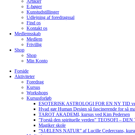
Artikler
E-bøger
Kunstudstillinger
Udlejning af foredragssal
Find os
Kontakt os
Medlemsskab
Medlem
Frivillig
Shop
Shop
Min Konto
Forside
Aktiviteter
Foredrag
Kursus
Workshops
Kursusforløb
ESOTERISK ASTROLOGI FOR EN NY TID ved
Hvad gør Human Design så fascinerende for så m
TAROT AKADEMI, kursus ved Kim Pedersen
”Forstå den spirituelle verden” TEOSOFI – 
Magiker skole
”SJÆLENS NATUR” af Lucille Cedercrans, kursu