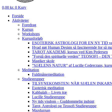
0,00
kr.
0
Kurv
Forside
Aktiviteter
Foredrag
Kursus
Workshops
Kursusforløb
ESOTERISK ASTROLOGI FOR EN NY TID ved
Hvad gør Human Design så fascinerende for så m
TAROT AKADEMI, kursus ved Kim Pedersen
”Forstå den spirituelle verden” TEOSOFI – 
Magiker skole
”SJÆLENS NATUR” af Lucille Cedercrans, kursu
Meditation
Fuldmånemeditation
Studiegrupper
TILSYNEKOMSTEN: NÅR SJÆLEN INKARNERER,
Esoterisk meditation
Kabbalah – Livets træ
Lucille Studiegruppe
Ny tids visdom – Guddommelig indsigt
Tarot, Astrologi og Teosofi Studiegruppe
Mazdaznan