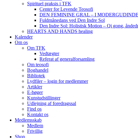
Spirituel praksis i TFK
Center for Levende Teosofi
DEN FEMININE GRAL – I MODERGUDINDENS 
Fuldmånedans ved Den Indre Sol
Den Indre Sol: Holistisk Motion – Qi gong, ånded
HEARTS AND HANDS healing
Kalender
Om os
Om TFK
Vedtægter
Referat af generalforsamling
Om teosofi
Boghandel
Bibliotek
Lydfiler – login for medlemmer
Artikler
E-bøger
Kunstudstillinger
Udlejning af foredragssal
Find os
Kontakt os
Medlemsskab
Medlem
Frivillig
Shop