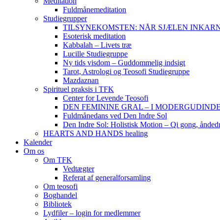
Meditation
Fuldmånemeditation
Studiegrupper
TILSYNEKOMSTEN: NÅR SJÆLEN INKARNERER,
Esoterisk meditation
Kabbalah – Livets træ
Lucille Studiegruppe
Ny tids visdom – Guddommelig indsigt
Tarot, Astrologi og Teosofi Studiegruppe
Mazdaznan
Spirituel praksis i TFK
Center for Levende Teosofi
DEN FEMININE GRAL – I MODERGUDINDENS 
Fuldmånedans ved Den Indre Sol
Den Indre Sol: Holistisk Motion – Qi gong, ånded
HEARTS AND HANDS healing
Kalender
Om os
Om TFK
Vedtægter
Referat af generalforsamling
Om teosofi
Boghandel
Bibliotek
Lydfiler – login for medlemmer