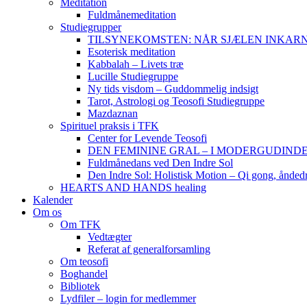
Meditation
Fuldmånemeditation
Studiegrupper
TILSYNEKOMSTEN: NÅR SJÆLEN INKARNERER,
Esoterisk meditation
Kabbalah – Livets træ
Lucille Studiegruppe
Ny tids visdom – Guddommelig indsigt
Tarot, Astrologi og Teosofi Studiegruppe
Mazdaznan
Spirituel praksis i TFK
Center for Levende Teosofi
DEN FEMININE GRAL – I MODERGUDINDENS 
Fuldmånedans ved Den Indre Sol
Den Indre Sol: Holistisk Motion – Qi gong, ånded
HEARTS AND HANDS healing
Kalender
Om os
Om TFK
Vedtægter
Referat af generalforsamling
Om teosofi
Boghandel
Bibliotek
Lydfiler – login for medlemmer