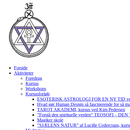
Videre
til
indhold
Forside
Aktiviteter
Foredrag
Kursus
Workshops
Kursusforløb
ESOTERISK ASTROLOGI FOR EN NY TID ved
Hvad gør Human Design så fascinerende for så m
TAROT AKADEMI, kursus ved Kim Pedersen
”Forstå den spirituelle verden” TEOSOFI – 
Magiker skole
”SJÆLENS NATUR” af Lucille Cedercrans, kursu