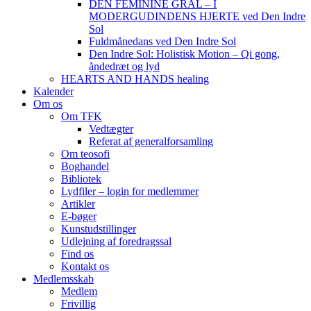
DEN FEMININE GRAL – I
MODERGUDINDENS HJERTE ved Den Indre
Sol
Fuldmånedans ved Den Indre Sol
Den Indre Sol: Holistisk Motion – Qi gong,
åndedræt og lyd
HEARTS AND HANDS healing
Kalender
Om os
Om TFK
Vedtægter
Referat af generalforsamling
Om teosofi
Boghandel
Bibliotek
Lydfiler – login for medlemmer
Artikler
E-bøger
Kunstudstillinger
Udlejning af foredragssal
Find os
Kontakt os
Medlemsskab
Medlem
Frivillig