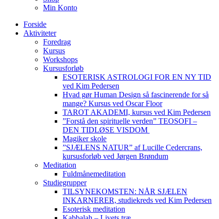
Min Konto
Forside
Aktiviteter
Foredrag
Kursus
Workshops
Kursusforløb
ESOTERISK ASTROLOGI FOR EN NY TID
ved Kim Pedersen
Hvad gør Human Design så fascinerende for så
mange? Kursus ved Oscar Floor
TAROT AKADEMI, kursus ved Kim Pedersen
”Forstå den spirituelle verden” TEOSOFI –
DEN TIDLØSE VISDOM
Magiker skole
”SJÆLENS NATUR” af Lucille Cedercrans,
kursusforløb ved Jørgen Brøndum
Meditation
Fuldmånemeditation
Studiegrupper
TILSYNEKOMSTEN: NÅR SJÆLEN
INKARNERER, studiekreds ved Kim Pedersen
Esoterisk meditation
Kabbalah – Livets træ