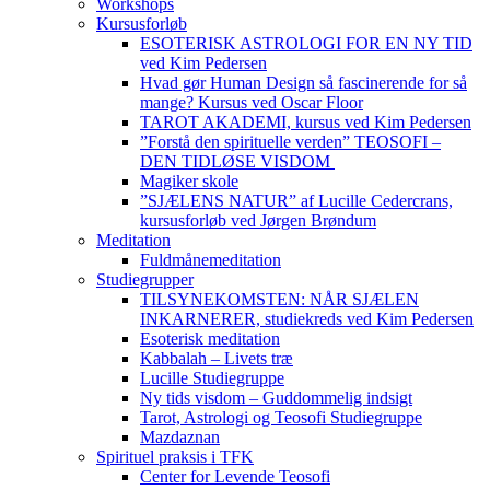
Workshops
Kursusforløb
ESOTERISK ASTROLOGI FOR EN NY TID
ved Kim Pedersen
Hvad gør Human Design så fascinerende for så
mange? Kursus ved Oscar Floor
TAROT AKADEMI, kursus ved Kim Pedersen
”Forstå den spirituelle verden” TEOSOFI –
DEN TIDLØSE VISDOM
Magiker skole
”SJÆLENS NATUR” af Lucille Cedercrans,
kursusforløb ved Jørgen Brøndum
Meditation
Fuldmånemeditation
Studiegrupper
TILSYNEKOMSTEN: NÅR SJÆLEN
INKARNERER, studiekreds ved Kim Pedersen
Esoterisk meditation
Kabbalah – Livets træ
Lucille Studiegruppe
Ny tids visdom – Guddommelig indsigt
Tarot, Astrologi og Teosofi Studiegruppe
Mazdaznan
Spirituel praksis i TFK
Center for Levende Teosofi