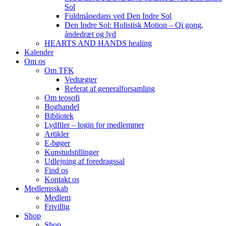
Sol
Fuldmånedans ved Den Indre Sol
Den Indre Sol: Holistisk Motion – Qi gong,
åndedræt og lyd
HEARTS AND HANDS healing
Kalender
Om os
Om TFK
Vedtægter
Referat af generalforsamling
Om teosofi
Boghandel
Bibliotek
Lydfiler – login for medlemmer
Artikler
E-bøger
Kunstudstillinger
Udlejning af foredragssal
Find os
Kontakt os
Medlemsskab
Medlem
Frivillig
Shop
Shop