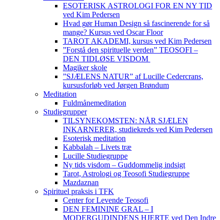
ESOTERISK ASTROLOGI FOR EN NY TID
ved Kim Pedersen
Hvad gør Human Design så fascinerende for så
mange? Kursus ved Oscar Floor
TAROT AKADEMI, kursus ved Kim Pedersen
”Forstå den spirituelle verden” TEOSOFI –
DEN TIDLØSE VISDOM
Magiker skole
”SJÆLENS NATUR” af Lucille Cedercrans,
kursusforløb ved Jørgen Brøndum
Meditation
Fuldmånemeditation
Studiegrupper
TILSYNEKOMSTEN: NÅR SJÆLEN
INKARNERER, studiekreds ved Kim Pedersen
Esoterisk meditation
Kabbalah – Livets træ
Lucille Studiegruppe
Ny tids visdom – Guddommelig indsigt
Tarot, Astrologi og Teosofi Studiegruppe
Mazdaznan
Spirituel praksis i TFK
Center for Levende Teosofi
DEN FEMININE GRAL – I
MODERGUDINDENS HJERTE ved Den Indre