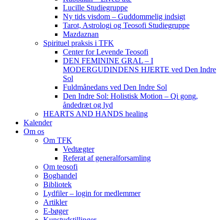
Lucille Studiegruppe
Ny tids visdom – Guddommelig indsigt
Tarot, Astrologi og Teosofi Studiegruppe
Mazdaznan
Spirituel praksis i TFK
Center for Levende Teosofi
DEN FEMININE GRAL – I
MODERGUDINDENS HJERTE ved Den Indre
Sol
Fuldmånedans ved Den Indre Sol
Den Indre Sol: Holistisk Motion – Qi gong,
åndedræt og lyd
HEARTS AND HANDS healing
Kalender
Om os
Om TFK
Vedtægter
Referat af generalforsamling
Om teosofi
Boghandel
Bibliotek
Lydfiler – login for medlemmer
Artikler
E-bøger
Kunstudstillinger