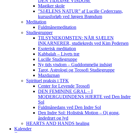
DEN TIDLØSE VISDOM
Magiker skole
”SJÆLENS NATUR” af Lucille Cedercrans,
kursusforløb ved Jørgen Brøndum
Meditation
Fuldmånemeditation
Studiegrupper
TILSYNEKOMSTEN: NÅR SJÆLEN
INKARNERER, studiekreds ved Kim Pedersen
Esoterisk meditation
Kabbalah – Livets træ
Lucille Studiegruppe
Ny tids visdom – Guddommelig indsigt
Tarot, Astrologi og Teosofi Studiegruppe
Mazdaznan
Spirituel praksis i TFK
Center for Levende Teosofi
DEN FEMININE GRAL – I
MODERGUDINDENS HJERTE ved Den Indre
Sol
Fuldmånedans ved Den Indre Sol
Den Indre Sol: Holistisk Motion – Qi gong,
åndedræt og lyd
HEARTS AND HANDS healing
Kalender