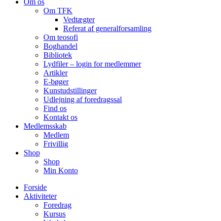
Om os
Om TFK
Vedtægter
Referat af generalforsamling
Om teosofi
Boghandel
Bibliotek
Lydfiler – login for medlemmer
Artikler
E-bøger
Kunstudstillinger
Udlejning af foredragssal
Find os
Kontakt os
Medlemsskab
Medlem
Frivillig
Shop
Shop
Min Konto
Forside
Aktiviteter
Foredrag
Kursus