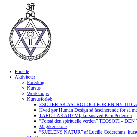
Videre
til
indhold
Forside
Aktiviteter
Foredrag
Kursus
Workshops
Kursusforløb
ESOTERISK ASTROLOGI FOR EN NY TID ved
Hvad gør Human Design så fascinerende for så m
TAROT AKADEMI, kursus ved Kim Pedersen
”Forstå den spirituelle verden” TEOSOFI – 
Magiker skole
”SJÆLENS NATUR” af Lucille Cedercrans, kursu