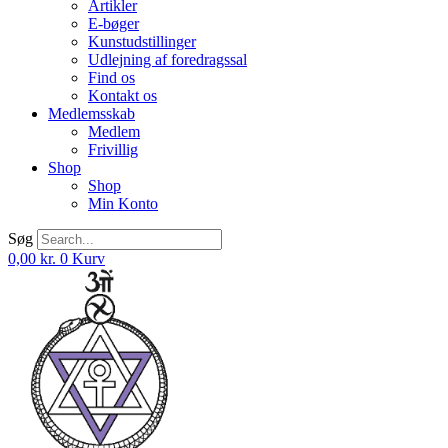
Artikler
E-bøger
Kunstudstillinger
Udlejning af foredragssal
Find os
Kontakt os
Medlemsskab
Medlem
Frivillig
Shop
Shop
Min Konto
Søg
0,00
kr.
0
Kurv