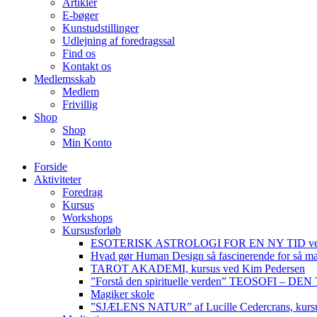
Artikler
E-bøger
Kunstudstillinger
Udlejning af foredragssal
Find os
Kontakt os
Medlemsskab
Medlem
Frivillig
Shop
Shop
Min Konto
Forside
Aktiviteter
Foredrag
Kursus
Workshops
Kursusforløb
ESOTERISK ASTROLOGI FOR EN NY TID ved
Hvad gør Human Design så fascinerende for så m
TAROT AKADEMI, kursus ved Kim Pedersen
”Forstå den spirituelle verden” TEOSOFI – 
Magiker skole
”SJÆLENS NATUR” af Lucille Cedercrans, kursu