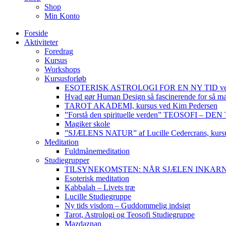
Shop
Min Konto
Forside
Aktiviteter
Foredrag
Kursus
Workshops
Kursusforløb
ESOTERISK ASTROLOGI FOR EN NY TID ved
Hvad gør Human Design så fascinerende for så m
TAROT AKADEMI, kursus ved Kim Pedersen
”Forstå den spirituelle verden” TEOSOFI – 
Magiker skole
”SJÆLENS NATUR” af Lucille Cedercrans, kursu
Meditation
Fuldmånemeditation
Studiegrupper
TILSYNEKOMSTEN: NÅR SJÆLEN INKARNERER,
Esoterisk meditation
Kabbalah – Livets træ
Lucille Studiegruppe
Ny tids visdom – Guddommelig indsigt
Tarot, Astrologi og Teosofi Studiegruppe
Mazdaznan