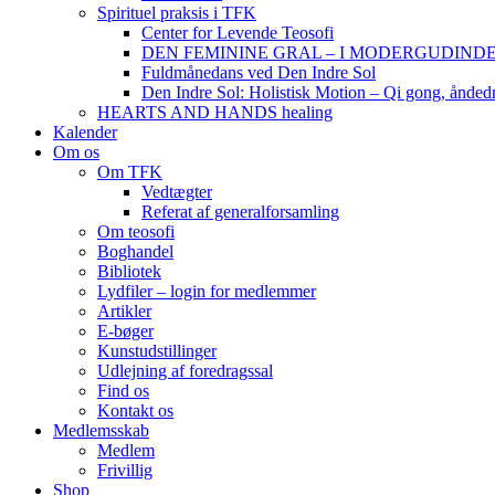
Spirituel praksis i TFK
Center for Levende Teosofi
DEN FEMININE GRAL – I MODERGUDINDENS 
Fuldmånedans ved Den Indre Sol
Den Indre Sol: Holistisk Motion – Qi gong, ånded
HEARTS AND HANDS healing
Kalender
Om os
Om TFK
Vedtægter
Referat af generalforsamling
Om teosofi
Boghandel
Bibliotek
Lydfiler – login for medlemmer
Artikler
E-bøger
Kunstudstillinger
Udlejning af foredragssal
Find os
Kontakt os
Medlemsskab
Medlem
Frivillig
Shop