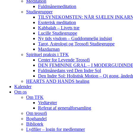
Meditation
Fuldmånemeditation
Studiegrupper
TILSYNEKOMSTEN: NÅR SJÆLEN INKARNERER,
Esoterisk meditation
Kabbalah – Livets træ
Lucille Studiegruppe
Ny tids visdom – Guddommelig indsigt
Tarot, Astrologi og Teosofi Studiegruppe
Mazdaznan
Spirituel praksis i TFK
Center for Levende Teosofi
DEN FEMININE GRAL – I MODERGUDINDENS 
Fuldmånedans ved Den Indre Sol
Den Indre Sol: Holistisk Motion – Qi gong, ånded
HEARTS AND HANDS healing
Kalender
Om os
Om TFK
Vedtægter
Referat af generalforsamling
Om teosofi
Boghandel
Bibliotek
Lydfiler – login for medlemmer