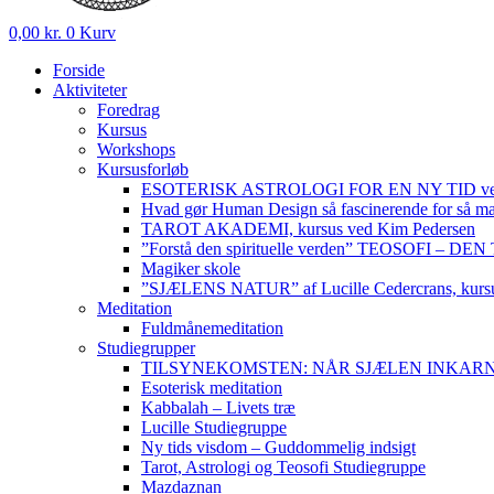
0,00
kr.
0
Kurv
Forside
Aktiviteter
Foredrag
Kursus
Workshops
Kursusforløb
ESOTERISK ASTROLOGI FOR EN NY TID ved
Hvad gør Human Design så fascinerende for så m
TAROT AKADEMI, kursus ved Kim Pedersen
”Forstå den spirituelle verden” TEOSOFI – 
Magiker skole
”SJÆLENS NATUR” af Lucille Cedercrans, kursu
Meditation
Fuldmånemeditation
Studiegrupper
TILSYNEKOMSTEN: NÅR SJÆLEN INKARNERER,
Esoterisk meditation
Kabbalah – Livets træ
Lucille Studiegruppe
Ny tids visdom – Guddommelig indsigt
Tarot, Astrologi og Teosofi Studiegruppe
Mazdaznan