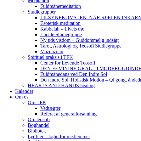
Meditation
Fuldmånemeditation
Studiegrupper
TILSYNEKOMSTEN: NÅR SJÆLEN INKARNERER,
Esoterisk meditation
Kabbalah – Livets træ
Lucille Studiegruppe
Ny tids visdom – Guddommelig indsigt
Tarot, Astrologi og Teosofi Studiegruppe
Mazdaznan
Spirituel praksis i TFK
Center for Levende Teosofi
DEN FEMININE GRAL – I MODERGUDINDENS 
Fuldmånedans ved Den Indre Sol
Den Indre Sol: Holistisk Motion – Qi gong, ånded
HEARTS AND HANDS healing
Kalender
Om os
Om TFK
Vedtægter
Referat af generalforsamling
Om teosofi
Boghandel
Bibliotek
Lydfiler – login for medlemmer