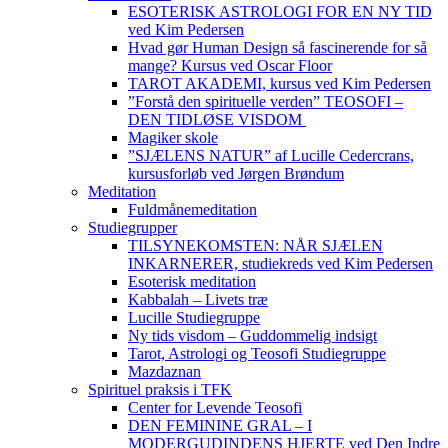
ESOTERISK ASTROLOGI FOR EN NY TID
ved Kim Pedersen
Hvad gør Human Design så fascinerende for så
mange? Kursus ved Oscar Floor
TAROT AKADEMI, kursus ved Kim Pedersen
”Forstå den spirituelle verden” TEOSOFI –
DEN TIDLØSE VISDOM
Magiker skole
”SJÆLENS NATUR” af Lucille Cedercrans,
kursusforløb ved Jørgen Brøndum
Meditation
Fuldmånemeditation
Studiegrupper
TILSYNEKOMSTEN: NÅR SJÆLEN
INKARNERER, studiekreds ved Kim Pedersen
Esoterisk meditation
Kabbalah – Livets træ
Lucille Studiegruppe
Ny tids visdom – Guddommelig indsigt
Tarot, Astrologi og Teosofi Studiegruppe
Mazdaznan
Spirituel praksis i TFK
Center for Levende Teosofi
DEN FEMININE GRAL – I
MODERGUDINDENS HJERTE ved Den Indre