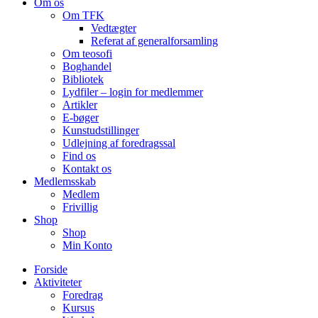
Om os
Om TFK
Vedtægter
Referat af generalforsamling
Om teosofi
Boghandel
Bibliotek
Lydfiler – login for medlemmer
Artikler
E-bøger
Kunstudstillinger
Udlejning af foredragssal
Find os
Kontakt os
Medlemsskab
Medlem
Frivillig
Shop
Shop
Min Konto
Forside
Aktiviteter
Foredrag
Kursus