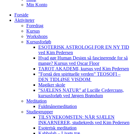
Min Konto
Forside
Aktiviteter
Foredrag
Kursus
Workshops
Kursusforløb
ESOTERISK ASTROLOGI FOR EN NY TID
ved Kim Pedersen
Hvad gør Human Design så fascinerende for så
mange? Kursus ved Oscar Floor
TAROT AKADEMI, kursus ved Kim Pedersen
”Forstå den spirituelle verden” TEOSOFI –
DEN TIDLØSE VISDOM
Magiker skole
”SJÆLENS NATUR” af Lucille Cedercrans,
kursusforløb ved Jørgen Brøndum
Meditation
Fuldmånemeditation
Studiegrupper
TILSYNEKOMSTEN: NÅR SJÆLEN
INKARNERER, studiekreds ved Kim Pedersen
Esoterisk meditation
Kabbalah – Livets træ