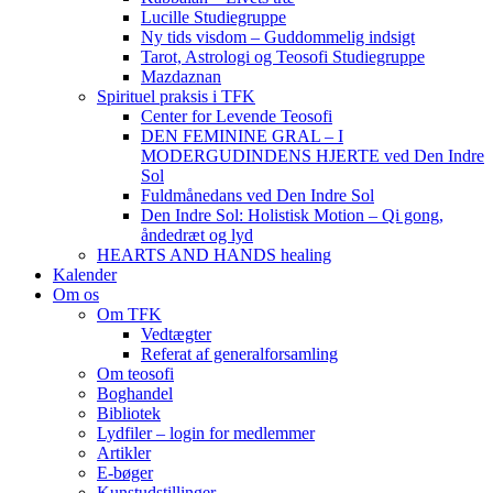
Lucille Studiegruppe
Ny tids visdom – Guddommelig indsigt
Tarot, Astrologi og Teosofi Studiegruppe
Mazdaznan
Spirituel praksis i TFK
Center for Levende Teosofi
DEN FEMININE GRAL – I
MODERGUDINDENS HJERTE ved Den Indre
Sol
Fuldmånedans ved Den Indre Sol
Den Indre Sol: Holistisk Motion – Qi gong,
åndedræt og lyd
HEARTS AND HANDS healing
Kalender
Om os
Om TFK
Vedtægter
Referat af generalforsamling
Om teosofi
Boghandel
Bibliotek
Lydfiler – login for medlemmer
Artikler
E-bøger
Kunstudstillinger