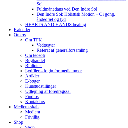
Sol
Fuldmånedans ved Den Indre Sol
Den Indre Sol: Holistisk Motion – Qi gong,
åndedræt og lyd
HEARTS AND HANDS healing
Kalender
Om os
Om TFK
Vedtægter
Referat af generalforsamling
Om teosofi
Boghandel
Bibliotek
Lydfiler – login for medlemmer
Artikler
E-bøger
Kunstudstillinger
Udlejning af foredragssal
Find os
Kontakt os
Medlemsskab
Medlem
Frivillig
Shop
Shop