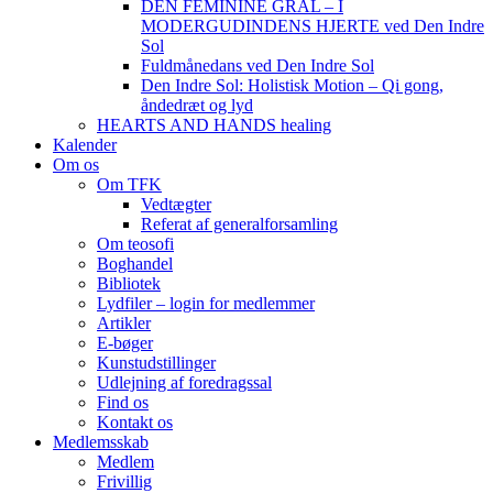
DEN FEMININE GRAL – I
MODERGUDINDENS HJERTE ved Den Indre
Sol
Fuldmånedans ved Den Indre Sol
Den Indre Sol: Holistisk Motion – Qi gong,
åndedræt og lyd
HEARTS AND HANDS healing
Kalender
Om os
Om TFK
Vedtægter
Referat af generalforsamling
Om teosofi
Boghandel
Bibliotek
Lydfiler – login for medlemmer
Artikler
E-bøger
Kunstudstillinger
Udlejning af foredragssal
Find os
Kontakt os
Medlemsskab
Medlem
Frivillig