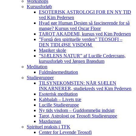
Workshops
Kursusforløb
ESOTERISK ASTROLOGI FOR EN NY TID
ved Kim Pedersen
Hvad gør Human Design så fascinerende for så
mange? Kursus ved Oscar Floor
TAROT AKADEMI, kursus ved Kim Pedersen
”Forstå den spirituelle verden” TEOSOFI –
DEN TIDLØSE VISDOM
Magiker skole
”SJÆLENS NATUR” af Lucille Cedercrans,
kursusforløb ved Jørgen Brøndum
Meditation
Fuldmånemeditation
Studiegrupper
TILSYNEKOMSTEN: NÅR SJÆLEN
INKARNERER, studiekreds ved Kim Pedersen
Esoterisk meditation
Kabbalah – Livets træ
Lucille Studiegruppe
Ny tids visdom – Guddommelig indsigt
Tarot, Astrologi og Teosofi Studiegruppe
Mazdaznan
Spirituel praksis i TFK
Center for Levende Teosofi