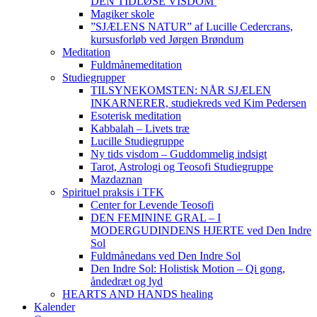
DEN TIDLØSE VISDOM
Magiker skole
”SJÆLENS NATUR” af Lucille Cedercrans,
kursusforløb ved Jørgen Brøndum
Meditation
Fuldmånemeditation
Studiegrupper
TILSYNEKOMSTEN: NÅR SJÆLEN
INKARNERER, studiekreds ved Kim Pedersen
Esoterisk meditation
Kabbalah – Livets træ
Lucille Studiegruppe
Ny tids visdom – Guddommelig indsigt
Tarot, Astrologi og Teosofi Studiegruppe
Mazdaznan
Spirituel praksis i TFK
Center for Levende Teosofi
DEN FEMININE GRAL – I
MODERGUDINDENS HJERTE ved Den Indre
Sol
Fuldmånedans ved Den Indre Sol
Den Indre Sol: Holistisk Motion – Qi gong,
åndedræt og lyd
HEARTS AND HANDS healing
Kalender