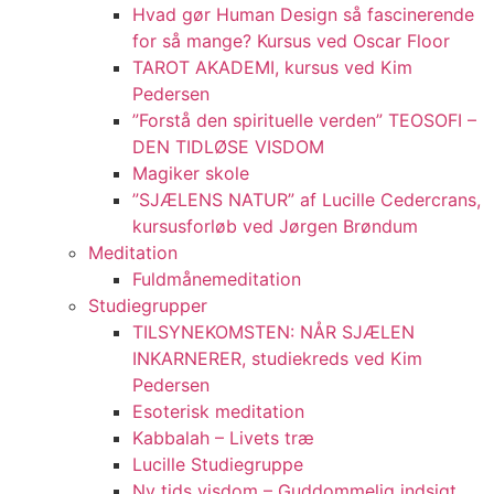
Hvad gør Human Design så fascinerende
for så mange? Kursus ved Oscar Floor
TAROT AKADEMI, kursus ved Kim
Pedersen
”Forstå den spirituelle verden” TEOSOFI –
DEN TIDLØSE VISDOM
Magiker skole
”SJÆLENS NATUR” af Lucille Cedercrans,
kursusforløb ved Jørgen Brøndum
Meditation
Fuldmånemeditation
Studiegrupper
TILSYNEKOMSTEN: NÅR SJÆLEN
INKARNERER, studiekreds ved Kim
Pedersen
Esoterisk meditation
Kabbalah – Livets træ
Lucille Studiegruppe
Ny tids visdom – Guddommelig indsigt