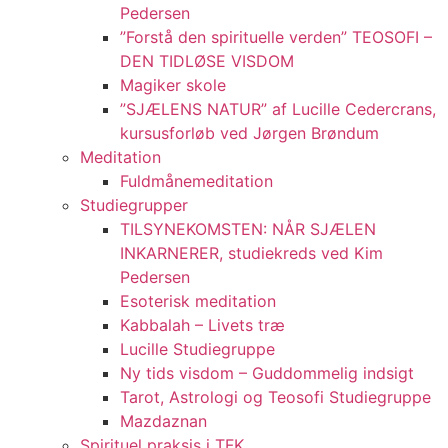
Pedersen
”Forstå den spirituelle verden” TEOSOFI –
DEN TIDLØSE VISDOM
Magiker skole
”SJÆLENS NATUR” af Lucille Cedercrans,
kursusforløb ved Jørgen Brøndum
Meditation
Fuldmånemeditation
Studiegrupper
TILSYNEKOMSTEN: NÅR SJÆLEN
INKARNERER, studiekreds ved Kim
Pedersen
Esoterisk meditation
Kabbalah – Livets træ
Lucille Studiegruppe
Ny tids visdom – Guddommelig indsigt
Tarot, Astrologi og Teosofi Studiegruppe
Mazdaznan
Spirituel praksis i TFK