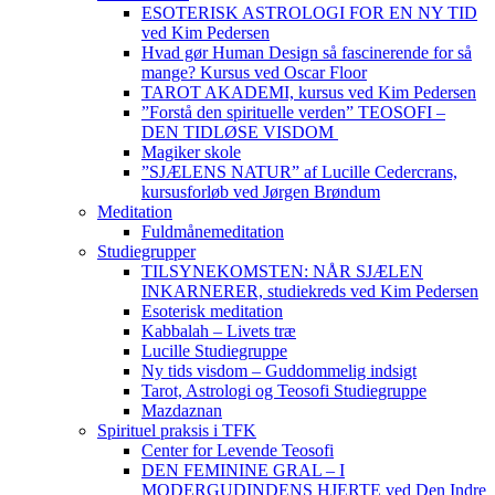
ESOTERISK ASTROLOGI FOR EN NY TID
ved Kim Pedersen
Hvad gør Human Design så fascinerende for så
mange? Kursus ved Oscar Floor
TAROT AKADEMI, kursus ved Kim Pedersen
”Forstå den spirituelle verden” TEOSOFI –
DEN TIDLØSE VISDOM
Magiker skole
”SJÆLENS NATUR” af Lucille Cedercrans,
kursusforløb ved Jørgen Brøndum
Meditation
Fuldmånemeditation
Studiegrupper
TILSYNEKOMSTEN: NÅR SJÆLEN
INKARNERER, studiekreds ved Kim Pedersen
Esoterisk meditation
Kabbalah – Livets træ
Lucille Studiegruppe
Ny tids visdom – Guddommelig indsigt
Tarot, Astrologi og Teosofi Studiegruppe
Mazdaznan
Spirituel praksis i TFK
Center for Levende Teosofi
DEN FEMININE GRAL – I
MODERGUDINDENS HJERTE ved Den Indre