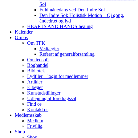
Sol
Fuldmånedans ved Den Indre Sol
Den Indre Sol: Holistisk Motion – Qi gong,
åndedræt og lyd
HEARTS AND HANDS healing
Kalender
Om os
Om TFK
Vedtægter
Referat af generalforsamling
Om teosofi
Boghandel
Bibliotek
Lydfiler – login for medlemmer
Artikler
E-bøger
Kunstudstillinger
Udlejning af foredragssal
Find os
Kontakt os
Medlemsskab
Medlem
Frivillig
Shop
Shop