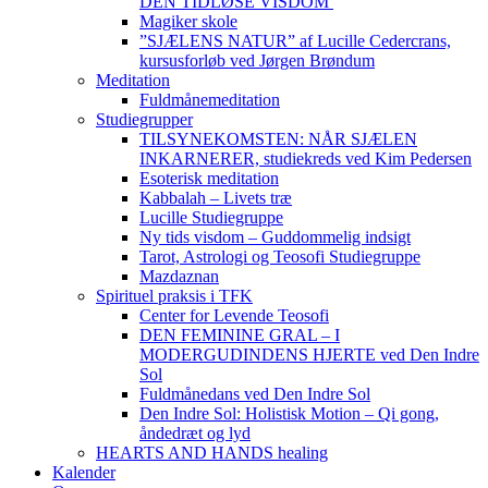
DEN TIDLØSE VISDOM
Magiker skole
”SJÆLENS NATUR” af Lucille Cedercrans,
kursusforløb ved Jørgen Brøndum
Meditation
Fuldmånemeditation
Studiegrupper
TILSYNEKOMSTEN: NÅR SJÆLEN
INKARNERER, studiekreds ved Kim Pedersen
Esoterisk meditation
Kabbalah – Livets træ
Lucille Studiegruppe
Ny tids visdom – Guddommelig indsigt
Tarot, Astrologi og Teosofi Studiegruppe
Mazdaznan
Spirituel praksis i TFK
Center for Levende Teosofi
DEN FEMININE GRAL – I
MODERGUDINDENS HJERTE ved Den Indre
Sol
Fuldmånedans ved Den Indre Sol
Den Indre Sol: Holistisk Motion – Qi gong,
åndedræt og lyd
HEARTS AND HANDS healing
Kalender