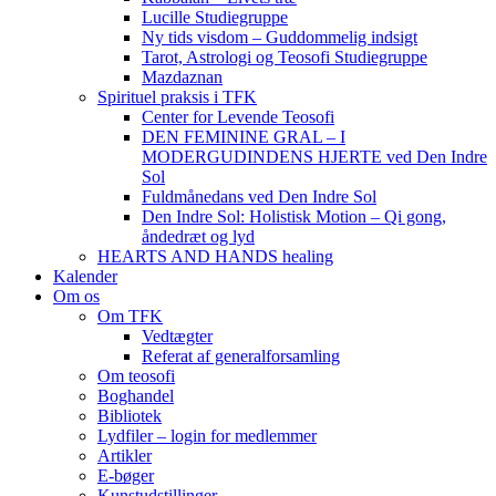
Lucille Studiegruppe
Ny tids visdom – Guddommelig indsigt
Tarot, Astrologi og Teosofi Studiegruppe
Mazdaznan
Spirituel praksis i TFK
Center for Levende Teosofi
DEN FEMININE GRAL – I
MODERGUDINDENS HJERTE ved Den Indre
Sol
Fuldmånedans ved Den Indre Sol
Den Indre Sol: Holistisk Motion – Qi gong,
åndedræt og lyd
HEARTS AND HANDS healing
Kalender
Om os
Om TFK
Vedtægter
Referat af generalforsamling
Om teosofi
Boghandel
Bibliotek
Lydfiler – login for medlemmer
Artikler
E-bøger
Kunstudstillinger