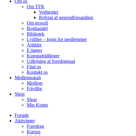
Om os
Om TFK
Vedtægter
Referat af generalforsamling
Om teosofi
Boghandel
Bibliotek
Lydfiler – login for medlemmer
Artikler
E-bøger
Kunstudstillinger
Udlejning af foredragssal
Find os
Kontakt os
Medlemsskab
Medlem
Frivillig
Shop
Shop
Min Konto
Forside
Aktiviteter
Foredrag
Kursus