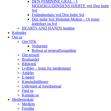
DEN FEMININE GRAL – I
MODERGUDINDENS HJERTE ved Den Indre
Sol
Fuldmånedans ved Den Indre Sol
Den Indre Sol: Holistisk Motion – Qi gong,
åndedræt og lyd
HEARTS AND HANDS healing
Kalender
Om os
Om TFK
Vedtægter
Referat af generalforsamling
Om teosofi
Boghandel
Bibliotek
Lydfiler – login for medlemmer
Artikler
E-bøger
Kunstudstillinger
Udlejning af foredragssal
Find os
Kontakt os
Medlemsskab
Medlem
Frivillig