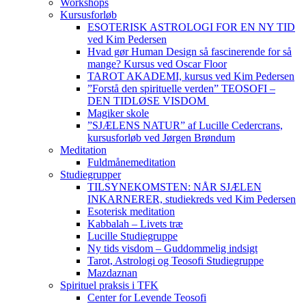
Workshops
Kursusforløb
ESOTERISK ASTROLOGI FOR EN NY TID
ved Kim Pedersen
Hvad gør Human Design så fascinerende for så
mange? Kursus ved Oscar Floor
TAROT AKADEMI, kursus ved Kim Pedersen
”Forstå den spirituelle verden” TEOSOFI –
DEN TIDLØSE VISDOM
Magiker skole
”SJÆLENS NATUR” af Lucille Cedercrans,
kursusforløb ved Jørgen Brøndum
Meditation
Fuldmånemeditation
Studiegrupper
TILSYNEKOMSTEN: NÅR SJÆLEN
INKARNERER, studiekreds ved Kim Pedersen
Esoterisk meditation
Kabbalah – Livets træ
Lucille Studiegruppe
Ny tids visdom – Guddommelig indsigt
Tarot, Astrologi og Teosofi Studiegruppe
Mazdaznan
Spirituel praksis i TFK
Center for Levende Teosofi