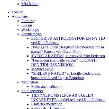
Min Konto
Forside
Aktiviteter
Foredrag
Kursus
Workshops
Kursusforløb
ESOTERISK ASTROLOGI FOR EN NY TID
ved Kim Pedersen
Hvad gør Human Design så fascinerende for så
mange? Kursus ved Oscar Floor
TAROT AKADEMI, kursus ved Kim Pedersen
”Forstå den spirituelle verden” TEOSOFI –
DEN TIDLØSE VISDOM
Magiker skole
”SJÆLENS NATUR” af Lucille Cedercrans,
kursusforløb ved Jørgen Brøndum
Meditation
Fuldmånemeditation
Studiegrupper
TILSYNEKOMSTEN: NÅR SJÆLEN
INKARNERER, studiekreds ved Kim Pedersen
Esoterisk meditation
Kabbalah – Livets træ