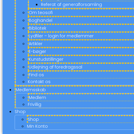
Referat af generalforsamling
Om teosofi
Boghandel
Bibliotek
Lydfiler – login for medlemmer
Artikler
E-bøger
Kunstudstillinger
Udlejning af foredragssal
Find os
Kontakt os
Medlemsskab
Medlem
Frivillig
Shop
Shop
Min Konto