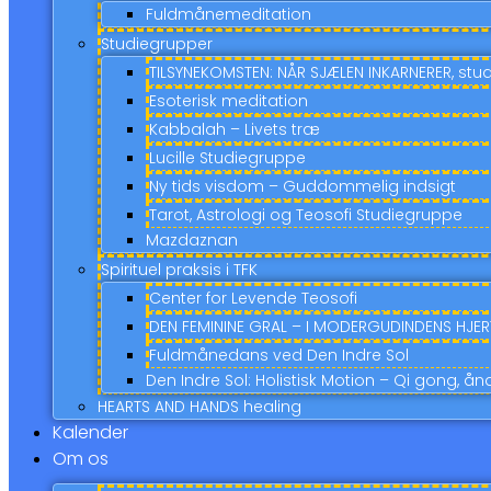
Fuldmånemeditation
Studiegrupper
TILSYNEKOMSTEN: NÅR SJÆLEN INKARNERER, stu
Esoterisk meditation
Kabbalah – Livets træ
Lucille Studiegruppe
Ny tids visdom – Guddommelig indsigt
Tarot, Astrologi og Teosofi Studiegruppe
Mazdaznan
Spirituel praksis i TFK
Center for Levende Teosofi
DEN FEMININE GRAL – I MODERGUDINDENS HJERT
Fuldmånedans ved Den Indre Sol
Den Indre Sol: Holistisk Motion – Qi gong, å
HEARTS AND HANDS healing
Kalender
Om os