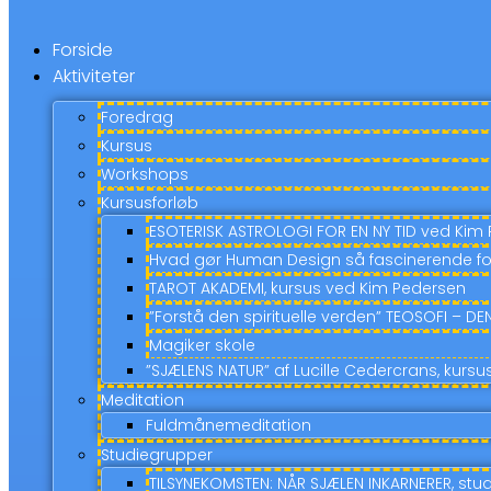
Forside
Aktiviteter
Foredrag
Kursus
Workshops
Kursusforløb
ESOTERISK ASTROLOGI FOR EN NY TID ved Kim
Hvad gør Human Design så fascinerende fo
TAROT AKADEMI, kursus ved Kim Pedersen
”Forstå den spirituelle verden” TEOSOFI – D
Magiker skole
”SJÆLENS NATUR” af Lucille Cedercrans, kur
Meditation
Fuldmånemeditation
Studiegrupper
TILSYNEKOMSTEN: NÅR SJÆLEN INKARNERER, stu