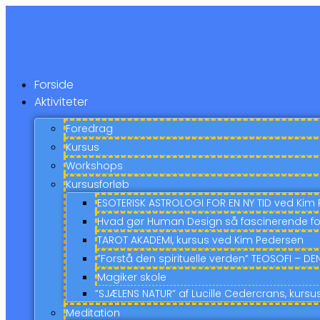
Videre
til
indhold
Forside
Aktiviteter
Foredrag
Kursus
Workshops
Kursusforløb
ESOTERISK ASTROLOGI FOR EN NY TID ved Kim
Hvad gør Human Design så fascinerende fo
TAROT AKADEMI, kursus ved Kim Pedersen
”Forstå den spirituelle verden” TEOSOFI – D
Magiker skole
”SJÆLENS NATUR” af Lucille Cedercrans, kur
Meditation