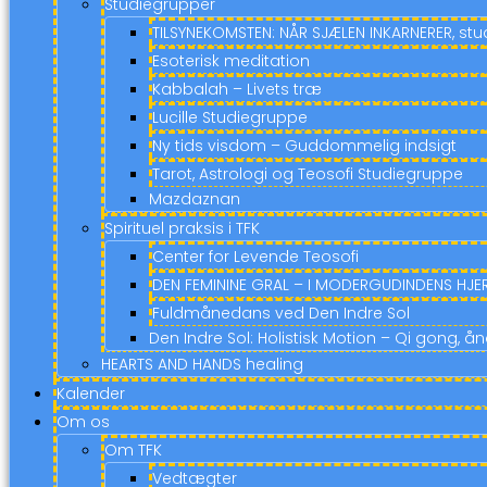
Studiegrupper
TILSYNEKOMSTEN: NÅR SJÆLEN INKARNERER, st
Esoterisk meditation
Kabbalah – Livets træ
Lucille Studiegruppe
Ny tids visdom – Guddommelig indsigt
Tarot, Astrologi og Teosofi Studiegruppe
Mazdaznan
Spirituel praksis i TFK
Center for Levende Teosofi
DEN FEMININE GRAL – I MODERGUDINDENS HJER
Fuldmånedans ved Den Indre Sol
Den Indre Sol: Holistisk Motion – Qi gong, 
HEARTS AND HANDS healing
Kalender
Om os
Om TFK
Vedtægter