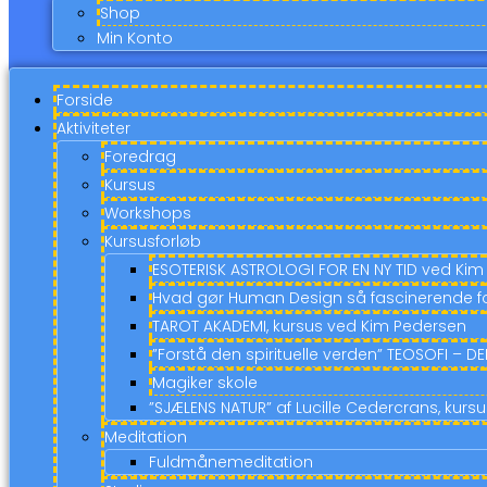
Shop
Min Konto
Forside
Aktiviteter
Foredrag
Kursus
Workshops
Kursusforløb
ESOTERISK ASTROLOGI FOR EN NY TID ved Ki
Hvad gør Human Design så fascinerende f
TAROT AKADEMI, kursus ved Kim Pedersen
”Forstå den spirituelle verden” TEOSOFI – 
Magiker skole
”SJÆLENS NATUR” af Lucille Cedercrans, kur
Meditation
Fuldmånemeditation