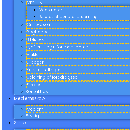
Om TFK
Vedtægter
Referat af generalforsamling
Om teosofi
Boghandel
Bibliotek
Lydfiler – login for medlemmer
Artikler
E-bøger
Kunstudstillinger
Udlejning af foredragssal
Find os
Kontakt os
Medlemsskab
Medlem
Frivillig
Shop