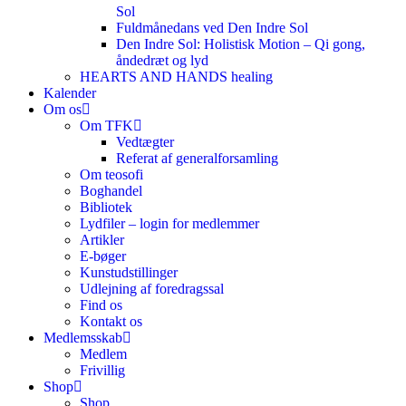
Sol
Fuldmånedans ved Den Indre Sol
Den Indre Sol: Holistisk Motion – Qi gong,
åndedræt og lyd
HEARTS AND HANDS healing
Kalender
Om os
Om TFK
Vedtægter
Referat af generalforsamling
Om teosofi
Boghandel
Bibliotek
Lydfiler – login for medlemmer
Artikler
E-bøger
Kunstudstillinger
Udlejning af foredragssal
Find os
Kontakt os
Medlemsskab
Medlem
Frivillig
Shop
Shop