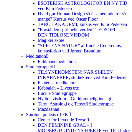
ESOTERISK ASTROLOGI FOR EN NY TID
ved Kim Pedersen
Hvad gør Human Design så fascinerende for så
mange? Kursus ved Oscar Floor
TAROT AKADEMI, kursus ved Kim Pedersen
”Forstå den spirituelle verden” TEOSOFI –
DEN TIDLØSE VISDOM
Magiker skole
”SJÆLENS NATUR” af Lucille Cedercrans,
kursusforløb ved Jørgen Brøndum
Meditation
Fuldmånemeditation
Studiegrupper
TILSYNEKOMSTEN: NÅR SJÆLEN
INKARNERER, studiekreds ved Kim Pedersen
Esoterisk meditation
Kabbalah – Livets træ
Lucille Studiegruppe
Ny tids visdom – Guddommelig indsigt
Tarot, Astrologi og Teosofi Studiegruppe
Mazdaznan
Spirituel praksis i TFK
Center for Levende Teosofi
DEN FEMININE GRAL – I
MODERGUDINDENS HJERTE ved Den Indre