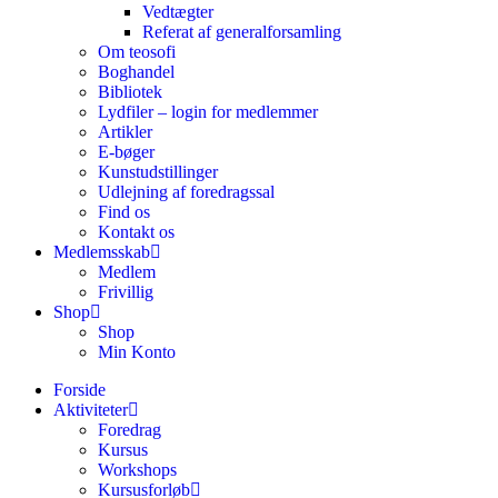
Vedtægter
Referat af generalforsamling
Om teosofi
Boghandel
Bibliotek
Lydfiler – login for medlemmer
Artikler
E-bøger
Kunstudstillinger
Udlejning af foredragssal
Find os
Kontakt os
Medlemsskab
Medlem
Frivillig
Shop
Shop
Min Konto
Forside
Aktiviteter
Foredrag
Kursus
Workshops
Kursusforløb