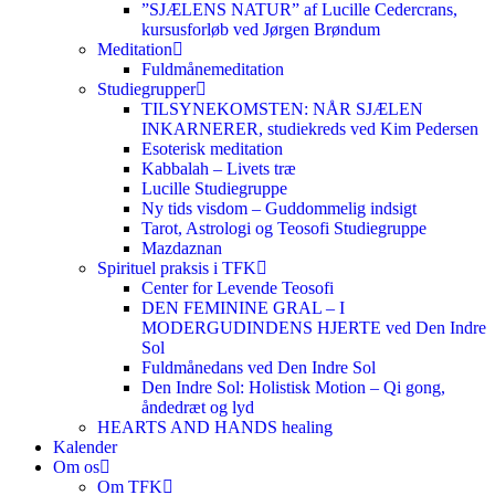
”SJÆLENS NATUR” af Lucille Cedercrans,
kursusforløb ved Jørgen Brøndum
Meditation
Fuldmånemeditation
Studiegrupper
TILSYNEKOMSTEN: NÅR SJÆLEN
INKARNERER, studiekreds ved Kim Pedersen
Esoterisk meditation
Kabbalah – Livets træ
Lucille Studiegruppe
Ny tids visdom – Guddommelig indsigt
Tarot, Astrologi og Teosofi Studiegruppe
Mazdaznan
Spirituel praksis i TFK
Center for Levende Teosofi
DEN FEMININE GRAL – I
MODERGUDINDENS HJERTE ved Den Indre
Sol
Fuldmånedans ved Den Indre Sol
Den Indre Sol: Holistisk Motion – Qi gong,
åndedræt og lyd
HEARTS AND HANDS healing
Kalender
Om os
Om TFK