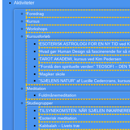
Aktiviteter
Foredrag
Kursus
Workshops
Kursusforløb
ESOTERISK ASTROLOGI FOR EN NY TID ved K
Hvad gør Human Design så fascinerende for så 
TAROT AKADEMI, kursus ved Kim Pedersen
”Forstå den spirituelle verden” TEOSOFI – D
Magiker skole
”SJÆLENS NATUR” af Lucille Cedercrans, kursu
Meditation
Fuldmånemeditation
Studiegrupper
TILSYNEKOMSTEN: NÅR SJÆLEN INKARNERER, s
Esoterisk meditation
Kabbalah – Livets træ