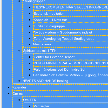
Studiegrupper
TILSYNEKOMSTEN: NÅR SJÆLEN INKARNERER, 
Esoterisk meditation
Kabbalah – Livets træ
Lucille Studiegruppe
Ny tids visdom – Guddommelig indsigt
Tarot, Astrologi og Teosofi Studiegruppe
Mazdaznan
Spirituel praksis i TFK
Center for Levende Teosofi
DEN FEMININE GRAL – I MODERGUDINDENS HJ
Fuldmånedans ved Den Indre Sol
Den Indre Sol: Holistisk Motion – Qi gong, ånded
HEARTS AND HANDS healing
Kalender
Om os
Om TFK
Vedtægter