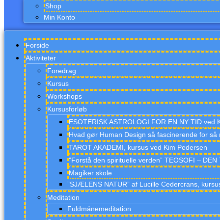
Shop
Min Konto
Forside
Aktiviteter
Foredrag
Kursus
Workshops
Kursusforløb
ESOTERISK ASTROLOGI FOR EN NY TID ved K
Hvad gør Human Design så fascinerende for så
TAROT AKADEMI, kursus ved Kim Pedersen
”Forstå den spirituelle verden” TEOSOFI – D
Magiker skole
”SJÆLENS NATUR” af Lucille Cedercrans, kursu
Meditation
Fuldmånemeditation