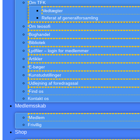
Om TFK
Vedtægter
Referat af generalforsamling
Om teosofi
Boghandel
Bibliotek
Lydfiler – login for medlemmer
Artikler
E-bøger
Kunstudstillinger
Udlejning af foredragssal
Find os
Kontakt os
Medlemsskab
Medlem
Frivillig
Shop