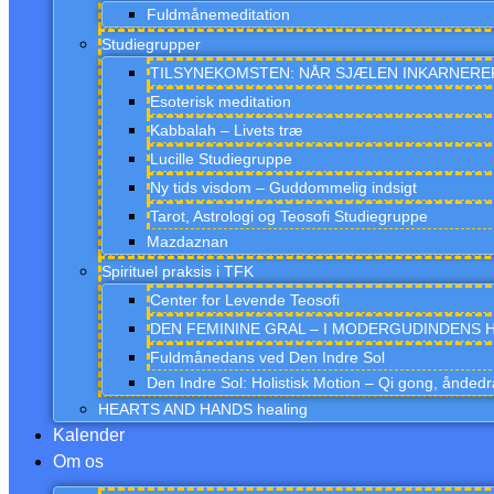
Fuldmånemeditation
Studiegrupper
TILSYNEKOMSTEN: NÅR SJÆLEN INKARNERER, s
Esoterisk meditation
Kabbalah – Livets træ
Lucille Studiegruppe
Ny tids visdom – Guddommelig indsigt
Tarot, Astrologi og Teosofi Studiegruppe
Mazdaznan
Spirituel praksis i TFK
Center for Levende Teosofi
DEN FEMININE GRAL – I MODERGUDINDENS HJ
Fuldmånedans ved Den Indre Sol
Den Indre Sol: Holistisk Motion – Qi gong, åndedr
HEARTS AND HANDS healing
Kalender
Om os