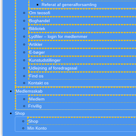
Referat af generalforsamling
Om teosofi
Boghandel
Bibliotek
Lydfiler – login for medlemmer
Artikler
E-bøger
Kunstudstillinger
Udlejning af foredragssal
Find os
Kontakt os
Medlemsskab
Medlem
Frivillig
Shop
Shop
Min Konto