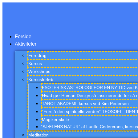
Videre
til
indhold
Forside
Aktiviteter
Foredrag
Kursus
Workshops
Kursusforløb
ESOTERISK ASTROLOGI FOR EN NY TID ved K
Hvad gør Human Design så fascinerende for så 
TAROT AKADEMI, kursus ved Kim Pedersen
”Forstå den spirituelle verden” TEOSOFI – D
Magiker skole
”SJÆLENS NATUR” af Lucille Cedercrans, kursu
Meditation