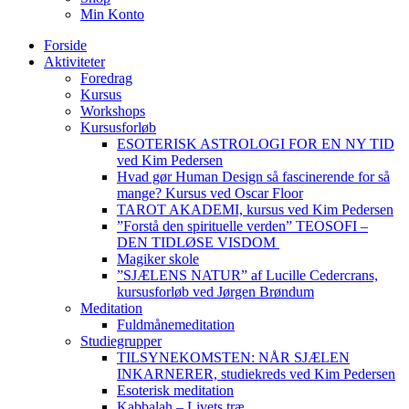
Min Konto
Forside
Aktiviteter
Foredrag
Kursus
Workshops
Kursusforløb
ESOTERISK ASTROLOGI FOR EN NY TID
ved Kim Pedersen
Hvad gør Human Design så fascinerende for så
mange? Kursus ved Oscar Floor
TAROT AKADEMI, kursus ved Kim Pedersen
”Forstå den spirituelle verden” TEOSOFI –
DEN TIDLØSE VISDOM
Magiker skole
”SJÆLENS NATUR” af Lucille Cedercrans,
kursusforløb ved Jørgen Brøndum
Meditation
Fuldmånemeditation
Studiegrupper
TILSYNEKOMSTEN: NÅR SJÆLEN
INKARNERER, studiekreds ved Kim Pedersen
Esoterisk meditation
Kabbalah – Livets træ