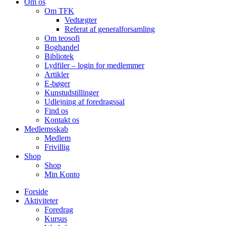
Om os
Om TFK
Vedtægter
Referat af generalforsamling
Om teosofi
Boghandel
Bibliotek
Lydfiler – login for medlemmer
Artikler
E-bøger
Kunstudstillinger
Udlejning af foredragssal
Find os
Kontakt os
Medlemsskab
Medlem
Frivillig
Shop
Shop
Min Konto
Forside
Aktiviteter
Foredrag
Kursus