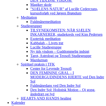
DEN TIDLØSE VISDOM
Magiker skole
”SJÆLENS NATUR” af Lucille Cedercrans,
kursusforløb ved Jørgen Brøndum
Meditation
Fuldmånemeditation
Studiegrupper
TILSYNEKOMSTEN: NÅR SJÆLEN
INKARNERER, studiekreds ved Kim Pedersen
Esoterisk meditation
Kabbalah – Livets træ
Lucille Studiegruppe
Ny tids visdom – Guddommelig indsigt
Tarot, Astrologi og Teosofi Studiegruppe
Mazdaznan
Spirituel praksis i TFK
Center for Levende Teosofi
DEN FEMININE GRAL – I
MODERGUDINDENS HJERTE ved Den Indre
Sol
Fuldmånedans ved Den Indre Sol
Den Indre Sol: Holistisk Motion – Qi gong,
åndedræt og lyd
HEARTS AND HANDS healing
Kalender