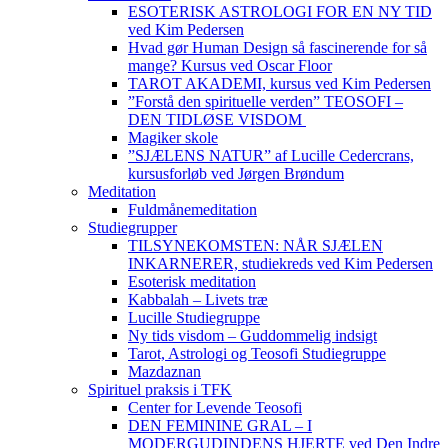
ESOTERISK ASTROLOGI FOR EN NY TID
ved Kim Pedersen
Hvad gør Human Design så fascinerende for så
mange? Kursus ved Oscar Floor
TAROT AKADEMI, kursus ved Kim Pedersen
”Forstå den spirituelle verden” TEOSOFI –
DEN TIDLØSE VISDOM
Magiker skole
”SJÆLENS NATUR” af Lucille Cedercrans,
kursusforløb ved Jørgen Brøndum
Meditation
Fuldmånemeditation
Studiegrupper
TILSYNEKOMSTEN: NÅR SJÆLEN
INKARNERER, studiekreds ved Kim Pedersen
Esoterisk meditation
Kabbalah – Livets træ
Lucille Studiegruppe
Ny tids visdom – Guddommelig indsigt
Tarot, Astrologi og Teosofi Studiegruppe
Mazdaznan
Spirituel praksis i TFK
Center for Levende Teosofi
DEN FEMININE GRAL – I
MODERGUDINDENS HJERTE ved Den Indre