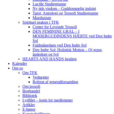
Lucille Studiegruppe
Ny tids visdom – Guddommelig indsigt
Tarot, Astrologi og Teosofi Studiegruppe
Mazdaznan
Spirituel praksis i TFK
Center for Levende Teosofi
DEN FEMININE GRAL – I
MODERGUDINDENS HJERTE ved Den Indre
Sol
Fuldmånedans ved Den Indre Sol
Den Indre Sol: Holistisk Motion – Qi gong,
åndedræt og lyd
HEARTS AND HANDS healing
Kalender
Om os
Om TFK
Vedtægter
Referat af generalforsamling
Om teosofi
Boghandel
Bibliotek
Lydfiler – login for medlemmer
Artikler
E-bøger
Kunstudstillinger