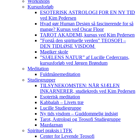
Workshops
Kursusforløb
ESOTERISK ASTROLOGI FOR EN NY TID
ved Kim Pedersen
Hvad gør Human Design så fascinerende for så
mange? Kursus ved Oscar Floor
TAROT AKADEMI, kursus ved Kim Pedersen
”Forstå den spirituelle verden” TEOSOFI –
DEN TIDLØSE VISDOM
Magiker skole
”SJÆLENS NATUR” af Lucille Cedercrans,
kursusforløb ved Jørgen Brøndum
Meditation
Fuldmånemeditation
Studiegrupper
TILSYNEKOMSTEN: NÅR SJÆLEN
INKARNERER, studiekreds ved Kim Pedersen
Esoterisk meditation
Kabbalah – Livets træ
Lucille Studiegruppe
Ny tids visdom – Guddommelig indsigt
Tarot, Astrologi og Teosofi Studiegruppe
Mazdaznan
Spirituel praksis i TFK
Center for Levende Teosofi