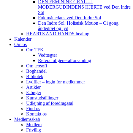
DEN FEMININE GRAL – I
MODERGUDINDENS HJERTE ved Den Indre
Sol
Fuldmånedans ved Den Indre Sol
Den Indre Sol: Holistisk Motion – Qi gong,
åndedræt og lyd
HEARTS AND HANDS healing
Kalender
Om os
Om TFK
Vedtægter
Referat af generalforsamling
Om teosofi
Boghandel
Bibliotek
Lydfiler – login for medlemmer
Artikler
E-bøger
Kunstudstillinger
Udlejning af foredragssal
Find os
Kontakt os
Medlemsskab
Medlem
Frivillig