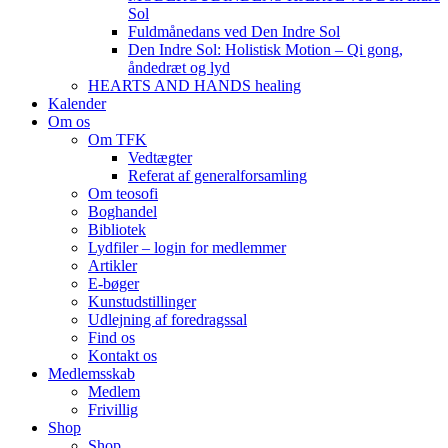
Sol
Fuldmånedans ved Den Indre Sol
Den Indre Sol: Holistisk Motion – Qi gong,
åndedræt og lyd
HEARTS AND HANDS healing
Kalender
Om os
Om TFK
Vedtægter
Referat af generalforsamling
Om teosofi
Boghandel
Bibliotek
Lydfiler – login for medlemmer
Artikler
E-bøger
Kunstudstillinger
Udlejning af foredragssal
Find os
Kontakt os
Medlemsskab
Medlem
Frivillig
Shop
Shop