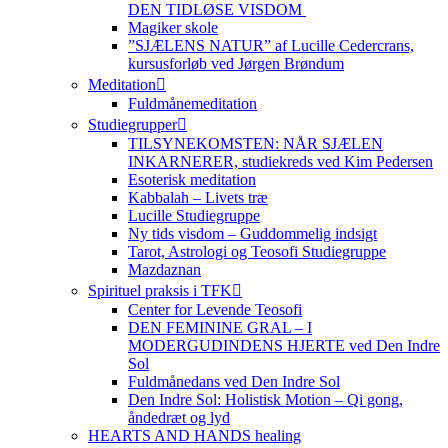
DEN TIDLØSE VISDOM
Magiker skole
”SJÆLENS NATUR” af Lucille Cedercrans,
kursusforløb ved Jørgen Brøndum
Meditation
Fuldmånemeditation
Studiegrupper
TILSYNEKOMSTEN: NÅR SJÆLEN
INKARNERER, studiekreds ved Kim Pedersen
Esoterisk meditation
Kabbalah – Livets træ
Lucille Studiegruppe
Ny tids visdom – Guddommelig indsigt
Tarot, Astrologi og Teosofi Studiegruppe
Mazdaznan
Spirituel praksis i TFK
Center for Levende Teosofi
DEN FEMININE GRAL – I
MODERGUDINDENS HJERTE ved Den Indre
Sol
Fuldmånedans ved Den Indre Sol
Den Indre Sol: Holistisk Motion – Qi gong,
åndedræt og lyd
HEARTS AND HANDS healing