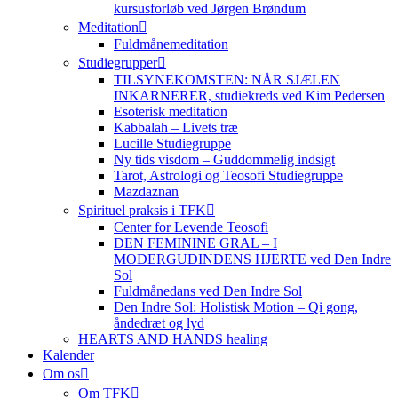
kursusforløb ved Jørgen Brøndum
Meditation
Fuldmånemeditation
Studiegrupper
TILSYNEKOMSTEN: NÅR SJÆLEN
INKARNERER, studiekreds ved Kim Pedersen
Esoterisk meditation
Kabbalah – Livets træ
Lucille Studiegruppe
Ny tids visdom – Guddommelig indsigt
Tarot, Astrologi og Teosofi Studiegruppe
Mazdaznan
Spirituel praksis i TFK
Center for Levende Teosofi
DEN FEMININE GRAL – I
MODERGUDINDENS HJERTE ved Den Indre
Sol
Fuldmånedans ved Den Indre Sol
Den Indre Sol: Holistisk Motion – Qi gong,
åndedræt og lyd
HEARTS AND HANDS healing
Kalender
Om os
Om TFK