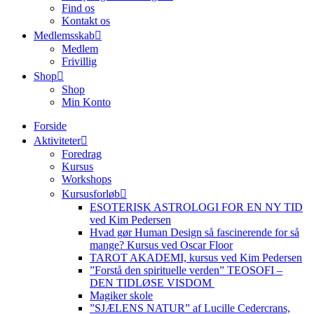
Find os
Kontakt os
Medlemsskab
Medlem
Frivillig
Shop
Shop
Min Konto
Forside
Aktiviteter
Foredrag
Kursus
Workshops
Kursusforløb
ESOTERISK ASTROLOGI FOR EN NY TID
ved Kim Pedersen
Hvad gør Human Design så fascinerende for så
mange? Kursus ved Oscar Floor
TAROT AKADEMI, kursus ved Kim Pedersen
”Forstå den spirituelle verden” TEOSOFI –
DEN TIDLØSE VISDOM
Magiker skole
”SJÆLENS NATUR” af Lucille Cedercrans,