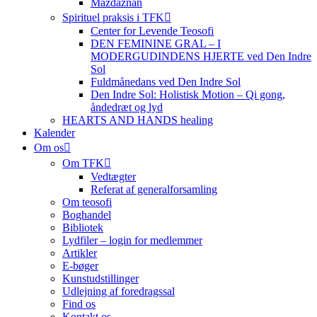
Mazdaznan
Spirituel praksis i TFK
Center for Levende Teosofi
DEN FEMININE GRAL – I
MODERGUDINDENS HJERTE ved Den Indre
Sol
Fuldmånedans ved Den Indre Sol
Den Indre Sol: Holistisk Motion – Qi gong,
åndedræt og lyd
HEARTS AND HANDS healing
Kalender
Om os
Om TFK
Vedtægter
Referat af generalforsamling
Om teosofi
Boghandel
Bibliotek
Lydfiler – login for medlemmer
Artikler
E-bøger
Kunstudstillinger
Udlejning af foredragssal
Find os
Kontakt os