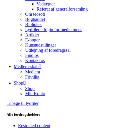
Vedtægter
Referat af generalforsamling
Om teosofi
Boghandel
Bibliotek
Lydfiler – login for medlemmer
Artikler
E-bøger
Kunstudstillinger
Udlejning af foredragssal
Find os
Kontakt os
Medlemsskab
Medlem
Frivillig
Shop
Shop
Min Konto
Tilbage til lydfiler
Alle fordragsholdere
Restricted content