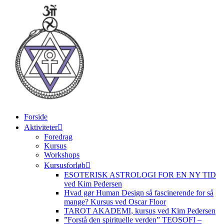
Videre
til
indhold
Forside
Aktiviteter
Foredrag
Kursus
Workshops
Kursusforløb
ESOTERISK ASTROLOGI FOR EN NY TID
ved Kim Pedersen
Hvad gør Human Design så fascinerende for så
mange? Kursus ved Oscar Floor
TAROT AKADEMI, kursus ved Kim Pedersen
”Forstå den spirituelle verden” TEOSOFI –