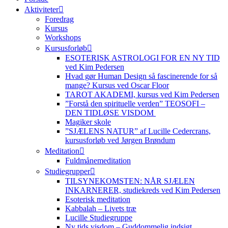
Aktiviteter
Foredrag
Kursus
Workshops
Kursusforløb
ESOTERISK ASTROLOGI FOR EN NY TID
ved Kim Pedersen
Hvad gør Human Design så fascinerende for så
mange? Kursus ved Oscar Floor
TAROT AKADEMI, kursus ved Kim Pedersen
”Forstå den spirituelle verden” TEOSOFI –
DEN TIDLØSE VISDOM
Magiker skole
”SJÆLENS NATUR” af Lucille Cedercrans,
kursusforløb ved Jørgen Brøndum
Meditation
Fuldmånemeditation
Studiegrupper
TILSYNEKOMSTEN: NÅR SJÆLEN
INKARNERER, studiekreds ved Kim Pedersen
Esoterisk meditation
Kabbalah – Livets træ
Lucille Studiegruppe
Ny tids visdom – Guddommelig indsigt