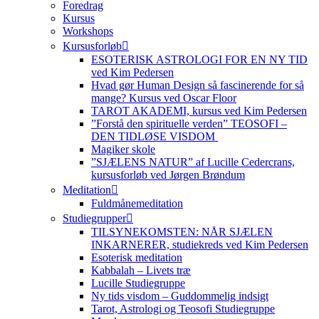
Foredrag
Kursus
Workshops
Kursusforløb
ESOTERISK ASTROLOGI FOR EN NY TID
ved Kim Pedersen
Hvad gør Human Design så fascinerende for så
mange? Kursus ved Oscar Floor
TAROT AKADEMI, kursus ved Kim Pedersen
”Forstå den spirituelle verden” TEOSOFI –
DEN TIDLØSE VISDOM
Magiker skole
”SJÆLENS NATUR” af Lucille Cedercrans,
kursusforløb ved Jørgen Brøndum
Meditation
Fuldmånemeditation
Studiegrupper
TILSYNEKOMSTEN: NÅR SJÆLEN
INKARNERER, studiekreds ved Kim Pedersen
Esoterisk meditation
Kabbalah – Livets træ
Lucille Studiegruppe
Ny tids visdom – Guddommelig indsigt
Tarot, Astrologi og Teosofi Studiegruppe