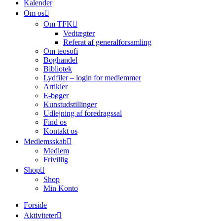
Kalender
Om os
Om TFK
Vedtægter
Referat af generalforsamling
Om teosofi
Boghandel
Bibliotek
Lydfiler – login for medlemmer
Artikler
E-bøger
Kunstudstillinger
Udlejning af foredragssal
Find os
Kontakt os
Medlemsskab
Medlem
Frivillig
Shop
Shop
Min Konto
Forside
Aktiviteter