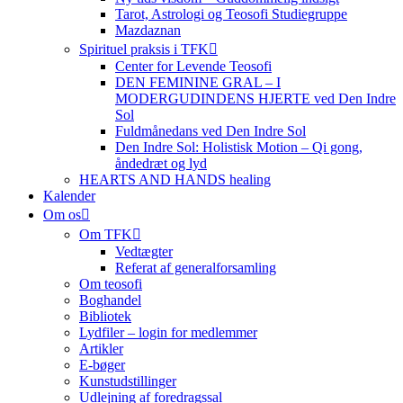
Tarot, Astrologi og Teosofi Studiegruppe
Mazdaznan
Spirituel praksis i TFK
Center for Levende Teosofi
DEN FEMININE GRAL – I
MODERGUDINDENS HJERTE ved Den Indre
Sol
Fuldmånedans ved Den Indre Sol
Den Indre Sol: Holistisk Motion – Qi gong,
åndedræt og lyd
HEARTS AND HANDS healing
Kalender
Om os
Om TFK
Vedtægter
Referat af generalforsamling
Om teosofi
Boghandel
Bibliotek
Lydfiler – login for medlemmer
Artikler
E-bøger
Kunstudstillinger
Udlejning af foredragssal