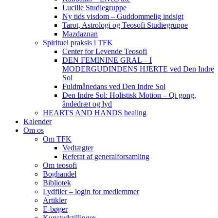
Lucille Studiegruppe
Ny tids visdom – Guddommelig indsigt
Tarot, Astrologi og Teosofi Studiegruppe
Mazdaznan
Spirituel praksis i TFK
Center for Levende Teosofi
DEN FEMININE GRAL – I
MODERGUDINDENS HJERTE ved Den Indre
Sol
Fuldmånedans ved Den Indre Sol
Den Indre Sol: Holistisk Motion – Qi gong,
åndedræt og lyd
HEARTS AND HANDS healing
Kalender
Om os
Om TFK
Vedtægter
Referat af generalforsamling
Om teosofi
Boghandel
Bibliotek
Lydfiler – login for medlemmer
Artikler
E-bøger
Kunstudstillinger