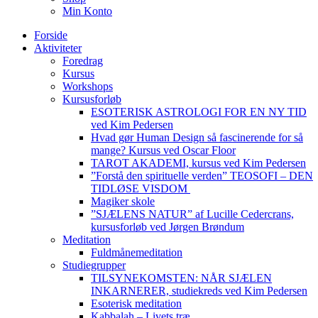
Min Konto
Forside
Aktiviteter
Foredrag
Kursus
Workshops
Kursusforløb
ESOTERISK ASTROLOGI FOR EN NY TID
ved Kim Pedersen
Hvad gør Human Design så fascinerende for så
mange? Kursus ved Oscar Floor
TAROT AKADEMI, kursus ved Kim Pedersen
”Forstå den spirituelle verden” TEOSOFI – DEN
TIDLØSE VISDOM
Magiker skole
”SJÆLENS NATUR” af Lucille Cedercrans,
kursusforløb ved Jørgen Brøndum
Meditation
Fuldmånemeditation
Studiegrupper
TILSYNEKOMSTEN: NÅR SJÆLEN
INKARNERER, studiekreds ved Kim Pedersen
Esoterisk meditation
Kabbalah – Livets træ