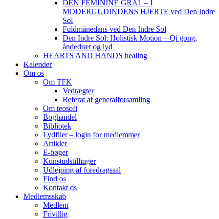
DEN FEMININE GRAL – I
MODERGUDINDENS HJERTE ved Den Indre
Sol
Fuldmånedans ved Den Indre Sol
Den Indre Sol: Holistisk Motion – Qi gong,
åndedræt og lyd
HEARTS AND HANDS healing
Kalender
Om os
Om TFK
Vedtægter
Referat af generalforsamling
Om teosofi
Boghandel
Bibliotek
Lydfiler – login for medlemmer
Artikler
E-bøger
Kunstudstillinger
Udlejning af foredragssal
Find os
Kontakt os
Medlemsskab
Medlem
Frivillig