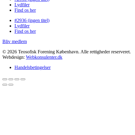
Lydfiler
Find os her
#2936 (ingen titel)
Lydfiler
Find os her
Bliv medlem
© 2026 Teosofisk Forening København. Alle rettigheder reserveret.
Webdesign:
Webkonsulenter.dk
Handelsbetingelser