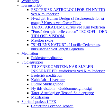
Workshops
Kursusforløb
ESOTERISK ASTROLOGI FOR EN NY TID
ved Kim Pedersen
Hvad gør Human Design så fascinerende for så
mange? Kursus ved Oscar Floor
TAROT AKADEMI, kursus ved Kim Pedersen
”Forstå den spirituelle verden” TEOSOFI – DEN
TIDLØSE VISDOM
Magiker skole
”SJÆLENS NATUR” af Lucille Cedercrans,
kursusforløb ved Jørgen Brøndum
Meditation
Fuldmånemeditation
Studiegrupper
TILSYNEKOMSTEN: NÅR SJÆLEN
INKARNERER, studiekreds ved Kim Pedersen
Esoterisk meditation
Kabbalah – Livets træ
Lucille Studiegruppe
Ny tids visdom – Guddommelig indsigt
Tarot, Astrologi og Teosofi Studiegruppe
Mazdaznan
Spirituel praksis i TFK
Center for Levende Teosofi