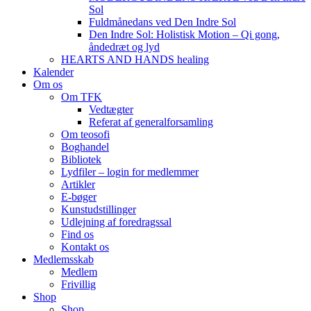
Sol
Fuldmånedans ved Den Indre Sol
Den Indre Sol: Holistisk Motion – Qi gong,
åndedræt og lyd
HEARTS AND HANDS healing
Kalender
Om os
Om TFK
Vedtægter
Referat af generalforsamling
Om teosofi
Boghandel
Bibliotek
Lydfiler – login for medlemmer
Artikler
E-bøger
Kunstudstillinger
Udlejning af foredragssal
Find os
Kontakt os
Medlemsskab
Medlem
Frivillig
Shop
Shop