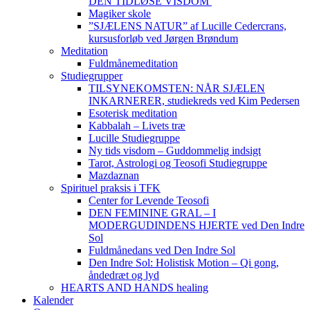
DEN TIDLØSE VISDOM
Magiker skole
”SJÆLENS NATUR” af Lucille Cedercrans,
kursusforløb ved Jørgen Brøndum
Meditation
Fuldmånemeditation
Studiegrupper
TILSYNEKOMSTEN: NÅR SJÆLEN
INKARNERER, studiekreds ved Kim Pedersen
Esoterisk meditation
Kabbalah – Livets træ
Lucille Studiegruppe
Ny tids visdom – Guddommelig indsigt
Tarot, Astrologi og Teosofi Studiegruppe
Mazdaznan
Spirituel praksis i TFK
Center for Levende Teosofi
DEN FEMININE GRAL – I
MODERGUDINDENS HJERTE ved Den Indre
Sol
Fuldmånedans ved Den Indre Sol
Den Indre Sol: Holistisk Motion – Qi gong,
åndedræt og lyd
HEARTS AND HANDS healing
Kalender