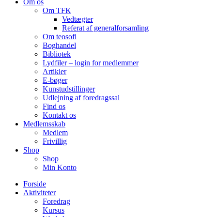
Om os
Om TFK
Vedtægter
Referat af generalforsamling
Om teosofi
Boghandel
Bibliotek
Lydfiler – login for medlemmer
Artikler
E-bøger
Kunstudstillinger
Udlejning af foredragssal
Find os
Kontakt os
Medlemsskab
Medlem
Frivillig
Shop
Shop
Min Konto
Forside
Aktiviteter
Foredrag
Kursus