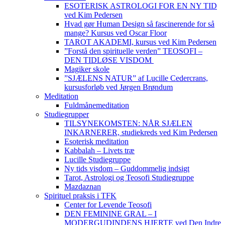
ESOTERISK ASTROLOGI FOR EN NY TID
ved Kim Pedersen
Hvad gør Human Design så fascinerende for så
mange? Kursus ved Oscar Floor
TAROT AKADEMI, kursus ved Kim Pedersen
”Forstå den spirituelle verden” TEOSOFI –
DEN TIDLØSE VISDOM
Magiker skole
”SJÆLENS NATUR” af Lucille Cedercrans,
kursusforløb ved Jørgen Brøndum
Meditation
Fuldmånemeditation
Studiegrupper
TILSYNEKOMSTEN: NÅR SJÆLEN
INKARNERER, studiekreds ved Kim Pedersen
Esoterisk meditation
Kabbalah – Livets træ
Lucille Studiegruppe
Ny tids visdom – Guddommelig indsigt
Tarot, Astrologi og Teosofi Studiegruppe
Mazdaznan
Spirituel praksis i TFK
Center for Levende Teosofi
DEN FEMININE GRAL – I
MODERGUDINDENS HJERTE ved Den Indre