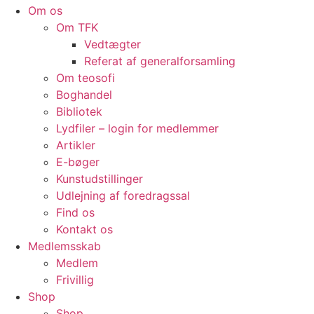
Om os
Om TFK
Vedtægter
Referat af generalforsamling
Om teosofi
Boghandel
Bibliotek
Lydfiler – login for medlemmer
Artikler
E-bøger
Kunstudstillinger
Udlejning af foredragssal
Find os
Kontakt os
Medlemsskab
Medlem
Frivillig
Shop
Shop