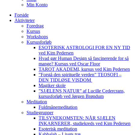
Min Konto
Forside
Aktiviteter
Foredrag
Kursus
Workshops
Kursusforløb
ESOTERISK ASTROLOGI FOR EN NY TID
ved Kim Pedersen
Hvad gør Human Design så fascinerende for så
mange? Kursus ved Oscar Floor
TAROT AKADEMI, kursus ved Kim Pedersen
”Forstå den spirituelle verden” TEOSOFI –
DEN TIDLØSE VISDOM
Magiker skole
”SJÆLENS NATUR” af Lucille Cedercrans,
kursusforløb ved Jørgen Brøndum
Meditation
Fuldmånemeditation
Studiegrupper
TILSYNEKOMSTEN: NÅR SJÆLEN
INKARNERER, studiekreds ved Kim Pedersen
Esoterisk meditation
Kabbalah – Livets træ