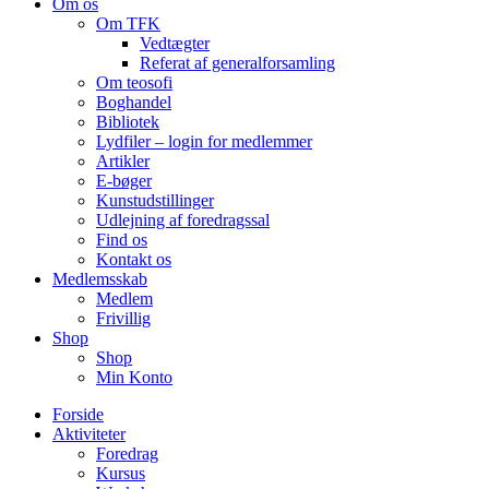
Om os
Om TFK
Vedtægter
Referat af generalforsamling
Om teosofi
Boghandel
Bibliotek
Lydfiler – login for medlemmer
Artikler
E-bøger
Kunstudstillinger
Udlejning af foredragssal
Find os
Kontakt os
Medlemsskab
Medlem
Frivillig
Shop
Shop
Min Konto
Forside
Aktiviteter
Foredrag
Kursus