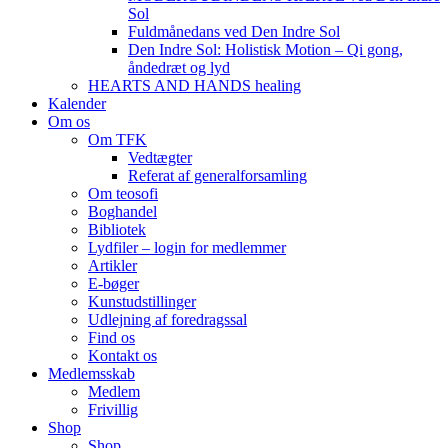
Sol
Fuldmånedans ved Den Indre Sol
Den Indre Sol: Holistisk Motion – Qi gong,
åndedræt og lyd
HEARTS AND HANDS healing
Kalender
Om os
Om TFK
Vedtægter
Referat af generalforsamling
Om teosofi
Boghandel
Bibliotek
Lydfiler – login for medlemmer
Artikler
E-bøger
Kunstudstillinger
Udlejning af foredragssal
Find os
Kontakt os
Medlemsskab
Medlem
Frivillig
Shop
Shop