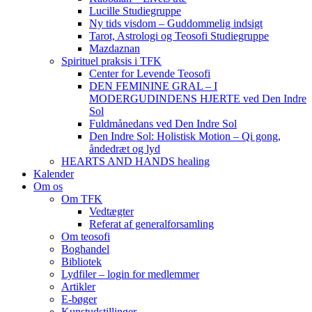
Lucille Studiegruppe
Ny tids visdom – Guddommelig indsigt
Tarot, Astrologi og Teosofi Studiegruppe
Mazdaznan
Spirituel praksis i TFK
Center for Levende Teosofi
DEN FEMININE GRAL – I
MODERGUDINDENS HJERTE ved Den Indre
Sol
Fuldmånedans ved Den Indre Sol
Den Indre Sol: Holistisk Motion – Qi gong,
åndedræt og lyd
HEARTS AND HANDS healing
Kalender
Om os
Om TFK
Vedtægter
Referat af generalforsamling
Om teosofi
Boghandel
Bibliotek
Lydfiler – login for medlemmer
Artikler
E-bøger
Kunstudstillinger