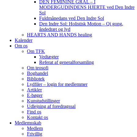
DEN FEMININE GRAL – I
MODERGUDINDENS HJERTE ved Den Indre
Sol
Fuldmånedans ved Den Indre Sol
Den Indre Sol: Holistisk Motion – Qi gong,
åndedræt og lyd
HEARTS AND HANDS healing
Kalender
Om os
Om TFK
Vedtægter
Referat af generalforsamling
Om teosofi
Boghandel
Bibliotek
Lydfiler – login for medlemmer
Artikler
E-bøger
Kunstudstillinger
Udlejning af foredragssal
Find os
Kontakt os
Medlemsskab
Medlem
Frivillig