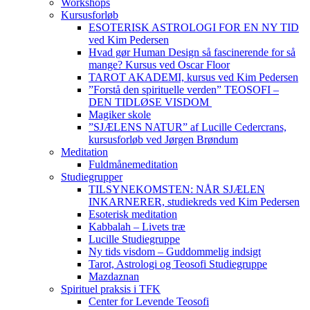
Workshops
Kursusforløb
ESOTERISK ASTROLOGI FOR EN NY TID
ved Kim Pedersen
Hvad gør Human Design så fascinerende for så
mange? Kursus ved Oscar Floor
TAROT AKADEMI, kursus ved Kim Pedersen
”Forstå den spirituelle verden” TEOSOFI –
DEN TIDLØSE VISDOM
Magiker skole
”SJÆLENS NATUR” af Lucille Cedercrans,
kursusforløb ved Jørgen Brøndum
Meditation
Fuldmånemeditation
Studiegrupper
TILSYNEKOMSTEN: NÅR SJÆLEN
INKARNERER, studiekreds ved Kim Pedersen
Esoterisk meditation
Kabbalah – Livets træ
Lucille Studiegruppe
Ny tids visdom – Guddommelig indsigt
Tarot, Astrologi og Teosofi Studiegruppe
Mazdaznan
Spirituel praksis i TFK
Center for Levende Teosofi