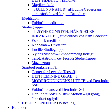
DEN TIDLØSE VISDOM
Magiker skole
”SJÆLENS NATUR” af Lucille Cedercrans,
kursusforløb ved Jørgen Brøndum
Meditation
Fuldmånemeditation
Studiegrupper
TILSYNEKOMSTEN: NÅR SJÆLEN
INKARNERER, studiekreds ved Kim Pedersen
Esoterisk meditation
Kabbalah – Livets træ
Lucille Studiegruppe
Ny tids visdom – Guddommelig indsigt
Tarot, Astrologi og Teosofi Studiegruppe
Mazdaznan
Spirituel praksis i TFK
Center for Levende Teosofi
DEN FEMININE GRAL – I
MODERGUDINDENS HJERTE ved Den Indre
Sol
Fuldmånedans ved Den Indre Sol
Den Indre Sol: Holistisk Motion – Qi gong,
åndedræt og lyd
HEARTS AND HANDS healing
Kalender