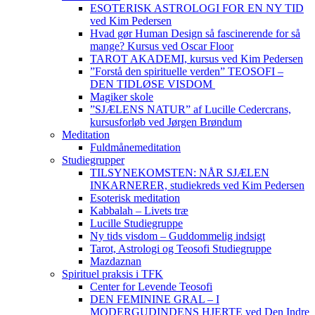
ESOTERISK ASTROLOGI FOR EN NY TID
ved Kim Pedersen
Hvad gør Human Design så fascinerende for så
mange? Kursus ved Oscar Floor
TAROT AKADEMI, kursus ved Kim Pedersen
”Forstå den spirituelle verden” TEOSOFI –
DEN TIDLØSE VISDOM
Magiker skole
”SJÆLENS NATUR” af Lucille Cedercrans,
kursusforløb ved Jørgen Brøndum
Meditation
Fuldmånemeditation
Studiegrupper
TILSYNEKOMSTEN: NÅR SJÆLEN
INKARNERER, studiekreds ved Kim Pedersen
Esoterisk meditation
Kabbalah – Livets træ
Lucille Studiegruppe
Ny tids visdom – Guddommelig indsigt
Tarot, Astrologi og Teosofi Studiegruppe
Mazdaznan
Spirituel praksis i TFK
Center for Levende Teosofi
DEN FEMININE GRAL – I
MODERGUDINDENS HJERTE ved Den Indre