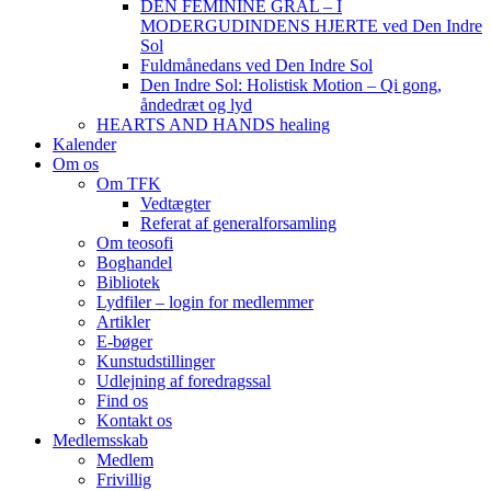
DEN FEMININE GRAL – I
MODERGUDINDENS HJERTE ved Den Indre
Sol
Fuldmånedans ved Den Indre Sol
Den Indre Sol: Holistisk Motion – Qi gong,
åndedræt og lyd
HEARTS AND HANDS healing
Kalender
Om os
Om TFK
Vedtægter
Referat af generalforsamling
Om teosofi
Boghandel
Bibliotek
Lydfiler – login for medlemmer
Artikler
E-bøger
Kunstudstillinger
Udlejning af foredragssal
Find os
Kontakt os
Medlemsskab
Medlem
Frivillig