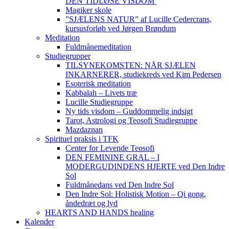
DEN TIDLØSE VISDOM
Magiker skole
”SJÆLENS NATUR” af Lucille Cedercrans,
kursusforløb ved Jørgen Brøndum
Meditation
Fuldmånemeditation
Studiegrupper
TILSYNEKOMSTEN: NÅR SJÆLEN
INKARNERER, studiekreds ved Kim Pedersen
Esoterisk meditation
Kabbalah – Livets træ
Lucille Studiegruppe
Ny tids visdom – Guddommelig indsigt
Tarot, Astrologi og Teosofi Studiegruppe
Mazdaznan
Spirituel praksis i TFK
Center for Levende Teosofi
DEN FEMININE GRAL – I
MODERGUDINDENS HJERTE ved Den Indre
Sol
Fuldmånedans ved Den Indre Sol
Den Indre Sol: Holistisk Motion – Qi gong,
åndedræt og lyd
HEARTS AND HANDS healing
Kalender