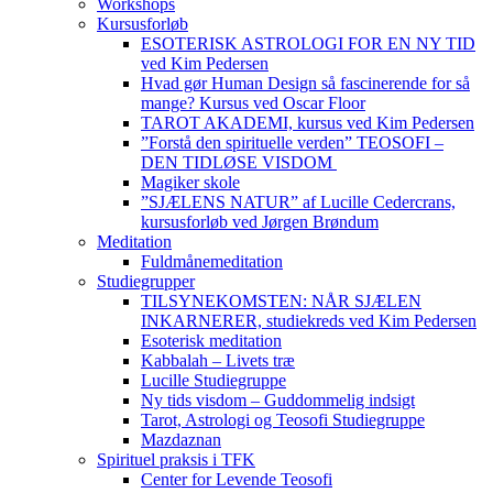
Workshops
Kursusforløb
ESOTERISK ASTROLOGI FOR EN NY TID
ved Kim Pedersen
Hvad gør Human Design så fascinerende for så
mange? Kursus ved Oscar Floor
TAROT AKADEMI, kursus ved Kim Pedersen
”Forstå den spirituelle verden” TEOSOFI –
DEN TIDLØSE VISDOM
Magiker skole
”SJÆLENS NATUR” af Lucille Cedercrans,
kursusforløb ved Jørgen Brøndum
Meditation
Fuldmånemeditation
Studiegrupper
TILSYNEKOMSTEN: NÅR SJÆLEN
INKARNERER, studiekreds ved Kim Pedersen
Esoterisk meditation
Kabbalah – Livets træ
Lucille Studiegruppe
Ny tids visdom – Guddommelig indsigt
Tarot, Astrologi og Teosofi Studiegruppe
Mazdaznan
Spirituel praksis i TFK
Center for Levende Teosofi