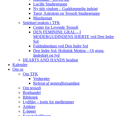
Lucille Studiegruppe
Ny tids visdom – Guddommelig indsigt
Tarot, Astrologi og Teosofi Studiegruppe
Mazdaznan
Spirituel praksis i TFK
Center for Levende Teosofi
DEN FEMININE GRAL – I
MODERGUDINDENS HJERTE ved Den Indre
Sol
Fuldmånedans ved Den Indre Sol
Den Indre Sol: Holistisk Motion – Qi gong,
åndedræt og lyd
HEARTS AND HANDS healing
Kalender
Om os
Om TFK
Vedtægter
Referat af generalforsamling
Om teosofi
Boghandel
Bibliotek
Lydfiler – login for medlemmer
Artikler
E-bøger
Kunstudstillinger