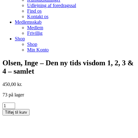
Udlejning af foredragssal
Find os
Kontakt os
Medlemsskab
Medlem
Frivillig
Shop
Shop
Min Konto
Olsen, Inge – Den ny tids visdom 1, 2, 3 &
4 – samlet
450,00
kr.
73 på lager
Olsen,
Inge
Tilføj til kurv
-
Den
ny
tids