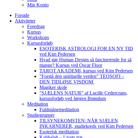
Min Konto
Forside
Aktiviteter
Foredrag
Kursus
Workshops
Kursusforløb
ESOTERISK ASTROLOGI FOR EN NY TID
ved Kim Pedersen
Hvad gør Human Design så fascinerende for så
mange? Kursus ved Oscar Floor
TAROT AKADEMI, kursus ved Kim Pedersen
”Forstå den spirituelle verden” TEOSOFI –
DEN TIDLØSE VISDOM
Magiker skole
”SJÆLENS NATUR” af Lucille Cedercrans,
kursusforløb ved Jørgen Brøndum
Meditation
Fuldmånemeditation
Studiegrupper
TILSYNEKOMSTEN: NÅR SJÆLEN
INKARNERER, studiekreds ved Kim Pedersen
Esoterisk meditation
Kabbalah – Livets træ