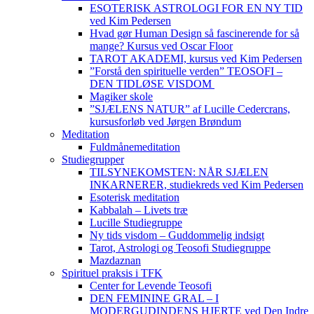
ESOTERISK ASTROLOGI FOR EN NY TID
ved Kim Pedersen
Hvad gør Human Design så fascinerende for så
mange? Kursus ved Oscar Floor
TAROT AKADEMI, kursus ved Kim Pedersen
”Forstå den spirituelle verden” TEOSOFI –
DEN TIDLØSE VISDOM
Magiker skole
”SJÆLENS NATUR” af Lucille Cedercrans,
kursusforløb ved Jørgen Brøndum
Meditation
Fuldmånemeditation
Studiegrupper
TILSYNEKOMSTEN: NÅR SJÆLEN
INKARNERER, studiekreds ved Kim Pedersen
Esoterisk meditation
Kabbalah – Livets træ
Lucille Studiegruppe
Ny tids visdom – Guddommelig indsigt
Tarot, Astrologi og Teosofi Studiegruppe
Mazdaznan
Spirituel praksis i TFK
Center for Levende Teosofi
DEN FEMININE GRAL – I
MODERGUDINDENS HJERTE ved Den Indre