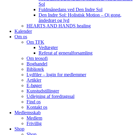
Sol
Fuldmånedans ved Den Indre Sol
Den Indre Sol: Holistisk Motion – Qi gong,
åndedræt og lyd
HEARTS AND HANDS healing
Kalender
Om os
Om TFK
Vedtægter
Referat af generalforsamling
Om teosofi
Boghandel
Bibliotek
Lydfiler – login for medlemmer
Artikler
E-bøger
Kunstudstillinger
Udlejning af foredragssal
Find os
Kontakt os
Medlemsskab
Medlem
Frivillig
Shop
Shop