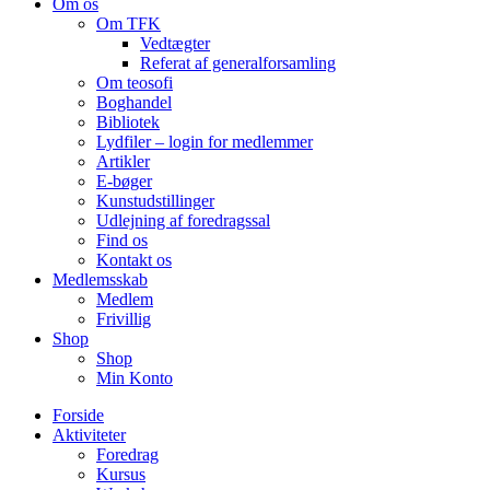
Om os
Om TFK
Vedtægter
Referat af generalforsamling
Om teosofi
Boghandel
Bibliotek
Lydfiler – login for medlemmer
Artikler
E-bøger
Kunstudstillinger
Udlejning af foredragssal
Find os
Kontakt os
Medlemsskab
Medlem
Frivillig
Shop
Shop
Min Konto
Forside
Aktiviteter
Foredrag
Kursus