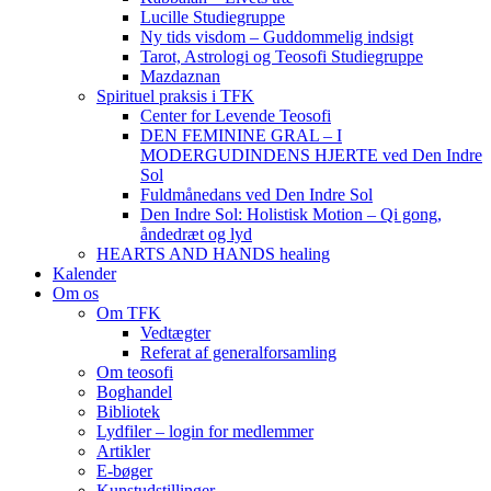
Lucille Studiegruppe
Ny tids visdom – Guddommelig indsigt
Tarot, Astrologi og Teosofi Studiegruppe
Mazdaznan
Spirituel praksis i TFK
Center for Levende Teosofi
DEN FEMININE GRAL – I
MODERGUDINDENS HJERTE ved Den Indre
Sol
Fuldmånedans ved Den Indre Sol
Den Indre Sol: Holistisk Motion – Qi gong,
åndedræt og lyd
HEARTS AND HANDS healing
Kalender
Om os
Om TFK
Vedtægter
Referat af generalforsamling
Om teosofi
Boghandel
Bibliotek
Lydfiler – login for medlemmer
Artikler
E-bøger
Kunstudstillinger