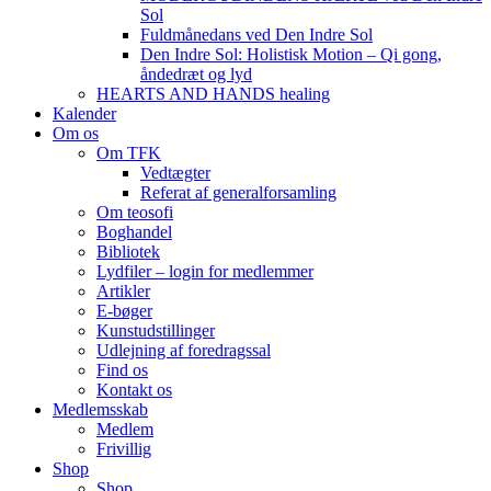
Sol
Fuldmånedans ved Den Indre Sol
Den Indre Sol: Holistisk Motion – Qi gong,
åndedræt og lyd
HEARTS AND HANDS healing
Kalender
Om os
Om TFK
Vedtægter
Referat af generalforsamling
Om teosofi
Boghandel
Bibliotek
Lydfiler – login for medlemmer
Artikler
E-bøger
Kunstudstillinger
Udlejning af foredragssal
Find os
Kontakt os
Medlemsskab
Medlem
Frivillig
Shop
Shop