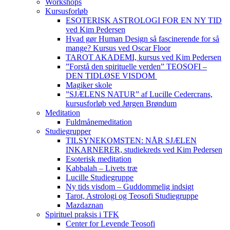
Workshops
Kursusforløb
ESOTERISK ASTROLOGI FOR EN NY TID
ved Kim Pedersen
Hvad gør Human Design så fascinerende for så
mange? Kursus ved Oscar Floor
TAROT AKADEMI, kursus ved Kim Pedersen
”Forstå den spirituelle verden” TEOSOFI –
DEN TIDLØSE VISDOM
Magiker skole
”SJÆLENS NATUR” af Lucille Cedercrans,
kursusforløb ved Jørgen Brøndum
Meditation
Fuldmånemeditation
Studiegrupper
TILSYNEKOMSTEN: NÅR SJÆLEN
INKARNERER, studiekreds ved Kim Pedersen
Esoterisk meditation
Kabbalah – Livets træ
Lucille Studiegruppe
Ny tids visdom – Guddommelig indsigt
Tarot, Astrologi og Teosofi Studiegruppe
Mazdaznan
Spirituel praksis i TFK
Center for Levende Teosofi