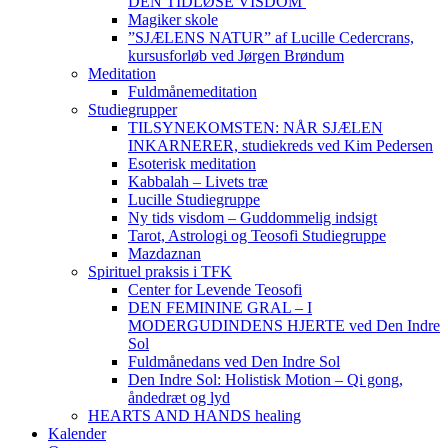
DEN TIDLØSE VISDOM
Magiker skole
”SJÆLENS NATUR” af Lucille Cedercrans,
kursusforløb ved Jørgen Brøndum
Meditation
Fuldmånemeditation
Studiegrupper
TILSYNEKOMSTEN: NÅR SJÆLEN
INKARNERER, studiekreds ved Kim Pedersen
Esoterisk meditation
Kabbalah – Livets træ
Lucille Studiegruppe
Ny tids visdom – Guddommelig indsigt
Tarot, Astrologi og Teosofi Studiegruppe
Mazdaznan
Spirituel praksis i TFK
Center for Levende Teosofi
DEN FEMININE GRAL – I
MODERGUDINDENS HJERTE ved Den Indre
Sol
Fuldmånedans ved Den Indre Sol
Den Indre Sol: Holistisk Motion – Qi gong,
åndedræt og lyd
HEARTS AND HANDS healing
Kalender