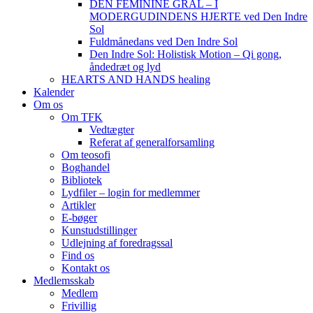
DEN FEMININE GRAL – I
MODERGUDINDENS HJERTE ved Den Indre
Sol
Fuldmånedans ved Den Indre Sol
Den Indre Sol: Holistisk Motion – Qi gong,
åndedræt og lyd
HEARTS AND HANDS healing
Kalender
Om os
Om TFK
Vedtægter
Referat af generalforsamling
Om teosofi
Boghandel
Bibliotek
Lydfiler – login for medlemmer
Artikler
E-bøger
Kunstudstillinger
Udlejning af foredragssal
Find os
Kontakt os
Medlemsskab
Medlem
Frivillig