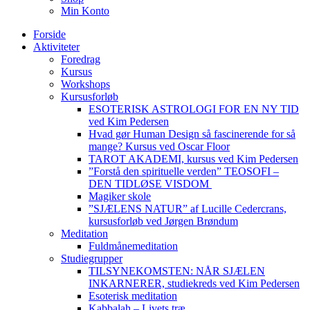
Min Konto
Forside
Aktiviteter
Foredrag
Kursus
Workshops
Kursusforløb
ESOTERISK ASTROLOGI FOR EN NY TID
ved Kim Pedersen
Hvad gør Human Design så fascinerende for så
mange? Kursus ved Oscar Floor
TAROT AKADEMI, kursus ved Kim Pedersen
”Forstå den spirituelle verden” TEOSOFI –
DEN TIDLØSE VISDOM
Magiker skole
”SJÆLENS NATUR” af Lucille Cedercrans,
kursusforløb ved Jørgen Brøndum
Meditation
Fuldmånemeditation
Studiegrupper
TILSYNEKOMSTEN: NÅR SJÆLEN
INKARNERER, studiekreds ved Kim Pedersen
Esoterisk meditation
Kabbalah – Livets træ