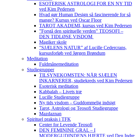
ESOTERISK ASTROLOGI FOR EN NY TID
ved Kim Pedersen
Hvad gør Human Design så fascinerende for så
mange? Kursus ved Oscar Floor
TAROT AKADEMI, kursus ved Kim Pedersen
”Forstå den spirituelle verden” TEOSOFI –
DEN TIDLØSE VISDOM
Magiker skole
”SJÆLENS NATUR” af Lucille Cedercrans,
kursusforløb ved Jørgen Brøndum
Meditation
Fuldmånemeditation
Studiegrupper
TILSYNEKOMSTEN: NÅR SJÆLEN
INKARNERER, studiekreds ved Kim Pedersen
Esoterisk meditation
Kabbalah – Livets træ
Lucille Studiegruppe
Ny tids visdom – Guddommelig indsigt
Tarot, Astrologi og Teosofi Studiegruppe
Mazdaznan
Spirituel praksis i TFK
Center for Levende Teosofi
DEN FEMININE GRAL – I
MODERGUDINDENS HJERTE ved Den Indre