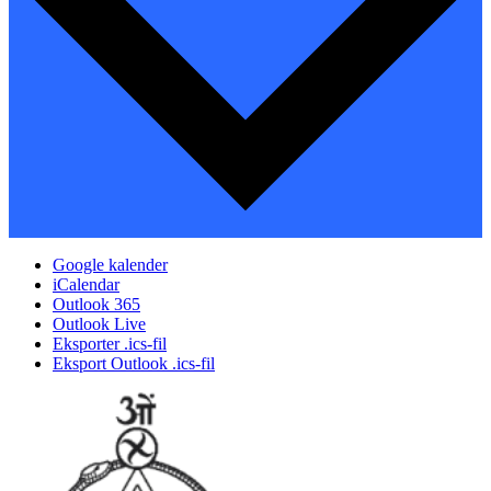
Google kalender
iCalendar
Outlook 365
Outlook Live
Eksporter .ics-fil
Eksport Outlook .ics-fil