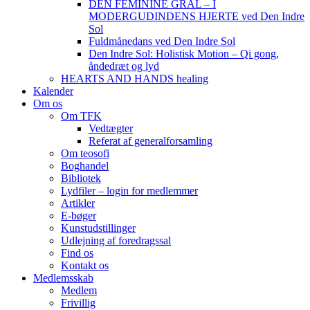
DEN FEMININE GRAL – I
MODERGUDINDENS HJERTE ved Den Indre
Sol
Fuldmånedans ved Den Indre Sol
Den Indre Sol: Holistisk Motion – Qi gong,
åndedræt og lyd
HEARTS AND HANDS healing
Kalender
Om os
Om TFK
Vedtægter
Referat af generalforsamling
Om teosofi
Boghandel
Bibliotek
Lydfiler – login for medlemmer
Artikler
E-bøger
Kunstudstillinger
Udlejning af foredragssal
Find os
Kontakt os
Medlemsskab
Medlem
Frivillig