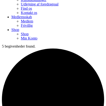
Udlejning af foredragssal
Find os
Kontakt os
Medlemsskab
Medlem
Frivillig
Shop
Shop
Min Konto
5 begivenheder found.