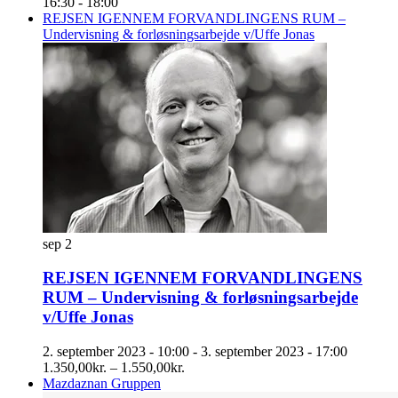
16:30
-
18:00
REJSEN IGENNEM FORVANDLINGENS RUM –
Undervisning & forløsningsarbejde v/Uffe Jonas
sep
2
REJSEN IGENNEM FORVANDLINGENS
RUM – Undervisning & forløsningsarbejde
v/Uffe Jonas
2. september 2023 - 10:00
-
3. september 2023 - 17:00
1.350,00kr. – 1.550,00kr.
Mazdaznan Gruppen