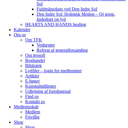
Sol
Fuldmånedans ved Den Indre Sol
Den Indre Sol: Holistisk Motion – Qi gong,
åndedræt og lyd
HEARTS AND HANDS healing
Kalender
Om os
Om TFK
Vedtægter
Referat af generalforsamling
Om teosofi
Boghandel
Bibliotek
Lydfiler – login for medlemmer
Artikler
E-bøger
Kunstudstillinger
Udlejning af foredragssal
Find os
Kontakt os
Medlemsskab
Medlem
Frivillig
Shop
Shop