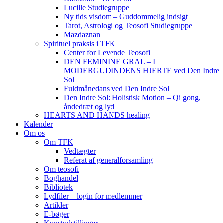
Lucille Studiegruppe
Ny tids visdom – Guddommelig indsigt
Tarot, Astrologi og Teosofi Studiegruppe
Mazdaznan
Spirituel praksis i TFK
Center for Levende Teosofi
DEN FEMININE GRAL – I
MODERGUDINDENS HJERTE ved Den Indre
Sol
Fuldmånedans ved Den Indre Sol
Den Indre Sol: Holistisk Motion – Qi gong,
åndedræt og lyd
HEARTS AND HANDS healing
Kalender
Om os
Om TFK
Vedtægter
Referat af generalforsamling
Om teosofi
Boghandel
Bibliotek
Lydfiler – login for medlemmer
Artikler
E-bøger
Kunstudstillinger