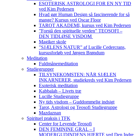
ESOTERISK ASTROLOGI FOR EN NY TID
ved Kim Pedersen
Hvad gør Human Design så fascinerende for så
mange? Kursus ved Oscar Floor
TAROT AKADEMI, kursus ved Kim Pedersen
”Forstå den spirituelle verden” TEOSOFI –
DEN TIDLØSE VISDOM
Magiker skole
”SJÆLENS NATUR” af Lucille Cedercrans,
kursusforløb ved Jørgen Brøndum
Meditation
Fuldmånemeditation
Studiegrupper
TILSYNEKOMSTEN: NÅR SJÆLEN
INKARNERER, studiekreds ved Kim Pedersen
Esoterisk meditation
Kabbalah – Livets træ
Lucille Studiegruppe
Ny tids visdom – Guddommelig indsigt
Tarot, Astrologi og Teosofi Studiegruppe
Mazdaznan
Spirituel praksis i TFK
Center for Levende Teosofi
DEN FEMININE GRAL – I
MODERGUDINDENS HJERTE ved Den Indre