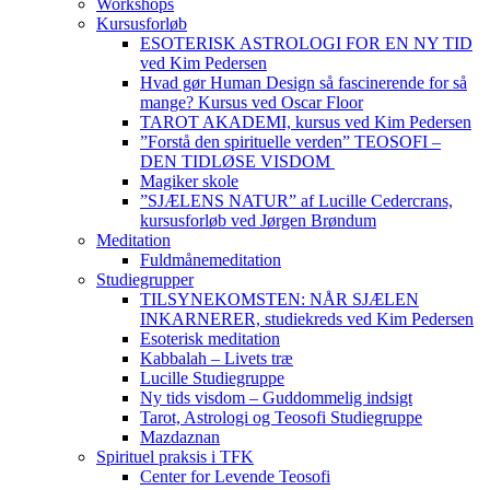
Workshops
Kursusforløb
ESOTERISK ASTROLOGI FOR EN NY TID
ved Kim Pedersen
Hvad gør Human Design så fascinerende for så
mange? Kursus ved Oscar Floor
TAROT AKADEMI, kursus ved Kim Pedersen
”Forstå den spirituelle verden” TEOSOFI –
DEN TIDLØSE VISDOM
Magiker skole
”SJÆLENS NATUR” af Lucille Cedercrans,
kursusforløb ved Jørgen Brøndum
Meditation
Fuldmånemeditation
Studiegrupper
TILSYNEKOMSTEN: NÅR SJÆLEN
INKARNERER, studiekreds ved Kim Pedersen
Esoterisk meditation
Kabbalah – Livets træ
Lucille Studiegruppe
Ny tids visdom – Guddommelig indsigt
Tarot, Astrologi og Teosofi Studiegruppe
Mazdaznan
Spirituel praksis i TFK
Center for Levende Teosofi