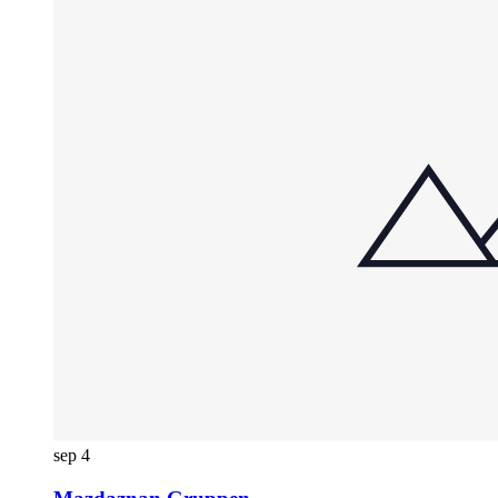
sep
4