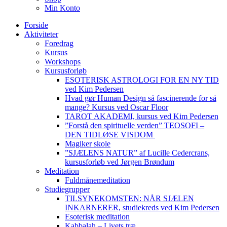
Min Konto
Forside
Aktiviteter
Foredrag
Kursus
Workshops
Kursusforløb
ESOTERISK ASTROLOGI FOR EN NY TID
ved Kim Pedersen
Hvad gør Human Design så fascinerende for så
mange? Kursus ved Oscar Floor
TAROT AKADEMI, kursus ved Kim Pedersen
”Forstå den spirituelle verden” TEOSOFI –
DEN TIDLØSE VISDOM
Magiker skole
”SJÆLENS NATUR” af Lucille Cedercrans,
kursusforløb ved Jørgen Brøndum
Meditation
Fuldmånemeditation
Studiegrupper
TILSYNEKOMSTEN: NÅR SJÆLEN
INKARNERER, studiekreds ved Kim Pedersen
Esoterisk meditation
Kabbalah – Livets træ