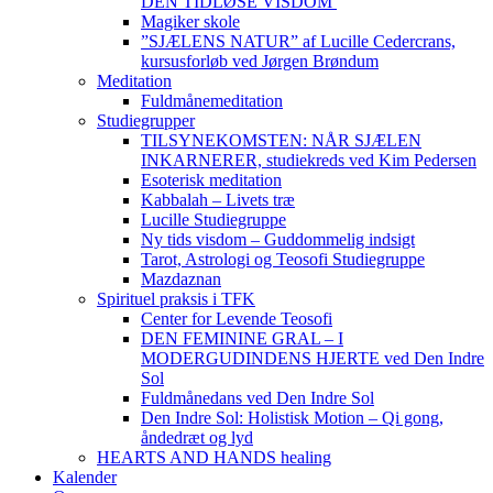
DEN TIDLØSE VISDOM
Magiker skole
”SJÆLENS NATUR” af Lucille Cedercrans,
kursusforløb ved Jørgen Brøndum
Meditation
Fuldmånemeditation
Studiegrupper
TILSYNEKOMSTEN: NÅR SJÆLEN
INKARNERER, studiekreds ved Kim Pedersen
Esoterisk meditation
Kabbalah – Livets træ
Lucille Studiegruppe
Ny tids visdom – Guddommelig indsigt
Tarot, Astrologi og Teosofi Studiegruppe
Mazdaznan
Spirituel praksis i TFK
Center for Levende Teosofi
DEN FEMININE GRAL – I
MODERGUDINDENS HJERTE ved Den Indre
Sol
Fuldmånedans ved Den Indre Sol
Den Indre Sol: Holistisk Motion – Qi gong,
åndedræt og lyd
HEARTS AND HANDS healing
Kalender