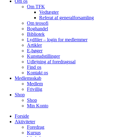
Om os
Om TFK
Vedtægter
Referat af generalforsamling
Om teosofi
Boghandel
Bibliotek
Lydfiler – login for medlemmer
Artikler
E-bøger
Kunstudstillinger
Udlejning af foredragssal
Find os
Kontakt os
Medlemsskab
Medlem
Frivillig
Shop
Shop
Min Konto
Forside
Aktiviteter
Foredrag
Kursus