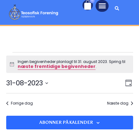
0
Ingen begivenheder planlagt til 31. august 2023. Spring til
næste fremtidige begivenheder
Notice
.
Nav
Be
31-08-2023
DAG
Vi
Vælg
af
dato.
Na
vis
Forrige dag
Næste dag
ABONNER PÅ KALENDER