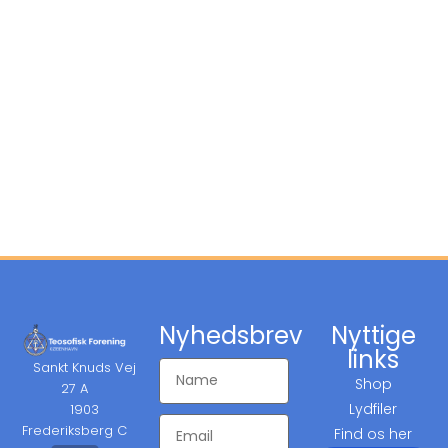
Nyhedsbrev
Nyttige
links
Sankt Knuds Vej
Shop
27 A
Lydfiler
1903
Frederiksberg C
Find os her