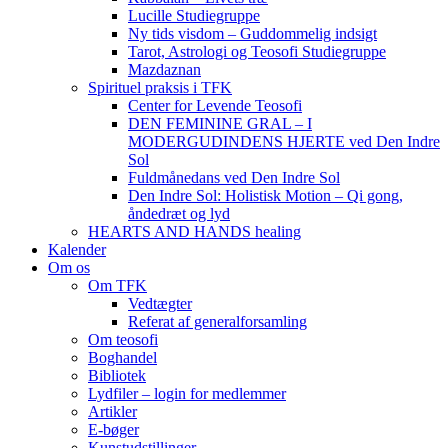
Lucille Studiegruppe
Ny tids visdom – Guddommelig indsigt
Tarot, Astrologi og Teosofi Studiegruppe
Mazdaznan
Spirituel praksis i TFK
Center for Levende Teosofi
DEN FEMININE GRAL – I
MODERGUDINDENS HJERTE ved Den Indre
Sol
Fuldmånedans ved Den Indre Sol
Den Indre Sol: Holistisk Motion – Qi gong,
åndedræt og lyd
HEARTS AND HANDS healing
Kalender
Om os
Om TFK
Vedtægter
Referat af generalforsamling
Om teosofi
Boghandel
Bibliotek
Lydfiler – login for medlemmer
Artikler
E-bøger
Kunstudstillinger