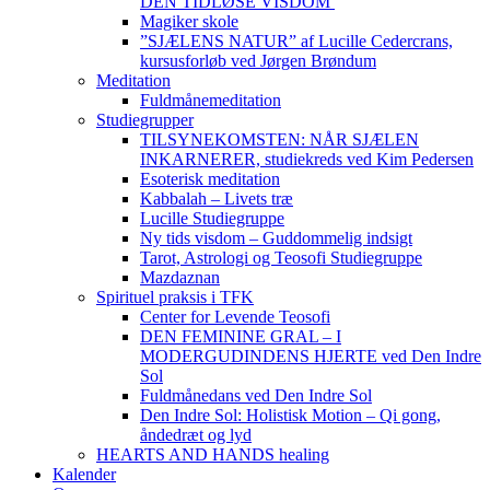
DEN TIDLØSE VISDOM
Magiker skole
”SJÆLENS NATUR” af Lucille Cedercrans,
kursusforløb ved Jørgen Brøndum
Meditation
Fuldmånemeditation
Studiegrupper
TILSYNEKOMSTEN: NÅR SJÆLEN
INKARNERER, studiekreds ved Kim Pedersen
Esoterisk meditation
Kabbalah – Livets træ
Lucille Studiegruppe
Ny tids visdom – Guddommelig indsigt
Tarot, Astrologi og Teosofi Studiegruppe
Mazdaznan
Spirituel praksis i TFK
Center for Levende Teosofi
DEN FEMININE GRAL – I
MODERGUDINDENS HJERTE ved Den Indre
Sol
Fuldmånedans ved Den Indre Sol
Den Indre Sol: Holistisk Motion – Qi gong,
åndedræt og lyd
HEARTS AND HANDS healing
Kalender