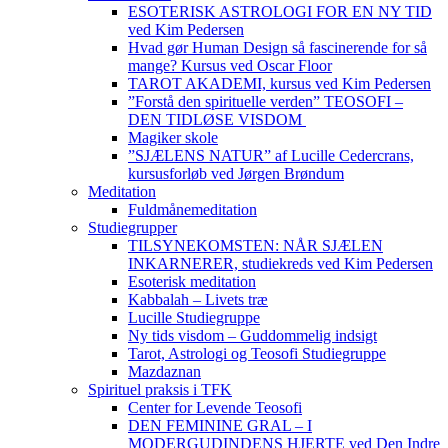
ESOTERISK ASTROLOGI FOR EN NY TID
ved Kim Pedersen
Hvad gør Human Design så fascinerende for så
mange? Kursus ved Oscar Floor
TAROT AKADEMI, kursus ved Kim Pedersen
”Forstå den spirituelle verden” TEOSOFI –
DEN TIDLØSE VISDOM
Magiker skole
”SJÆLENS NATUR” af Lucille Cedercrans,
kursusforløb ved Jørgen Brøndum
Meditation
Fuldmånemeditation
Studiegrupper
TILSYNEKOMSTEN: NÅR SJÆLEN
INKARNERER, studiekreds ved Kim Pedersen
Esoterisk meditation
Kabbalah – Livets træ
Lucille Studiegruppe
Ny tids visdom – Guddommelig indsigt
Tarot, Astrologi og Teosofi Studiegruppe
Mazdaznan
Spirituel praksis i TFK
Center for Levende Teosofi
DEN FEMININE GRAL – I
MODERGUDINDENS HJERTE ved Den Indre