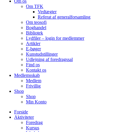
Om os
Om TFK
Vedtægter
Referat af generalforsamling
Om teosofi
Boghandel
Bibliotek
Lydfiler – login for medlemmer
Artikler
E-bøger
Kunstudstillinger
Udlejning af foredragssal
Find os
Kontakt os
Medlemsskab
Medlem
Frivillig
Shop
Shop
Min Konto
Forside
Aktiviteter
Foredrag
Kursus