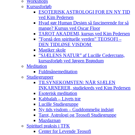
Workshops
Kursusforløb
ESOTERISK ASTROLOGI FOR EN NY TID
ved Kim Pedersen
Hvad gør Human Design så fascinerende for så
mange? Kursus ved Oscar Floor
TAROT AKADEMI, kursus ved Kim Pedersen
”Forstå den spirituelle verden” TEOSOFI –
DEN TIDLØSE VISDOM
Magiker skole
”SJÆLENS NATUR” af Lucille Cedercrans,
kursusforløb ved Jørgen Brøndum
Meditation
Fuldmånemeditation
Studiegrupper
TILSYNEKOMSTEN: NÅR SJÆLEN
INKARNERER, studiekreds ved Kim Pedersen
Esoterisk meditation
Kabbalah – Livets træ
Lucille Studiegruppe
Ny tids visdom – Guddommelig indsigt
Tarot, Astrologi og Teosofi Studiegruppe
Mazdaznan
Spirituel praksis i TFK
Center for Levende Teosofi