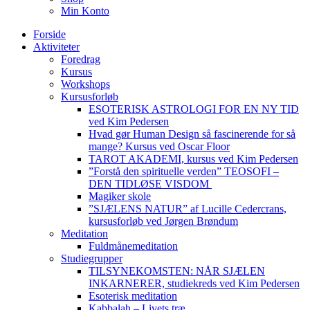
Min Konto
Forside
Aktiviteter
Foredrag
Kursus
Workshops
Kursusforløb
ESOTERISK ASTROLOGI FOR EN NY TID
ved Kim Pedersen
Hvad gør Human Design så fascinerende for så
mange? Kursus ved Oscar Floor
TAROT AKADEMI, kursus ved Kim Pedersen
”Forstå den spirituelle verden” TEOSOFI –
DEN TIDLØSE VISDOM
Magiker skole
”SJÆLENS NATUR” af Lucille Cedercrans,
kursusforløb ved Jørgen Brøndum
Meditation
Fuldmånemeditation
Studiegrupper
TILSYNEKOMSTEN: NÅR SJÆLEN
INKARNERER, studiekreds ved Kim Pedersen
Esoterisk meditation
Kabbalah – Livets træ