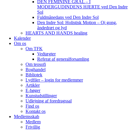
DEN FEMININE GRAL – I
MODERGUDINDENS HJERTE ved Den Indre
Sol
Fuldmånedans ved Den Indre Sol
Den Indre Sol: Holistisk Motion – Qi gong,
åndedræt og lyd
HEARTS AND HANDS healing
Kalender
Om os
Om TFK
Vedtægter
Referat af generalforsamling
Om teosofi
Boghandel
Bibliotek
Lydfiler – login for medlemmer
Artikler
E-bøger
Kunstudstillinger
Udlejning af foredragssal
Find os
Kontakt os
Medlemsskab
Medlem
Frivillig