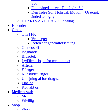
Sol
Fuldmånedans ved Den Indre Sol
Den Indre Sol: Holistisk Motion – Qi gong,
åndedræt og lyd
HEARTS AND HANDS healing
Kalender
Om os
Om TFK
Vedtægter
Referat af generalforsamling
Om teosofi
Boghandel
Bibliotek
Lydfiler – login for medlemmer
Artikler
E-bøger
Kunstudstillinger
Udlejning af foredragssal
Find os
Kontakt os
Medlemsskab
Medlem
Frivillig
Shop
Shop