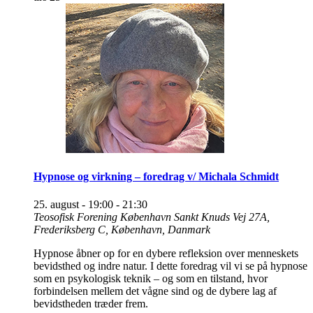
Hypnose og virkning – foredrag v/ Michala Schmidt
25. august - 19:00
-
21:30
Teosofisk Forening København
Sankt Knuds Vej 27A,
Frederiksberg C, København, Danmark
Hypnose åbner op for en dybere refleksion over menneskets
bevidsthed og indre natur. I dette foredrag vil vi se på hypnose
som en psykologisk teknik – og som en tilstand, hvor
forbindelsen mellem det vågne sind og de dybere lag af
bevidstheden træder frem.