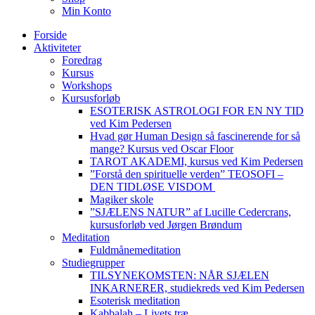
Min Konto
Forside
Aktiviteter
Foredrag
Kursus
Workshops
Kursusforløb
ESOTERISK ASTROLOGI FOR EN NY TID
ved Kim Pedersen
Hvad gør Human Design så fascinerende for så
mange? Kursus ved Oscar Floor
TAROT AKADEMI, kursus ved Kim Pedersen
”Forstå den spirituelle verden” TEOSOFI –
DEN TIDLØSE VISDOM
Magiker skole
”SJÆLENS NATUR” af Lucille Cedercrans,
kursusforløb ved Jørgen Brøndum
Meditation
Fuldmånemeditation
Studiegrupper
TILSYNEKOMSTEN: NÅR SJÆLEN
INKARNERER, studiekreds ved Kim Pedersen
Esoterisk meditation
Kabbalah – Livets træ