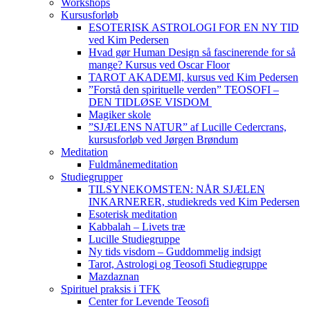
Workshops
Kursusforløb
ESOTERISK ASTROLOGI FOR EN NY TID
ved Kim Pedersen
Hvad gør Human Design så fascinerende for så
mange? Kursus ved Oscar Floor
TAROT AKADEMI, kursus ved Kim Pedersen
”Forstå den spirituelle verden” TEOSOFI –
DEN TIDLØSE VISDOM
Magiker skole
”SJÆLENS NATUR” af Lucille Cedercrans,
kursusforløb ved Jørgen Brøndum
Meditation
Fuldmånemeditation
Studiegrupper
TILSYNEKOMSTEN: NÅR SJÆLEN
INKARNERER, studiekreds ved Kim Pedersen
Esoterisk meditation
Kabbalah – Livets træ
Lucille Studiegruppe
Ny tids visdom – Guddommelig indsigt
Tarot, Astrologi og Teosofi Studiegruppe
Mazdaznan
Spirituel praksis i TFK
Center for Levende Teosofi