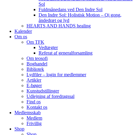
Sol
Fuldmånedans ved Den Indre Sol
Den Indre Sol: Holistisk Motion – Qi gong,
åndedræt og lyd
HEARTS AND HANDS healing
Kalender
Om os
Om TFK
Vedtægter
Referat af generalforsamling
Om teosofi
Boghandel
Bibliotek
Lydfiler – login for medlemmer
Artikler
E-bøger
Kunstudstillinger
Udlejning af foredragssal
Find os
Kontakt os
Medlemsskab
Medlem
Frivillig
Shop
Shop