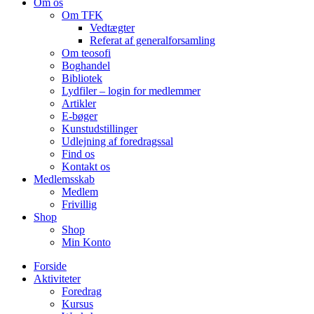
Om os
Om TFK
Vedtægter
Referat af generalforsamling
Om teosofi
Boghandel
Bibliotek
Lydfiler – login for medlemmer
Artikler
E-bøger
Kunstudstillinger
Udlejning af foredragssal
Find os
Kontakt os
Medlemsskab
Medlem
Frivillig
Shop
Shop
Min Konto
Forside
Aktiviteter
Foredrag
Kursus