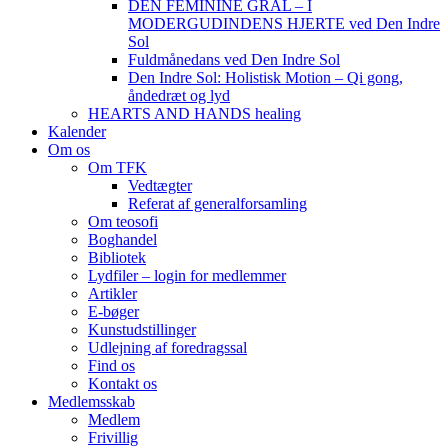
DEN FEMININE GRAL – I
MODERGUDINDENS HJERTE ved Den Indre
Sol
Fuldmånedans ved Den Indre Sol
Den Indre Sol: Holistisk Motion – Qi gong,
åndedræt og lyd
HEARTS AND HANDS healing
Kalender
Om os
Om TFK
Vedtægter
Referat af generalforsamling
Om teosofi
Boghandel
Bibliotek
Lydfiler – login for medlemmer
Artikler
E-bøger
Kunstudstillinger
Udlejning af foredragssal
Find os
Kontakt os
Medlemsskab
Medlem
Frivillig