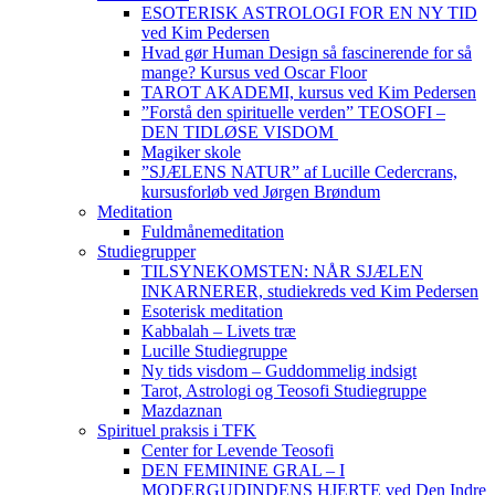
ESOTERISK ASTROLOGI FOR EN NY TID
ved Kim Pedersen
Hvad gør Human Design så fascinerende for så
mange? Kursus ved Oscar Floor
TAROT AKADEMI, kursus ved Kim Pedersen
”Forstå den spirituelle verden” TEOSOFI –
DEN TIDLØSE VISDOM
Magiker skole
”SJÆLENS NATUR” af Lucille Cedercrans,
kursusforløb ved Jørgen Brøndum
Meditation
Fuldmånemeditation
Studiegrupper
TILSYNEKOMSTEN: NÅR SJÆLEN
INKARNERER, studiekreds ved Kim Pedersen
Esoterisk meditation
Kabbalah – Livets træ
Lucille Studiegruppe
Ny tids visdom – Guddommelig indsigt
Tarot, Astrologi og Teosofi Studiegruppe
Mazdaznan
Spirituel praksis i TFK
Center for Levende Teosofi
DEN FEMININE GRAL – I
MODERGUDINDENS HJERTE ved Den Indre