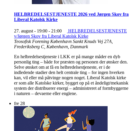
HELBREDELSESTJENESTE 2026 ved Jørgen Skov fra
Liberal Katolsk Kirke
27. august - 19:00
-
21:00
HELBREDELSESTJENESTE
v/Jørgen Skov fra Liberal Katolsk Kirke
Teosofisk Forening København
Sankt Knuds Vej 27A,
Frederiksberg C, København, Danmark
En helbredelsestjeneste i LKK er på mange måder en dyb
personlig ting – både for præsten og personen der ønsker den.
Selve ønsket om at få en helbredelsestjeneste, er i de
indledende stadier den helt centrale ting – for ingen hverken
kan, vil eller må påtvinge nogen noget. Liberal Katolsk kirke
er som alle Katolske kirker, bygget op på et åndeligt/mekanisk
system der distribuerer energi – administreret af formbyggerne
i naturen – devaerne eller englene.
fre
28