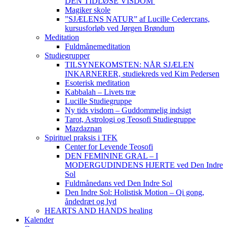
DEN TIDLØSE VISDOM
Magiker skole
”SJÆLENS NATUR” af Lucille Cedercrans,
kursusforløb ved Jørgen Brøndum
Meditation
Fuldmånemeditation
Studiegrupper
TILSYNEKOMSTEN: NÅR SJÆLEN
INKARNERER, studiekreds ved Kim Pedersen
Esoterisk meditation
Kabbalah – Livets træ
Lucille Studiegruppe
Ny tids visdom – Guddommelig indsigt
Tarot, Astrologi og Teosofi Studiegruppe
Mazdaznan
Spirituel praksis i TFK
Center for Levende Teosofi
DEN FEMININE GRAL – I
MODERGUDINDENS HJERTE ved Den Indre
Sol
Fuldmånedans ved Den Indre Sol
Den Indre Sol: Holistisk Motion – Qi gong,
åndedræt og lyd
HEARTS AND HANDS healing
Kalender