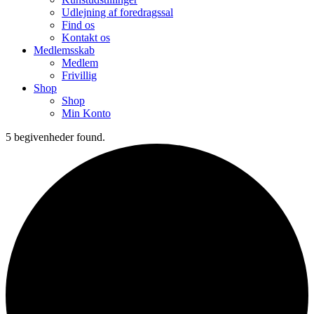
Udlejning af foredragssal
Find os
Kontakt os
Medlemsskab
Medlem
Frivillig
Shop
Shop
Min Konto
5 begivenheder found.