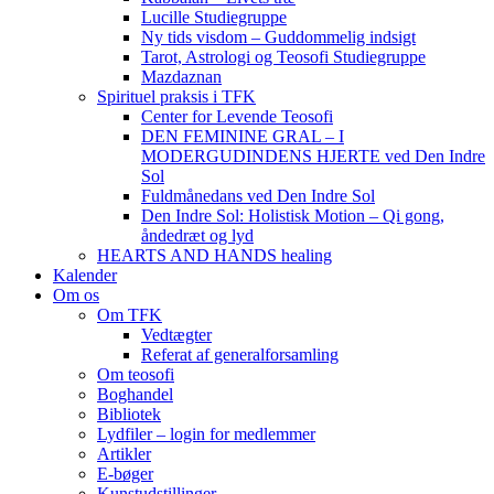
Lucille Studiegruppe
Ny tids visdom – Guddommelig indsigt
Tarot, Astrologi og Teosofi Studiegruppe
Mazdaznan
Spirituel praksis i TFK
Center for Levende Teosofi
DEN FEMININE GRAL – I
MODERGUDINDENS HJERTE ved Den Indre
Sol
Fuldmånedans ved Den Indre Sol
Den Indre Sol: Holistisk Motion – Qi gong,
åndedræt og lyd
HEARTS AND HANDS healing
Kalender
Om os
Om TFK
Vedtægter
Referat af generalforsamling
Om teosofi
Boghandel
Bibliotek
Lydfiler – login for medlemmer
Artikler
E-bøger
Kunstudstillinger