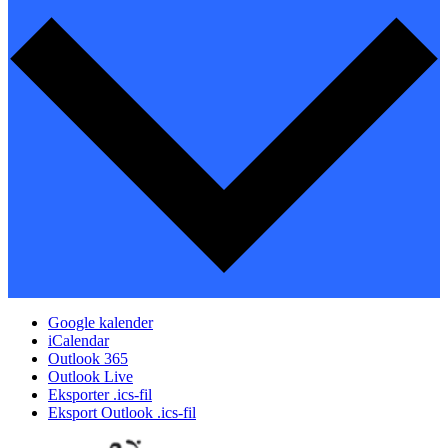
Google kalender
iCalendar
Outlook 365
Outlook Live
Eksporter .ics-fil
Eksport Outlook .ics-fil