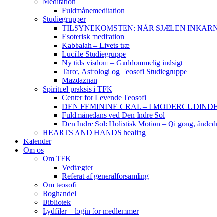
Meditation
Fuldmånemeditation
Studiegrupper
TILSYNEKOMSTEN: NÅR SJÆLEN INKARNERER,
Esoterisk meditation
Kabbalah – Livets træ
Lucille Studiegruppe
Ny tids visdom – Guddommelig indsigt
Tarot, Astrologi og Teosofi Studiegruppe
Mazdaznan
Spirituel praksis i TFK
Center for Levende Teosofi
DEN FEMININE GRAL – I MODERGUDINDENS 
Fuldmånedans ved Den Indre Sol
Den Indre Sol: Holistisk Motion – Qi gong, ånded
HEARTS AND HANDS healing
Kalender
Om os
Om TFK
Vedtægter
Referat af generalforsamling
Om teosofi
Boghandel
Bibliotek
Lydfiler – login for medlemmer