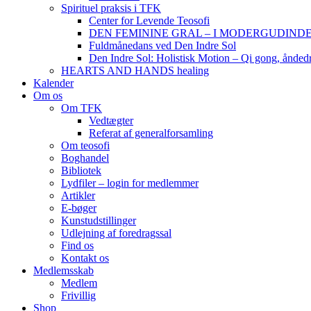
Spirituel praksis i TFK
Center for Levende Teosofi
DEN FEMININE GRAL – I MODERGUDINDENS 
Fuldmånedans ved Den Indre Sol
Den Indre Sol: Holistisk Motion – Qi gong, ånded
HEARTS AND HANDS healing
Kalender
Om os
Om TFK
Vedtægter
Referat af generalforsamling
Om teosofi
Boghandel
Bibliotek
Lydfiler – login for medlemmer
Artikler
E-bøger
Kunstudstillinger
Udlejning af foredragssal
Find os
Kontakt os
Medlemsskab
Medlem
Frivillig
Shop