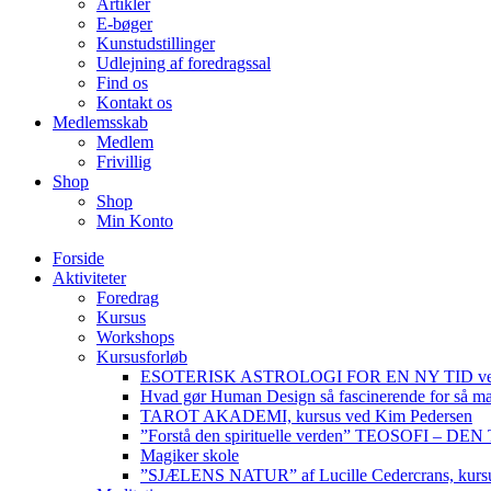
Artikler
E-bøger
Kunstudstillinger
Udlejning af foredragssal
Find os
Kontakt os
Medlemsskab
Medlem
Frivillig
Shop
Shop
Min Konto
Forside
Aktiviteter
Foredrag
Kursus
Workshops
Kursusforløb
ESOTERISK ASTROLOGI FOR EN NY TID ved
Hvad gør Human Design så fascinerende for så m
TAROT AKADEMI, kursus ved Kim Pedersen
”Forstå den spirituelle verden” TEOSOFI – 
Magiker skole
”SJÆLENS NATUR” af Lucille Cedercrans, kursu