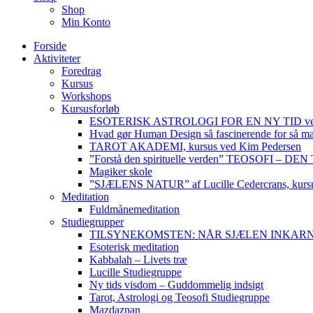
Shop
Min Konto
Forside
Aktiviteter
Foredrag
Kursus
Workshops
Kursusforløb
ESOTERISK ASTROLOGI FOR EN NY TID ved
Hvad gør Human Design så fascinerende for så m
TAROT AKADEMI, kursus ved Kim Pedersen
”Forstå den spirituelle verden” TEOSOFI – 
Magiker skole
”SJÆLENS NATUR” af Lucille Cedercrans, kursu
Meditation
Fuldmånemeditation
Studiegrupper
TILSYNEKOMSTEN: NÅR SJÆLEN INKARNERER,
Esoterisk meditation
Kabbalah – Livets træ
Lucille Studiegruppe
Ny tids visdom – Guddommelig indsigt
Tarot, Astrologi og Teosofi Studiegruppe
Mazdaznan