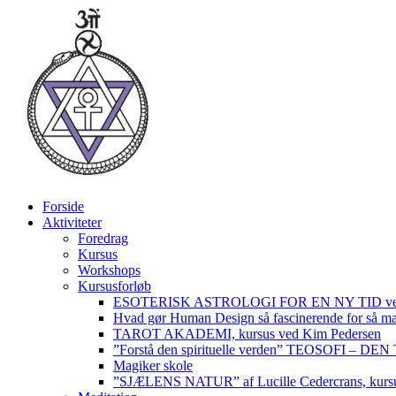
Videre
til
indhold
Forside
Aktiviteter
Foredrag
Kursus
Workshops
Kursusforløb
ESOTERISK ASTROLOGI FOR EN NY TID ved
Hvad gør Human Design så fascinerende for så m
TAROT AKADEMI, kursus ved Kim Pedersen
”Forstå den spirituelle verden” TEOSOFI – 
Magiker skole
”SJÆLENS NATUR” af Lucille Cedercrans, kursu