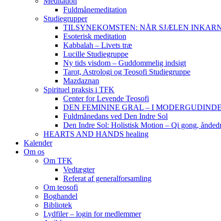
Meditation
Fuldmånemeditation
Studiegrupper
TILSYNEKOMSTEN: NÅR SJÆLEN INKARNERER,
Esoterisk meditation
Kabbalah – Livets træ
Lucille Studiegruppe
Ny tids visdom – Guddommelig indsigt
Tarot, Astrologi og Teosofi Studiegruppe
Mazdaznan
Spirituel praksis i TFK
Center for Levende Teosofi
DEN FEMININE GRAL – I MODERGUDINDENS 
Fuldmånedans ved Den Indre Sol
Den Indre Sol: Holistisk Motion – Qi gong, ånded
HEARTS AND HANDS healing
Kalender
Om os
Om TFK
Vedtægter
Referat af generalforsamling
Om teosofi
Boghandel
Bibliotek
Lydfiler – login for medlemmer