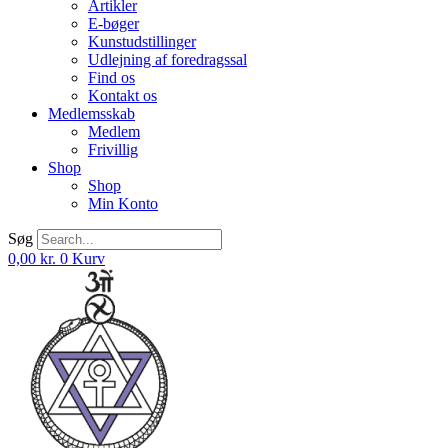
Artikler
E-bøger
Kunstudstillinger
Udlejning af foredragssal
Find os
Kontakt os
Medlemsskab
Medlem
Frivillig
Shop
Shop
Min Konto
Søg
0,00
kr.
0
Kurv