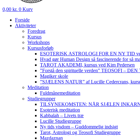
0,00
kr.
0
Kurv
Forside
Aktiviteter
Foredrag
Kursus
Workshops
Kursusforløb
ESOTERISK ASTROLOGI FOR EN NY TID ved
Hvad gør Human Design så fascinerende for så m
TAROT AKADEMI, kursus ved Kim Pedersen
”Forstå den spirituelle verden” TEOSOFI – 
Magiker skole
”SJÆLENS NATUR” af Lucille Cedercrans, kursu
Meditation
Fuldmånemeditation
Studiegrupper
TILSYNEKOMSTEN: NÅR SJÆLEN INKARNERER,
Esoterisk meditation
Kabbalah – Livets træ
Lucille Studiegruppe
Ny tids visdom – Guddommelig indsigt
Tarot, Astrologi og Teosofi Studiegruppe
Mazdaznan