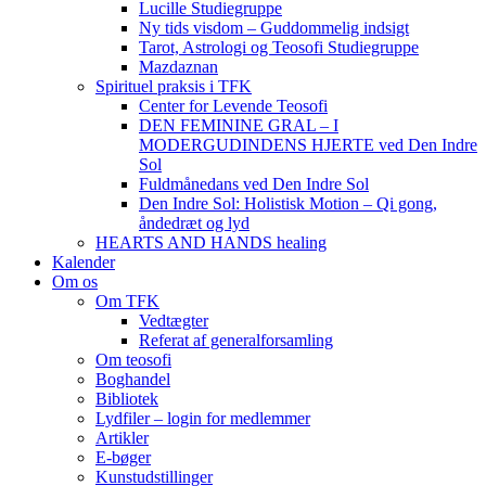
Lucille Studiegruppe
Ny tids visdom – Guddommelig indsigt
Tarot, Astrologi og Teosofi Studiegruppe
Mazdaznan
Spirituel praksis i TFK
Center for Levende Teosofi
DEN FEMININE GRAL – I
MODERGUDINDENS HJERTE ved Den Indre
Sol
Fuldmånedans ved Den Indre Sol
Den Indre Sol: Holistisk Motion – Qi gong,
åndedræt og lyd
HEARTS AND HANDS healing
Kalender
Om os
Om TFK
Vedtægter
Referat af generalforsamling
Om teosofi
Boghandel
Bibliotek
Lydfiler – login for medlemmer
Artikler
E-bøger
Kunstudstillinger