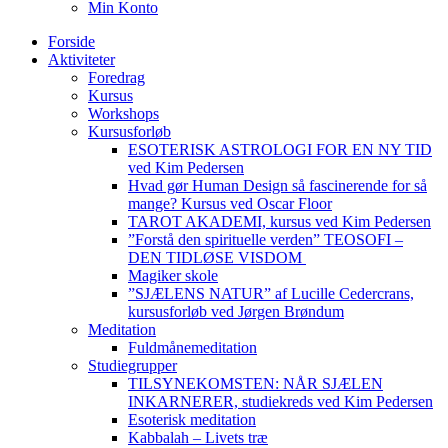
Min Konto
Forside
Aktiviteter
Foredrag
Kursus
Workshops
Kursusforløb
ESOTERISK ASTROLOGI FOR EN NY TID
ved Kim Pedersen
Hvad gør Human Design så fascinerende for så
mange? Kursus ved Oscar Floor
TAROT AKADEMI, kursus ved Kim Pedersen
”Forstå den spirituelle verden” TEOSOFI –
DEN TIDLØSE VISDOM
Magiker skole
”SJÆLENS NATUR” af Lucille Cedercrans,
kursusforløb ved Jørgen Brøndum
Meditation
Fuldmånemeditation
Studiegrupper
TILSYNEKOMSTEN: NÅR SJÆLEN
INKARNERER, studiekreds ved Kim Pedersen
Esoterisk meditation
Kabbalah – Livets træ