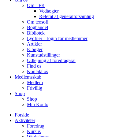
Om TFK
Vedtægter
Referat af generalforsamling
Om teosofi
Boghandel
Bibliotek
Lydfiler – login for medlemmer
Artikler
E-bøger
Kunstudstillinger
Udlejning af foredragssal
Find os
Kontakt os
Medlemsskab
Medlem
Frivillig
Shop
Shop
Min Konto
Forside
Aktiviteter
Foredrag
Kursus
Workshops