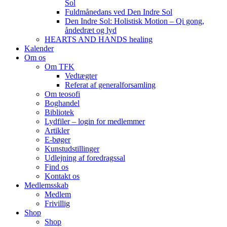
Sol
Fuldmånedans ved Den Indre Sol
Den Indre Sol: Holistisk Motion – Qi gong,
åndedræt og lyd
HEARTS AND HANDS healing
Kalender
Om os
Om TFK
Vedtægter
Referat af generalforsamling
Om teosofi
Boghandel
Bibliotek
Lydfiler – login for medlemmer
Artikler
E-bøger
Kunstudstillinger
Udlejning af foredragssal
Find os
Kontakt os
Medlemsskab
Medlem
Frivillig
Shop
Shop