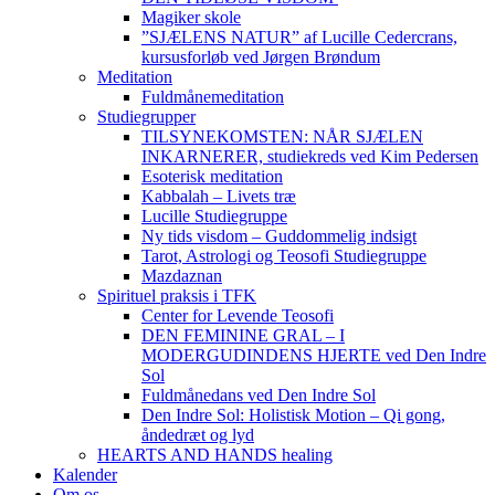
Magiker skole
”SJÆLENS NATUR” af Lucille Cedercrans,
kursusforløb ved Jørgen Brøndum
Meditation
Fuldmånemeditation
Studiegrupper
TILSYNEKOMSTEN: NÅR SJÆLEN
INKARNERER, studiekreds ved Kim Pedersen
Esoterisk meditation
Kabbalah – Livets træ
Lucille Studiegruppe
Ny tids visdom – Guddommelig indsigt
Tarot, Astrologi og Teosofi Studiegruppe
Mazdaznan
Spirituel praksis i TFK
Center for Levende Teosofi
DEN FEMININE GRAL – I
MODERGUDINDENS HJERTE ved Den Indre
Sol
Fuldmånedans ved Den Indre Sol
Den Indre Sol: Holistisk Motion – Qi gong,
åndedræt og lyd
HEARTS AND HANDS healing
Kalender
Om os