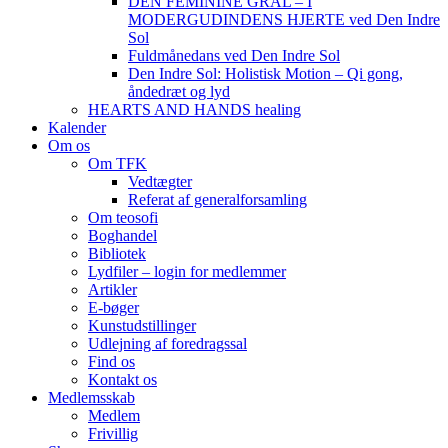
DEN FEMININE GRAL – I
MODERGUDINDENS HJERTE ved Den Indre
Sol
Fuldmånedans ved Den Indre Sol
Den Indre Sol: Holistisk Motion – Qi gong,
åndedræt og lyd
HEARTS AND HANDS healing
Kalender
Om os
Om TFK
Vedtægter
Referat af generalforsamling
Om teosofi
Boghandel
Bibliotek
Lydfiler – login for medlemmer
Artikler
E-bøger
Kunstudstillinger
Udlejning af foredragssal
Find os
Kontakt os
Medlemsskab
Medlem
Frivillig