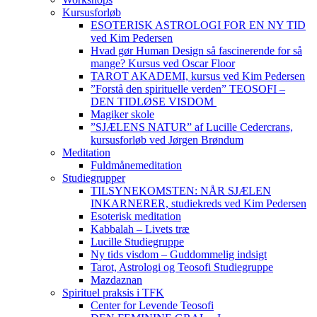
Kursusforløb
ESOTERISK ASTROLOGI FOR EN NY TID
ved Kim Pedersen
Hvad gør Human Design så fascinerende for så
mange? Kursus ved Oscar Floor
TAROT AKADEMI, kursus ved Kim Pedersen
”Forstå den spirituelle verden” TEOSOFI –
DEN TIDLØSE VISDOM
Magiker skole
”SJÆLENS NATUR” af Lucille Cedercrans,
kursusforløb ved Jørgen Brøndum
Meditation
Fuldmånemeditation
Studiegrupper
TILSYNEKOMSTEN: NÅR SJÆLEN
INKARNERER, studiekreds ved Kim Pedersen
Esoterisk meditation
Kabbalah – Livets træ
Lucille Studiegruppe
Ny tids visdom – Guddommelig indsigt
Tarot, Astrologi og Teosofi Studiegruppe
Mazdaznan
Spirituel praksis i TFK
Center for Levende Teosofi