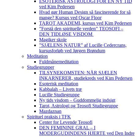
ESOTERISK ASTROLOGI FOR EN NY TID
ved Kim Pedersen
Hvad gør Human Design så fascinerende for så
mange? Kursus ved Oscar Floor
TAROT AKADEMI, kursus ved Kim Pedersen
”Forstå den spirituelle verden” TEOSOFI –
DEN TIDLØSE VISDOM
Magiker skole
”SJÆLENS NATUR” af Lucille Cedercrans,
kursusforløb ved Jørgen Brøndum
Meditation
Fuldmånemeditation
Studiegrupper
TILSYNEKOMSTEN: NÅR SJÆLEN
INKARNERER, studiekreds ved Kim Pedersen
Esoterisk meditation
Kabbalah – Livets træ
Lucille Studiegruppe
Ny tids visdom – Guddommelig indsigt
Tarot, Astrologi og Teosofi Studiegruppe
Mazdaznan
Spirituel praksis i TFK
Center for Levende Teosofi
DEN FEMININE GRAL – I
MODERGUDINDENS HJERTE ved Den Indre