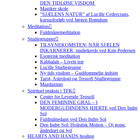
DEN TIDLØSE VISDOM
Magiker skole
”SJÆLENS NATUR” af Lucille Cedercrans,
kursusforløb ved Jørgen Brøndum
Meditation
Fuldmånemeditation
Studiegrupper
TILSYNEKOMSTEN: NÅR SJÆLEN
INKARNERER, studiekreds ved Kim Pedersen
Esoterisk meditation
Kabbalah – Livets træ
Lucille Studiegruppe
Ny tids visdom – Guddommelig indsigt
Tarot, Astrologi og Teosofi Studiegruppe
Mazdaznan
Spirituel praksis i TFK
Center for Levende Teosofi
DEN FEMININE GRAL – I
MODERGUDINDENS HJERTE ved Den Indre
Sol
Fuldmånedans ved Den Indre Sol
Den Indre Sol: Holistisk Motion – Qi gong,
åndedræt og lyd
HEARTS AND HANDS healing