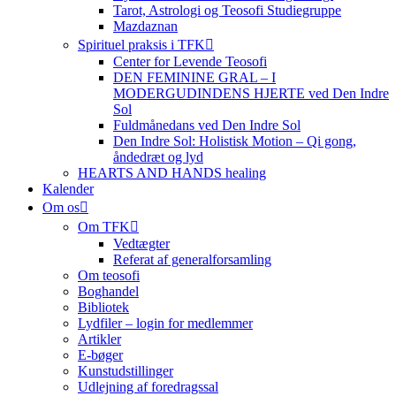
Tarot, Astrologi og Teosofi Studiegruppe
Mazdaznan
Spirituel praksis i TFK
Center for Levende Teosofi
DEN FEMININE GRAL – I
MODERGUDINDENS HJERTE ved Den Indre
Sol
Fuldmånedans ved Den Indre Sol
Den Indre Sol: Holistisk Motion – Qi gong,
åndedræt og lyd
HEARTS AND HANDS healing
Kalender
Om os
Om TFK
Vedtægter
Referat af generalforsamling
Om teosofi
Boghandel
Bibliotek
Lydfiler – login for medlemmer
Artikler
E-bøger
Kunstudstillinger
Udlejning af foredragssal