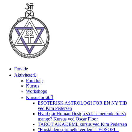
Videre
til
indhold
Forside
Aktiviteter
Foredrag
Kursus
Workshops
Kursusforløb
ESOTERISK ASTROLOGI FOR EN NY TID
ved Kim Pedersen
Hvad gør Human Design så fascinerende for så
mange? Kursus ved Oscar Floor
TAROT AKADEMI, kursus ved Kim Pedersen
”Forstå den spirituelle verden” TEOSOFI –