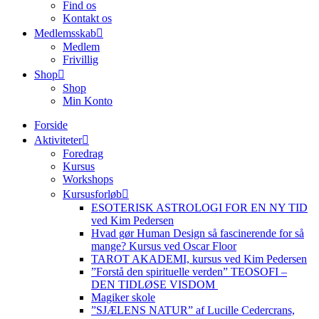
Find os
Kontakt os
Medlemsskab
Medlem
Frivillig
Shop
Shop
Min Konto
Forside
Aktiviteter
Foredrag
Kursus
Workshops
Kursusforløb
ESOTERISK ASTROLOGI FOR EN NY TID
ved Kim Pedersen
Hvad gør Human Design så fascinerende for så
mange? Kursus ved Oscar Floor
TAROT AKADEMI, kursus ved Kim Pedersen
”Forstå den spirituelle verden” TEOSOFI –
DEN TIDLØSE VISDOM
Magiker skole
”SJÆLENS NATUR” af Lucille Cedercrans,