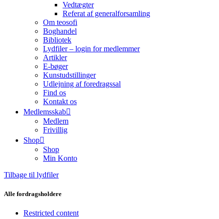
Vedtægter
Referat af generalforsamling
Om teosofi
Boghandel
Bibliotek
Lydfiler – login for medlemmer
Artikler
E-bøger
Kunstudstillinger
Udlejning af foredragssal
Find os
Kontakt os
Medlemsskab
Medlem
Frivillig
Shop
Shop
Min Konto
Tilbage til lydfiler
Alle fordragsholdere
Restricted content