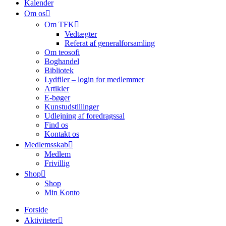
Kalender
Om os
Om TFK
Vedtægter
Referat af generalforsamling
Om teosofi
Boghandel
Bibliotek
Lydfiler – login for medlemmer
Artikler
E-bøger
Kunstudstillinger
Udlejning af foredragssal
Find os
Kontakt os
Medlemsskab
Medlem
Frivillig
Shop
Shop
Min Konto
Forside
Aktiviteter