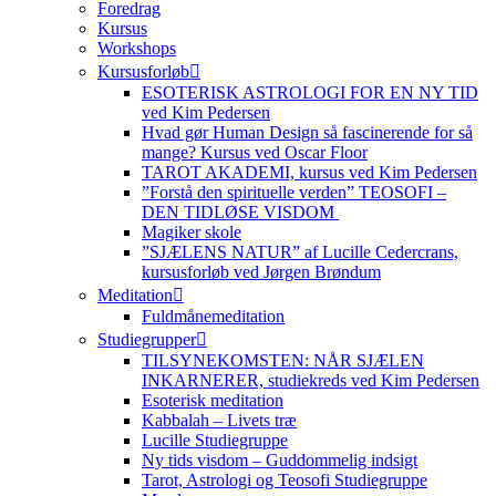
Foredrag
Kursus
Workshops
Kursusforløb
ESOTERISK ASTROLOGI FOR EN NY TID
ved Kim Pedersen
Hvad gør Human Design så fascinerende for så
mange? Kursus ved Oscar Floor
TAROT AKADEMI, kursus ved Kim Pedersen
”Forstå den spirituelle verden” TEOSOFI –
DEN TIDLØSE VISDOM
Magiker skole
”SJÆLENS NATUR” af Lucille Cedercrans,
kursusforløb ved Jørgen Brøndum
Meditation
Fuldmånemeditation
Studiegrupper
TILSYNEKOMSTEN: NÅR SJÆLEN
INKARNERER, studiekreds ved Kim Pedersen
Esoterisk meditation
Kabbalah – Livets træ
Lucille Studiegruppe
Ny tids visdom – Guddommelig indsigt
Tarot, Astrologi og Teosofi Studiegruppe