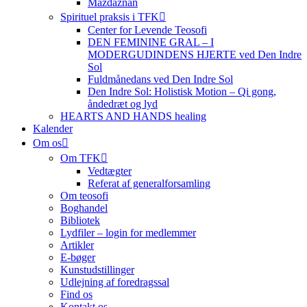
Mazdaznan
Spirituel praksis i TFK
Center for Levende Teosofi
DEN FEMININE GRAL – I
MODERGUDINDENS HJERTE ved Den Indre
Sol
Fuldmånedans ved Den Indre Sol
Den Indre Sol: Holistisk Motion – Qi gong,
åndedræt og lyd
HEARTS AND HANDS healing
Kalender
Om os
Om TFK
Vedtægter
Referat af generalforsamling
Om teosofi
Boghandel
Bibliotek
Lydfiler – login for medlemmer
Artikler
E-bøger
Kunstudstillinger
Udlejning af foredragssal
Find os
Kontakt os