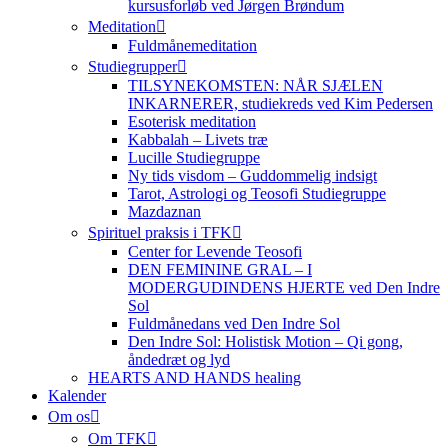
kursusforløb ved Jørgen Brøndum
Meditation
Fuldmånemeditation
Studiegrupper
TILSYNEKOMSTEN: NÅR SJÆLEN
INKARNERER, studiekreds ved Kim Pedersen
Esoterisk meditation
Kabbalah – Livets træ
Lucille Studiegruppe
Ny tids visdom – Guddommelig indsigt
Tarot, Astrologi og Teosofi Studiegruppe
Mazdaznan
Spirituel praksis i TFK
Center for Levende Teosofi
DEN FEMININE GRAL – I
MODERGUDINDENS HJERTE ved Den Indre
Sol
Fuldmånedans ved Den Indre Sol
Den Indre Sol: Holistisk Motion – Qi gong,
åndedræt og lyd
HEARTS AND HANDS healing
Kalender
Om os
Om TFK