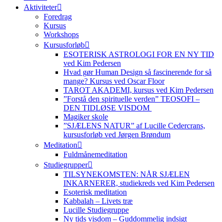
Aktiviteter
Foredrag
Kursus
Workshops
Kursusforløb
ESOTERISK ASTROLOGI FOR EN NY TID
ved Kim Pedersen
Hvad gør Human Design så fascinerende for så
mange? Kursus ved Oscar Floor
TAROT AKADEMI, kursus ved Kim Pedersen
”Forstå den spirituelle verden” TEOSOFI –
DEN TIDLØSE VISDOM
Magiker skole
”SJÆLENS NATUR” af Lucille Cedercrans,
kursusforløb ved Jørgen Brøndum
Meditation
Fuldmånemeditation
Studiegrupper
TILSYNEKOMSTEN: NÅR SJÆLEN
INKARNERER, studiekreds ved Kim Pedersen
Esoterisk meditation
Kabbalah – Livets træ
Lucille Studiegruppe
Ny tids visdom – Guddommelig indsigt