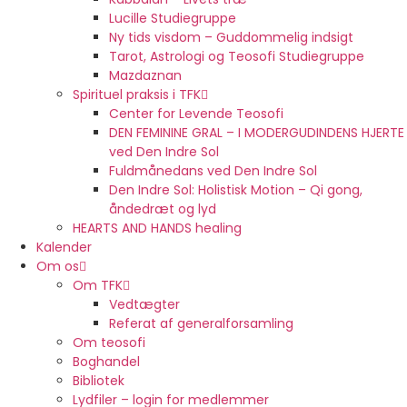
Lucille Studiegruppe
Ny tids visdom – Guddommelig indsigt
Tarot, Astrologi og Teosofi Studiegruppe
Mazdaznan
Spirituel praksis i TFK
Center for Levende Teosofi
DEN FEMININE GRAL – I MODERGUDINDENS HJERTE
ved Den Indre Sol
Fuldmånedans ved Den Indre Sol
Den Indre Sol: Holistisk Motion – Qi gong,
åndedræt og lyd
HEARTS AND HANDS healing
Kalender
Om os
Om TFK
Vedtægter
Referat af generalforsamling
Om teosofi
Boghandel
Bibliotek
Lydfiler – login for medlemmer