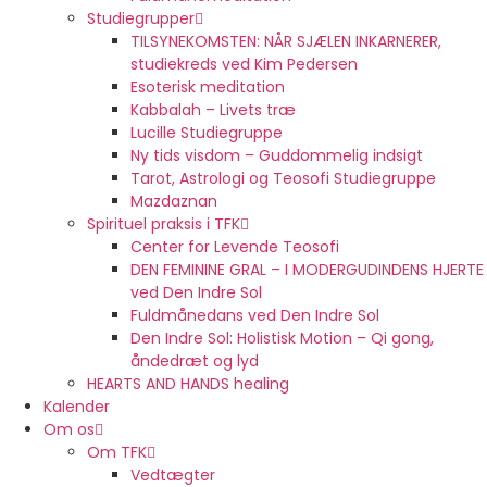
Studiegrupper
TILSYNEKOMSTEN: NÅR SJÆLEN INKARNERER,
studiekreds ved Kim Pedersen
Esoterisk meditation
Kabbalah – Livets træ
Lucille Studiegruppe
Ny tids visdom – Guddommelig indsigt
Tarot, Astrologi og Teosofi Studiegruppe
Mazdaznan
Spirituel praksis i TFK
Center for Levende Teosofi
DEN FEMININE GRAL – I MODERGUDINDENS HJERTE
ved Den Indre Sol
Fuldmånedans ved Den Indre Sol
Den Indre Sol: Holistisk Motion – Qi gong,
åndedræt og lyd
HEARTS AND HANDS healing
Kalender
Om os
Om TFK
Vedtægter