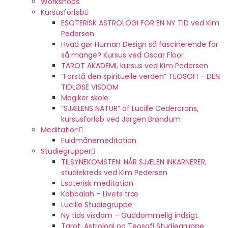
Workshops
Kursusforløb
ESOTERISK ASTROLOGI FOR EN NY TID ved Kim
Pedersen
Hvad gør Human Design så fascinerende for
så mange? Kursus ved Oscar Floor
TAROT AKADEMI, kursus ved Kim Pedersen
”Forstå den spirituelle verden” TEOSOFI – DEN
TIDLØSE VISDOM
Magiker skole
”SJÆLENS NATUR” af Lucille Cedercrans,
kursusforløb ved Jørgen Brøndum
Meditation
Fuldmånemeditation
Studiegrupper
TILSYNEKOMSTEN: NÅR SJÆLEN INKARNERER,
studiekreds ved Kim Pedersen
Esoterisk meditation
Kabbalah – Livets træ
Lucille Studiegruppe
Ny tids visdom – Guddommelig indsigt
Tarot, Astrologi og Teosofi Studiegruppe