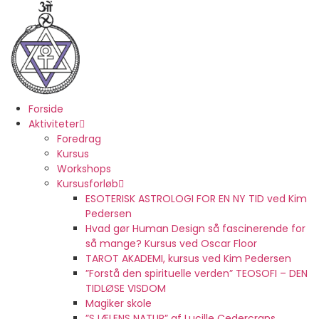
Videre
til
indhold
Forside
Aktiviteter
Foredrag
Kursus
Workshops
Kursusforløb
ESOTERISK ASTROLOGI FOR EN NY TID ved Kim
Pedersen
Hvad gør Human Design så fascinerende for
så mange? Kursus ved Oscar Floor
TAROT AKADEMI, kursus ved Kim Pedersen
”Forstå den spirituelle verden” TEOSOFI – DEN
TIDLØSE VISDOM
Magiker skole
”SJÆLENS NATUR” af Lucille Cedercrans,