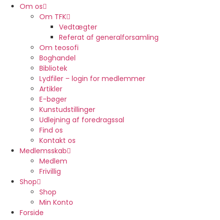
Om os
Om TFK
Vedtægter
Referat af generalforsamling
Om teosofi
Boghandel
Bibliotek
Lydfiler – login for medlemmer
Artikler
E-bøger
Kunstudstillinger
Udlejning af foredragssal
Find os
Kontakt os
Medlemsskab
Medlem
Frivillig
Shop
Shop
Min Konto
Forside