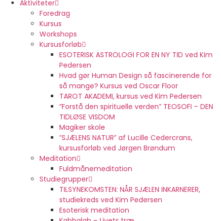
Aktiviteter
Foredrag
Kursus
Workshops
Kursusforløb
ESOTERISK ASTROLOGI FOR EN NY TID ved Kim
Pedersen
Hvad gør Human Design så fascinerende for
så mange? Kursus ved Oscar Floor
TAROT AKADEMI, kursus ved Kim Pedersen
”Forstå den spirituelle verden” TEOSOFI – DEN
TIDLØSE VISDOM
Magiker skole
”SJÆLENS NATUR” af Lucille Cedercrans,
kursusforløb ved Jørgen Brøndum
Meditation
Fuldmånemeditation
Studiegrupper
TILSYNEKOMSTEN: NÅR SJÆLEN INKARNERER,
studiekreds ved Kim Pedersen
Esoterisk meditation
Kabbalah – Livets træ