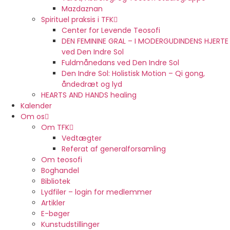
Mazdaznan
Spirituel praksis i TFK
Center for Levende Teosofi
DEN FEMININE GRAL – I MODERGUDINDENS HJERTE
ved Den Indre Sol
Fuldmånedans ved Den Indre Sol
Den Indre Sol: Holistisk Motion – Qi gong,
åndedræt og lyd
HEARTS AND HANDS healing
Kalender
Om os
Om TFK
Vedtægter
Referat af generalforsamling
Om teosofi
Boghandel
Bibliotek
Lydfiler – login for medlemmer
Artikler
E-bøger
Kunstudstillinger