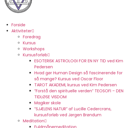
0,00
KR.
0
KURV
Forside
Aktiviteter
Foredrag
Kursus
Workshops
Kursusforløb
ESOTERISK ASTROLOGI FOR EN NY TID ved Kim
Pedersen
Hvad gør Human Design så fascinerende for
så mange? Kursus ved Oscar Floor
TAROT AKADEMI, kursus ved Kim Pedersen
”Forstå den spirituelle verden” TEOSOFI – DEN
TIDLØSE VISDOM
Magiker skole
”SJÆLENS NATUR” af Lucille Cedercrans,
kursusforløb ved Jørgen Brøndum
Meditation
Fuldmånemeditation