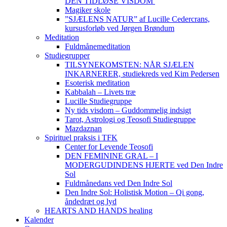
DEN TIDLØSE VISDOM
Magiker skole
”SJÆLENS NATUR” af Lucille Cedercrans,
kursusforløb ved Jørgen Brøndum
Meditation
Fuldmånemeditation
Studiegrupper
TILSYNEKOMSTEN: NÅR SJÆLEN
INKARNERER, studiekreds ved Kim Pedersen
Esoterisk meditation
Kabbalah – Livets træ
Lucille Studiegruppe
Ny tids visdom – Guddommelig indsigt
Tarot, Astrologi og Teosofi Studiegruppe
Mazdaznan
Spirituel praksis i TFK
Center for Levende Teosofi
DEN FEMININE GRAL – I
MODERGUDINDENS HJERTE ved Den Indre
Sol
Fuldmånedans ved Den Indre Sol
Den Indre Sol: Holistisk Motion – Qi gong,
åndedræt og lyd
HEARTS AND HANDS healing
Kalender