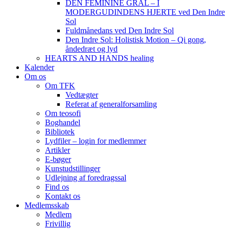
DEN FEMININE GRAL – I
MODERGUDINDENS HJERTE ved Den Indre
Sol
Fuldmånedans ved Den Indre Sol
Den Indre Sol: Holistisk Motion – Qi gong,
åndedræt og lyd
HEARTS AND HANDS healing
Kalender
Om os
Om TFK
Vedtægter
Referat af generalforsamling
Om teosofi
Boghandel
Bibliotek
Lydfiler – login for medlemmer
Artikler
E-bøger
Kunstudstillinger
Udlejning af foredragssal
Find os
Kontakt os
Medlemsskab
Medlem
Frivillig