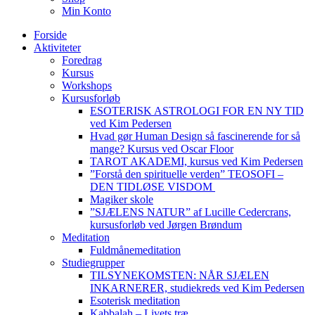
Min Konto
Forside
Aktiviteter
Foredrag
Kursus
Workshops
Kursusforløb
ESOTERISK ASTROLOGI FOR EN NY TID
ved Kim Pedersen
Hvad gør Human Design så fascinerende for så
mange? Kursus ved Oscar Floor
TAROT AKADEMI, kursus ved Kim Pedersen
”Forstå den spirituelle verden” TEOSOFI –
DEN TIDLØSE VISDOM
Magiker skole
”SJÆLENS NATUR” af Lucille Cedercrans,
kursusforløb ved Jørgen Brøndum
Meditation
Fuldmånemeditation
Studiegrupper
TILSYNEKOMSTEN: NÅR SJÆLEN
INKARNERER, studiekreds ved Kim Pedersen
Esoterisk meditation
Kabbalah – Livets træ