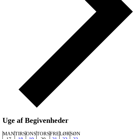
Uge af Begivenheder
MAN
TIRS
ONS
TORS
FRE
LØR
SØN