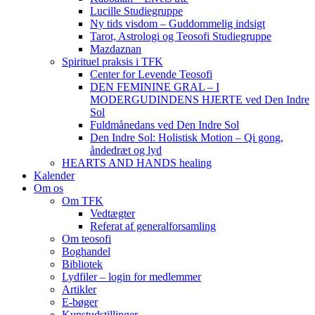
Lucille Studiegruppe
Ny tids visdom – Guddommelig indsigt
Tarot, Astrologi og Teosofi Studiegruppe
Mazdaznan
Spirituel praksis i TFK
Center for Levende Teosofi
DEN FEMININE GRAL – I
MODERGUDINDENS HJERTE ved Den Indre
Sol
Fuldmånedans ved Den Indre Sol
Den Indre Sol: Holistisk Motion – Qi gong,
åndedræt og lyd
HEARTS AND HANDS healing
Kalender
Om os
Om TFK
Vedtægter
Referat af generalforsamling
Om teosofi
Boghandel
Bibliotek
Lydfiler – login for medlemmer
Artikler
E-bøger
Kunstudstillinger