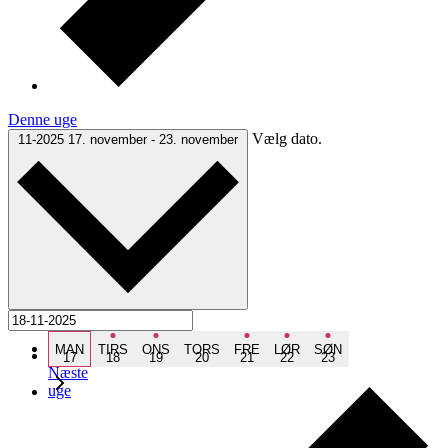
Denne uge
Vælg dato.
11-2025
17. november
-
23. november
Forrige
MAN
TIRS
ONS
TORS
FRE
LØR
SØN
uge
17
18
19
20
21
22
23
Næste
uge