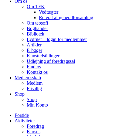
Om os
Om TFK
Vedtægter
Referat af generalforsamling
Om teosofi
Boghandel
Bibliotek
Lydfiler – login for medlemmer
Artikler
E-bøger
Kunstudstillinger
Udlejning af foredragssal
Find os
Kontakt os
Medlemsskab
Medlem
Frivillig
Shop
Shop
Min Konto
Forside
Aktiviteter
Foredrag
Kursus