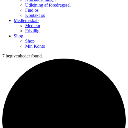
Udlejning af foredragssal
Find os
Kontakt os
Medlemsskab
Medlem
Frivillig
Shop
Shop
Min Konto
7 begivenheder found.