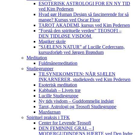
ESOTERISK ASTROLOGI FOR EN NY TID
ved Kim Pedersen
Hvad gør Human Design så fascinerende for så
mange? Kursus ved Oscar Floor
TAROT AKADEMI, kursus ved Kim Pedersen
”Forstå den spirituelle verden” TEOSOFI –
DEN TIDLØSE VISDOM
Magiker skole
”SJÆLENS NATUR” af Lucille Cedercrans,
kursusforløb ved Jørgen Brøndum
Meditation
Fuldmånemeditation
Studiegrupper
TILSYNEKOMSTEN: NÅR SJÆLEN
INKARNERER, studiekreds ved Kim Pedersen
Esoterisk meditation
Kabbalah – Livets træ
Lucille Studiegruppe
Ny tids visdom – Guddommelig indsigt
Tarot, Astrologi og Teosofi Studiegruppe
Mazdaznan
Spirituel praksis i TFK
Center for Levende Teosofi
DEN FEMININE GRAL – I
MODERGUDINDENS HJERTE ved Den Indre