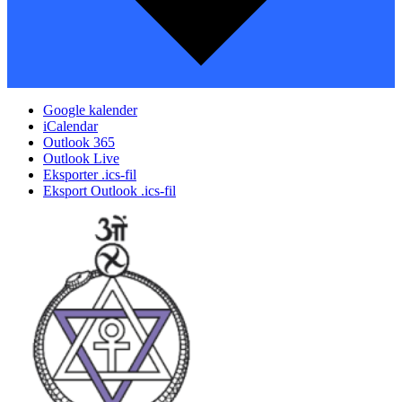
Google kalender
iCalendar
Outlook 365
Outlook Live
Eksporter .ics-fil
Eksport Outlook .ics-fil