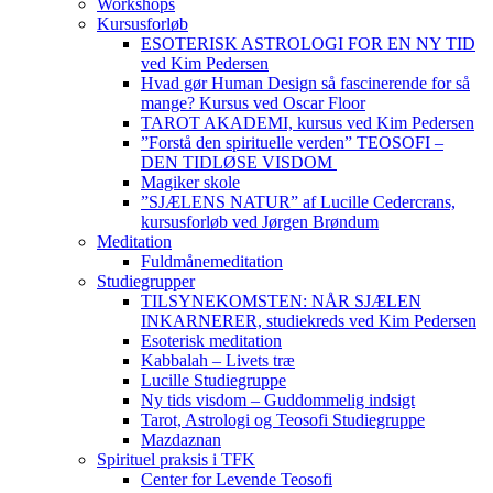
Workshops
Kursusforløb
ESOTERISK ASTROLOGI FOR EN NY TID
ved Kim Pedersen
Hvad gør Human Design så fascinerende for så
mange? Kursus ved Oscar Floor
TAROT AKADEMI, kursus ved Kim Pedersen
”Forstå den spirituelle verden” TEOSOFI –
DEN TIDLØSE VISDOM
Magiker skole
”SJÆLENS NATUR” af Lucille Cedercrans,
kursusforløb ved Jørgen Brøndum
Meditation
Fuldmånemeditation
Studiegrupper
TILSYNEKOMSTEN: NÅR SJÆLEN
INKARNERER, studiekreds ved Kim Pedersen
Esoterisk meditation
Kabbalah – Livets træ
Lucille Studiegruppe
Ny tids visdom – Guddommelig indsigt
Tarot, Astrologi og Teosofi Studiegruppe
Mazdaznan
Spirituel praksis i TFK
Center for Levende Teosofi