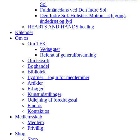
Sol
Fuldmånedans ved Den Indre Sol
Den Indre Sol: Holistisk Motion – Qi gong,
åndedræt og lyd
HEARTS AND HANDS healing
Kalender
Om os
Om TFK
Vedtægter
Referat af generalforsamling
Om teosofi
Boghandel
Bibliotek
Lydfiler – login for medlemmer
Artikler
E-bøger
Kunstudstillinger
Udlejning af foredragssal
Find os
Kontakt os
Medlemsskab
Medlem
Frivillig
Shop
Shop