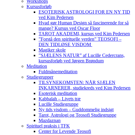
Workshops
Kursusforløb
ESOTERISK ASTROLOGI FOR EN NY TID
ved Kim Pedersen
Hvad gør Human Design så fascinerende for så
mange? Kursus ved Oscar Floor
TAROT AKADEMI, kursus ved Kim Pedersen
”Forstå den spirituelle verden” TEOSOFI –
DEN TIDLØSE VISDOM
Magiker skole
”SJÆLENS NATUR” af Lucille Cedercrans,
kursusforløb ved Jørgen Brøndum
Meditation
Fuldmånemeditation
Studiegrupper
TILSYNEKOMSTEN: NÅR SJÆLEN
INKARNERER, studiekreds ved Kim Pedersen
Esoterisk meditation
Kabbalah – Livets træ
Lucille Studiegruppe
Ny tids visdom – Guddommelig indsigt
Tarot, Astrologi og Teosofi Studiegruppe
Mazdaznan
Spirituel praksis i TFK
Center for Levende Teosofi