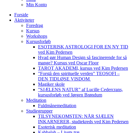
Min Konto
Forside
Aktiviteter
Foredrag
Kursus
Workshops
Kursusforløb
ESOTERISK ASTROLOGI FOR EN NY TID
ved Kim Pedersen
Hvad gør Human Design så fascinerende for så
mange? Kursus ved Oscar Floor
TAROT AKADEMI, kursus ved Kim Pedersen
”Forstå den spirituelle verden” TEOSOFI –
DEN TIDLØSE VISDOM
Magiker skole
”SJÆLENS NATUR” af Lucille Cedercrans,
kursusforløb ved Jørgen Brøndum
Meditation
Fuldmånemeditation
Studiegrupper
TILSYNEKOMSTEN: NÅR SJÆLEN
INKARNERER, studiekreds ved Kim Pedersen
Esoterisk meditation
Kabbalah – Livets træ