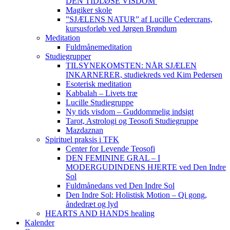
DEN TIDLØSE VISDOM
Magiker skole
”SJÆLENS NATUR” af Lucille Cedercrans,
kursusforløb ved Jørgen Brøndum
Meditation
Fuldmånemeditation
Studiegrupper
TILSYNEKOMSTEN: NÅR SJÆLEN
INKARNERER, studiekreds ved Kim Pedersen
Esoterisk meditation
Kabbalah – Livets træ
Lucille Studiegruppe
Ny tids visdom – Guddommelig indsigt
Tarot, Astrologi og Teosofi Studiegruppe
Mazdaznan
Spirituel praksis i TFK
Center for Levende Teosofi
DEN FEMININE GRAL – I
MODERGUDINDENS HJERTE ved Den Indre
Sol
Fuldmånedans ved Den Indre Sol
Den Indre Sol: Holistisk Motion – Qi gong,
åndedræt og lyd
HEARTS AND HANDS healing
Kalender