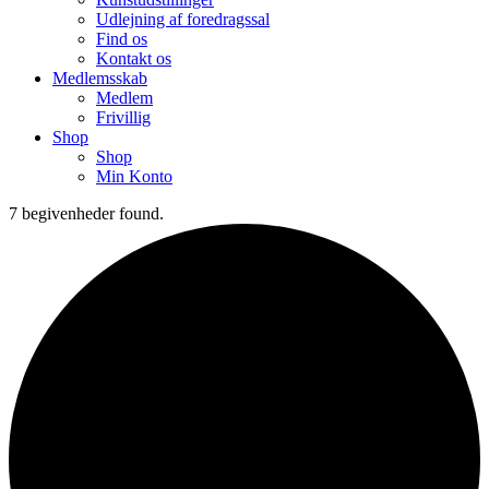
Udlejning af foredragssal
Find os
Kontakt os
Medlemsskab
Medlem
Frivillig
Shop
Shop
Min Konto
7 begivenheder found.