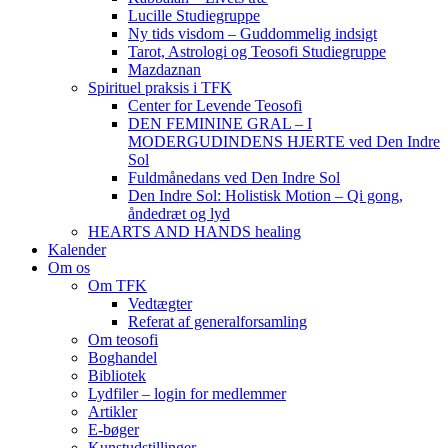
Lucille Studiegruppe
Ny tids visdom – Guddommelig indsigt
Tarot, Astrologi og Teosofi Studiegruppe
Mazdaznan
Spirituel praksis i TFK
Center for Levende Teosofi
DEN FEMININE GRAL – I
MODERGUDINDENS HJERTE ved Den Indre
Sol
Fuldmånedans ved Den Indre Sol
Den Indre Sol: Holistisk Motion – Qi gong,
åndedræt og lyd
HEARTS AND HANDS healing
Kalender
Om os
Om TFK
Vedtægter
Referat af generalforsamling
Om teosofi
Boghandel
Bibliotek
Lydfiler – login for medlemmer
Artikler
E-bøger
Kunstudstillinger