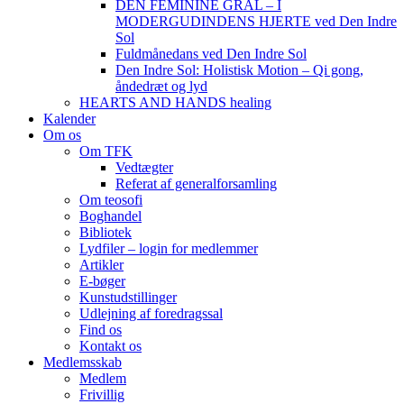
DEN FEMININE GRAL – I
MODERGUDINDENS HJERTE ved Den Indre
Sol
Fuldmånedans ved Den Indre Sol
Den Indre Sol: Holistisk Motion – Qi gong,
åndedræt og lyd
HEARTS AND HANDS healing
Kalender
Om os
Om TFK
Vedtægter
Referat af generalforsamling
Om teosofi
Boghandel
Bibliotek
Lydfiler – login for medlemmer
Artikler
E-bøger
Kunstudstillinger
Udlejning af foredragssal
Find os
Kontakt os
Medlemsskab
Medlem
Frivillig