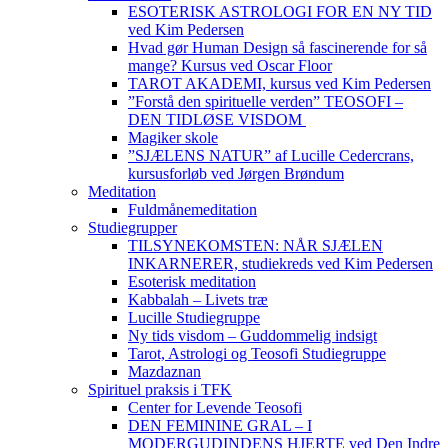
ESOTERISK ASTROLOGI FOR EN NY TID
ved Kim Pedersen
Hvad gør Human Design så fascinerende for så
mange? Kursus ved Oscar Floor
TAROT AKADEMI, kursus ved Kim Pedersen
”Forstå den spirituelle verden” TEOSOFI –
DEN TIDLØSE VISDOM
Magiker skole
”SJÆLENS NATUR” af Lucille Cedercrans,
kursusforløb ved Jørgen Brøndum
Meditation
Fuldmånemeditation
Studiegrupper
TILSYNEKOMSTEN: NÅR SJÆLEN
INKARNERER, studiekreds ved Kim Pedersen
Esoterisk meditation
Kabbalah – Livets træ
Lucille Studiegruppe
Ny tids visdom – Guddommelig indsigt
Tarot, Astrologi og Teosofi Studiegruppe
Mazdaznan
Spirituel praksis i TFK
Center for Levende Teosofi
DEN FEMININE GRAL – I
MODERGUDINDENS HJERTE ved Den Indre