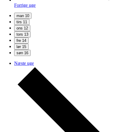
Forrige uge
man
10
tirs
11
ons
12
tors
13
fre
14
lør
15
søn
16
Næste uge