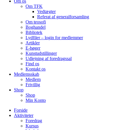
Om os
Om TFK
Vedtægter
Referat af generalforsamling
Om teosofi
Boghandel
Bibliotek
Lydfiler – login for medlemmer
Artikler
E-bøger
Kunstudstillinger
Udlejning af foredragssal
Find os
Kontakt os
Medlemsskab
Medlem
Frivillig
Shop
Shop
Min Konto
Forside
Aktiviteter
Foredrag
Kursus