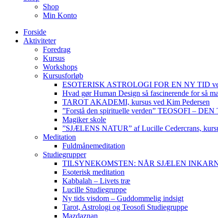
Shop
Min Konto
Forside
Aktiviteter
Foredrag
Kursus
Workshops
Kursusforløb
ESOTERISK ASTROLOGI FOR EN NY TID ved
Hvad gør Human Design så fascinerende for så m
TAROT AKADEMI, kursus ved Kim Pedersen
”Forstå den spirituelle verden” TEOSOFI – 
Magiker skole
”SJÆLENS NATUR” af Lucille Cedercrans, kursu
Meditation
Fuldmånemeditation
Studiegrupper
TILSYNEKOMSTEN: NÅR SJÆLEN INKARNERER,
Esoterisk meditation
Kabbalah – Livets træ
Lucille Studiegruppe
Ny tids visdom – Guddommelig indsigt
Tarot, Astrologi og Teosofi Studiegruppe
Mazdaznan