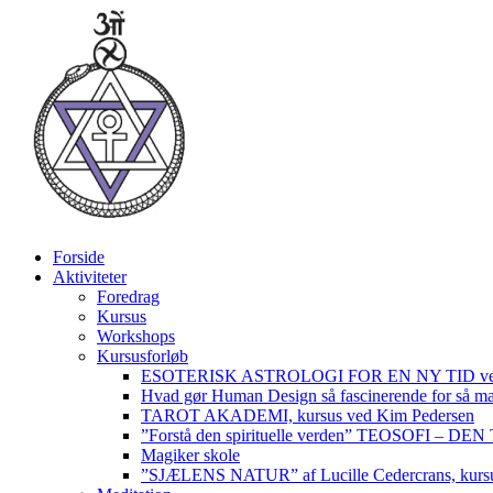
Videre
til
indhold
Forside
Aktiviteter
Foredrag
Kursus
Workshops
Kursusforløb
ESOTERISK ASTROLOGI FOR EN NY TID ved
Hvad gør Human Design så fascinerende for så m
TAROT AKADEMI, kursus ved Kim Pedersen
”Forstå den spirituelle verden” TEOSOFI – 
Magiker skole
”SJÆLENS NATUR” af Lucille Cedercrans, kursu