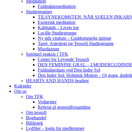
Meditation
Fuldmånemeditation
Studiegrupper
TILSYNEKOMSTEN: NÅR SJÆLEN INKARNERER,
Esoterisk meditation
Kabbalah – Livets træ
Lucille Studiegruppe
Ny tids visdom – Guddommelig indsigt
Tarot, Astrologi og Teosofi Studiegruppe
Mazdaznan
Spirituel praksis i TFK
Center for Levende Teosofi
DEN FEMININE GRAL – I MODERGUDINDENS 
Fuldmånedans ved Den Indre Sol
Den Indre Sol: Holistisk Motion – Qi gong, ånded
HEARTS AND HANDS healing
Kalender
Om os
Om TFK
Vedtægter
Referat af generalforsamling
Om teosofi
Boghandel
Bibliotek
Lydfiler – login for medlemmer