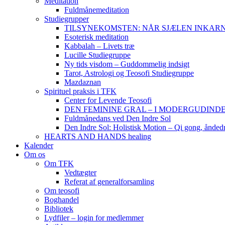
Meditation
Fuldmånemeditation
Studiegrupper
TILSYNEKOMSTEN: NÅR SJÆLEN INKARNERER,
Esoterisk meditation
Kabbalah – Livets træ
Lucille Studiegruppe
Ny tids visdom – Guddommelig indsigt
Tarot, Astrologi og Teosofi Studiegruppe
Mazdaznan
Spirituel praksis i TFK
Center for Levende Teosofi
DEN FEMININE GRAL – I MODERGUDINDENS 
Fuldmånedans ved Den Indre Sol
Den Indre Sol: Holistisk Motion – Qi gong, ånded
HEARTS AND HANDS healing
Kalender
Om os
Om TFK
Vedtægter
Referat af generalforsamling
Om teosofi
Boghandel
Bibliotek
Lydfiler – login for medlemmer