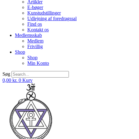
Artikler
E-bøger
Kunstudstillinger
Udlejning af foredragssal
Find os
Kontakt os
Medlemsskab
Medlem
Frivillig
Shop
Shop
Min Konto
Søg
0,00
kr.
0
Kurv