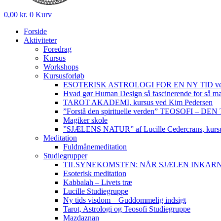
0,00
kr.
0
Kurv
Forside
Aktiviteter
Foredrag
Kursus
Workshops
Kursusforløb
ESOTERISK ASTROLOGI FOR EN NY TID ved
Hvad gør Human Design så fascinerende for så m
TAROT AKADEMI, kursus ved Kim Pedersen
”Forstå den spirituelle verden” TEOSOFI – 
Magiker skole
”SJÆLENS NATUR” af Lucille Cedercrans, kursu
Meditation
Fuldmånemeditation
Studiegrupper
TILSYNEKOMSTEN: NÅR SJÆLEN INKARNERER,
Esoterisk meditation
Kabbalah – Livets træ
Lucille Studiegruppe
Ny tids visdom – Guddommelig indsigt
Tarot, Astrologi og Teosofi Studiegruppe
Mazdaznan