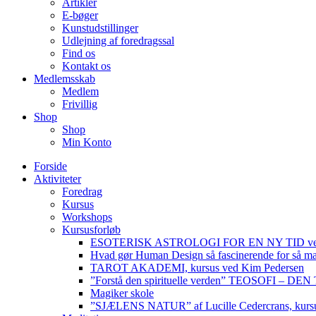
Artikler
E-bøger
Kunstudstillinger
Udlejning af foredragssal
Find os
Kontakt os
Medlemsskab
Medlem
Frivillig
Shop
Shop
Min Konto
Forside
Aktiviteter
Foredrag
Kursus
Workshops
Kursusforløb
ESOTERISK ASTROLOGI FOR EN NY TID ved
Hvad gør Human Design så fascinerende for så m
TAROT AKADEMI, kursus ved Kim Pedersen
”Forstå den spirituelle verden” TEOSOFI – 
Magiker skole
”SJÆLENS NATUR” af Lucille Cedercrans, kursu