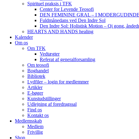
Spirituel praksis i TFK
Center for Levende Teosofi
DEN FEMININE GRAL – I MODERGUDINDENS 
Fuldmånedans ved Den Indre Sol
Den Indre Sol: Holistisk Motion – Qi gong, ånded
HEARTS AND HANDS healing
Kalender
Om os
Om TFK
Vedtægter
Referat af generalforsamling
Om teosofi
Boghandel
Bibliotek
Lydfiler – login for medlemmer
Artikler
E-bøger
Kunstudstillinger
Udlejning af foredragssal
Find os
Kontakt os
Medlemsskab
Medlem
Frivillig
Shop