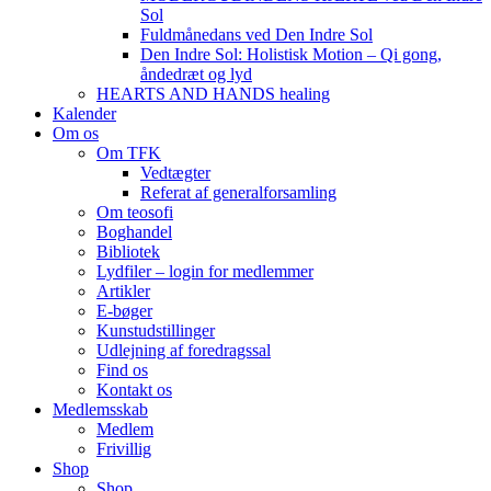
Sol
Fuldmånedans ved Den Indre Sol
Den Indre Sol: Holistisk Motion – Qi gong,
åndedræt og lyd
HEARTS AND HANDS healing
Kalender
Om os
Om TFK
Vedtægter
Referat af generalforsamling
Om teosofi
Boghandel
Bibliotek
Lydfiler – login for medlemmer
Artikler
E-bøger
Kunstudstillinger
Udlejning af foredragssal
Find os
Kontakt os
Medlemsskab
Medlem
Frivillig
Shop
Shop