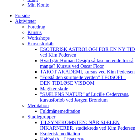
Min Konto
Forside
Aktiviteter
Foredrag
Kursus
Workshops
Kursusforløb
ESOTERISK ASTROLOGI FOR EN NY TID
ved Kim Pedersen
Hvad gør Human Design så fascinerende for så
mange? Kursus ved Oscar Floor
TAROT AKADEMI, kursus ved Kim Pedersen
”Forstå den spirituelle verden” TEOSOFI –
DEN TIDLØSE VISDOM
Magiker skole
”SJÆLENS NATUR” af Lucille Cedercrans,
kursusforløb ved Jørgen Brøndum
Meditation
Fuldmånemeditation
Studiegrupper
TILSYNEKOMSTEN: NÅR SJÆLEN
INKARNERER, studiekreds ved Kim Pedersen
Esoterisk meditation
Kabbalah – Livets træ