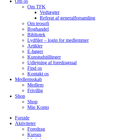
Om os
Om TFK
Vedtægter
Referat af generalforsamling
Om teosofi
Boghandel
Bibliotek
Lydfiler – login for medlemmer
Artikler
E-bøger
Kunstudstillinger
Udlejning af foredragssal
Find os
Kontakt os
Medlemsskab
Medlem
Frivillig
Shop
Shop
Min Konto
Forside
Aktiviteter
Foredrag
Kursus