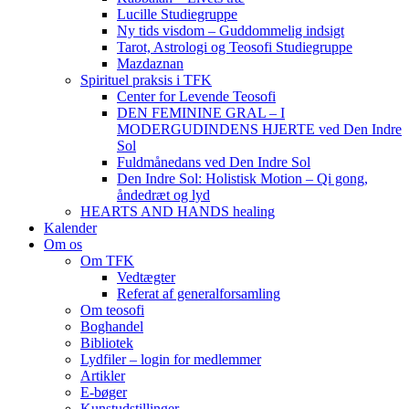
Lucille Studiegruppe
Ny tids visdom – Guddommelig indsigt
Tarot, Astrologi og Teosofi Studiegruppe
Mazdaznan
Spirituel praksis i TFK
Center for Levende Teosofi
DEN FEMININE GRAL – I
MODERGUDINDENS HJERTE ved Den Indre
Sol
Fuldmånedans ved Den Indre Sol
Den Indre Sol: Holistisk Motion – Qi gong,
åndedræt og lyd
HEARTS AND HANDS healing
Kalender
Om os
Om TFK
Vedtægter
Referat af generalforsamling
Om teosofi
Boghandel
Bibliotek
Lydfiler – login for medlemmer
Artikler
E-bøger
Kunstudstillinger