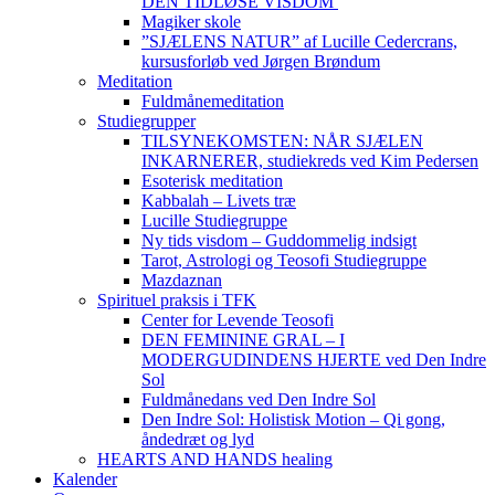
DEN TIDLØSE VISDOM
Magiker skole
”SJÆLENS NATUR” af Lucille Cedercrans,
kursusforløb ved Jørgen Brøndum
Meditation
Fuldmånemeditation
Studiegrupper
TILSYNEKOMSTEN: NÅR SJÆLEN
INKARNERER, studiekreds ved Kim Pedersen
Esoterisk meditation
Kabbalah – Livets træ
Lucille Studiegruppe
Ny tids visdom – Guddommelig indsigt
Tarot, Astrologi og Teosofi Studiegruppe
Mazdaznan
Spirituel praksis i TFK
Center for Levende Teosofi
DEN FEMININE GRAL – I
MODERGUDINDENS HJERTE ved Den Indre
Sol
Fuldmånedans ved Den Indre Sol
Den Indre Sol: Holistisk Motion – Qi gong,
åndedræt og lyd
HEARTS AND HANDS healing
Kalender