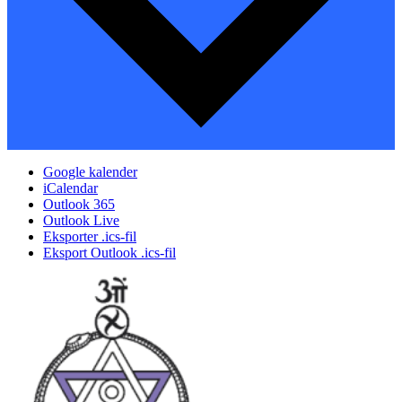
Google kalender
iCalendar
Outlook 365
Outlook Live
Eksporter .ics-fil
Eksport Outlook .ics-fil