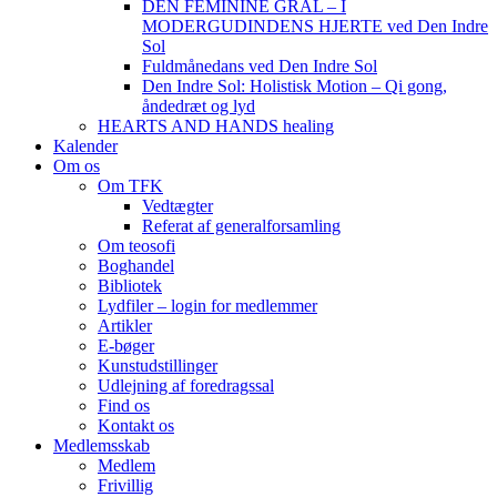
DEN FEMININE GRAL – I
MODERGUDINDENS HJERTE ved Den Indre
Sol
Fuldmånedans ved Den Indre Sol
Den Indre Sol: Holistisk Motion – Qi gong,
åndedræt og lyd
HEARTS AND HANDS healing
Kalender
Om os
Om TFK
Vedtægter
Referat af generalforsamling
Om teosofi
Boghandel
Bibliotek
Lydfiler – login for medlemmer
Artikler
E-bøger
Kunstudstillinger
Udlejning af foredragssal
Find os
Kontakt os
Medlemsskab
Medlem
Frivillig