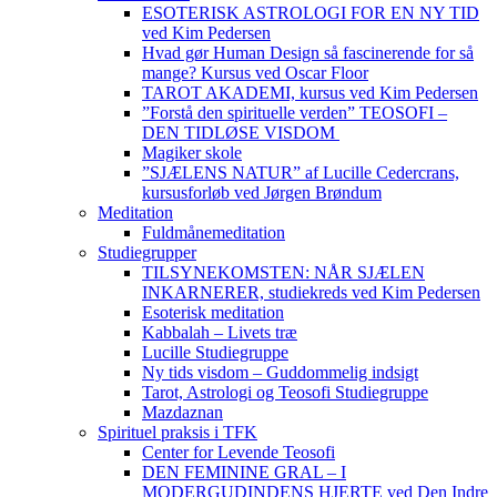
ESOTERISK ASTROLOGI FOR EN NY TID
ved Kim Pedersen
Hvad gør Human Design så fascinerende for så
mange? Kursus ved Oscar Floor
TAROT AKADEMI, kursus ved Kim Pedersen
”Forstå den spirituelle verden” TEOSOFI –
DEN TIDLØSE VISDOM
Magiker skole
”SJÆLENS NATUR” af Lucille Cedercrans,
kursusforløb ved Jørgen Brøndum
Meditation
Fuldmånemeditation
Studiegrupper
TILSYNEKOMSTEN: NÅR SJÆLEN
INKARNERER, studiekreds ved Kim Pedersen
Esoterisk meditation
Kabbalah – Livets træ
Lucille Studiegruppe
Ny tids visdom – Guddommelig indsigt
Tarot, Astrologi og Teosofi Studiegruppe
Mazdaznan
Spirituel praksis i TFK
Center for Levende Teosofi
DEN FEMININE GRAL – I
MODERGUDINDENS HJERTE ved Den Indre