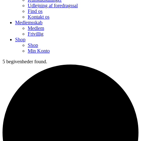
Udlejning af foredragssal
Find os
Kontakt os
Medlemsskab
Medlem
Frivillig
Shop
Shop
Min Konto
5 begivenheder found.