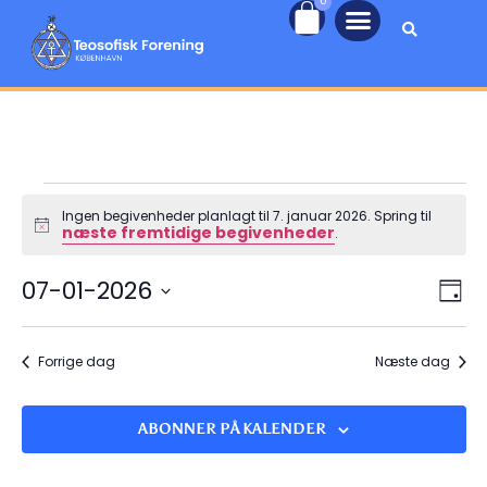
0
Ingen begivenheder planlagt til 7. januar 2026. Spring til
næste fremtidige begivenheder
Notice
.
Nav
Be
07-01-2026
DAG
Vi
Vælg
af
dato.
Na
vis
Forrige dag
Næste dag
ABONNER PÅ KALENDER