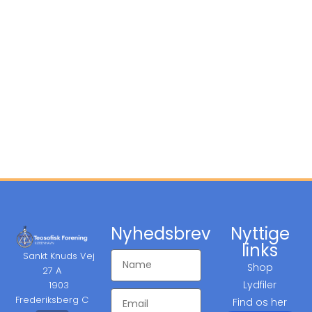
Nyhedsbrev
Nyttige
links
Sankt Knuds Vej
Shop
27 A
Lydfiler
1903
Frederiksberg C
Find os her