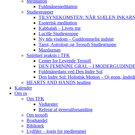
Meditation
Fuldmånemeditation
Studiegrupper
TILSYNEKOMSTEN: NÅR SJÆLEN INKARNERER,
Esoterisk meditation
Kabbalah – Livets træ
Lucille Studiegruppe
Ny tids visdom – Guddommelig indsigt
Tarot, Astrologi og Teosofi Studiegruppe
Mazdaznan
Spirituel praksis i TFK
Center for Levende Teosofi
DEN FEMININE GRAL – I MODERGUDINDENS 
Fuldmånedans ved Den Indre Sol
Den Indre Sol: Holistisk Motion – Qi gong, ånded
HEARTS AND HANDS healing
Kalender
Om os
Om TFK
Vedtægter
Referat af generalforsamling
Om teosofi
Boghandel
Bibliotek
Lydfiler – login for medlemmer