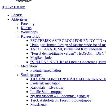
0,00
kr.
0
Kurv
Forside
Aktiviteter
Foredrag
Kursus
Workshops
Kursusforløb
ESOTERISK ASTROLOGI FOR EN NY TID ved
Hvad gør Human Design så fascinerende for så m
TAROT AKADEMI, kursus ved Kim Pedersen
”Forstå den spirituelle verden” TEOSOFI – 
Magiker skole
”SJÆLENS NATUR” af Lucille Cedercrans, kursu
Meditation
Fuldmånemeditation
Studiegrupper
TILSYNEKOMSTEN: NÅR SJÆLEN INKARNERER,
Esoterisk meditation
Kabbalah – Livets træ
Lucille Studiegruppe
Ny tids visdom – Guddommelig indsigt
Tarot, Astrologi og Teosofi Studiegruppe
Mazdaznan