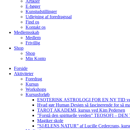
Artikler
E-bøger
Kunstudstillinger
Udlejning af foredragssal
Find os
Kontakt os
Medlemsskab
Medlem
Frivillig
Shop
Shop
Min Konto
Forside
Aktiviteter
Foredrag
Kursus
Workshops
Kursusforløb
ESOTERISK ASTROLOGI FOR EN NY TID ved
Hvad gør Human Design så fascinerende for så m
TAROT AKADEMI, kursus ved Kim Pedersen
”Forstå den spirituelle verden” TEOSOFI – 
Magiker skole
”SJÆLENS NATUR” af Lucille Cedercrans, kursu