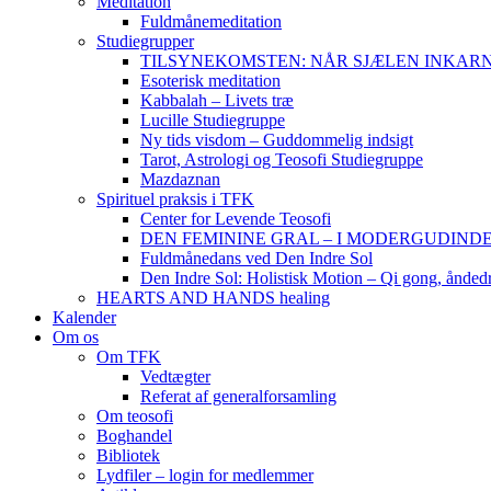
Meditation
Fuldmånemeditation
Studiegrupper
TILSYNEKOMSTEN: NÅR SJÆLEN INKARNERER,
Esoterisk meditation
Kabbalah – Livets træ
Lucille Studiegruppe
Ny tids visdom – Guddommelig indsigt
Tarot, Astrologi og Teosofi Studiegruppe
Mazdaznan
Spirituel praksis i TFK
Center for Levende Teosofi
DEN FEMININE GRAL – I MODERGUDINDENS 
Fuldmånedans ved Den Indre Sol
Den Indre Sol: Holistisk Motion – Qi gong, ånded
HEARTS AND HANDS healing
Kalender
Om os
Om TFK
Vedtægter
Referat af generalforsamling
Om teosofi
Boghandel
Bibliotek
Lydfiler – login for medlemmer