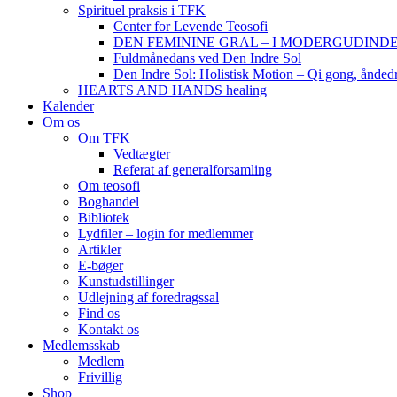
Spirituel praksis i TFK
Center for Levende Teosofi
DEN FEMININE GRAL – I MODERGUDINDENS 
Fuldmånedans ved Den Indre Sol
Den Indre Sol: Holistisk Motion – Qi gong, ånded
HEARTS AND HANDS healing
Kalender
Om os
Om TFK
Vedtægter
Referat af generalforsamling
Om teosofi
Boghandel
Bibliotek
Lydfiler – login for medlemmer
Artikler
E-bøger
Kunstudstillinger
Udlejning af foredragssal
Find os
Kontakt os
Medlemsskab
Medlem
Frivillig
Shop