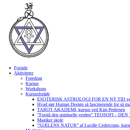
Videre
til
indhold
Forside
Aktiviteter
Foredrag
Kursus
Workshops
Kursusforløb
ESOTERISK ASTROLOGI FOR EN NY TID ved
Hvad gør Human Design så fascinerende for så m
TAROT AKADEMI, kursus ved Kim Pedersen
”Forstå den spirituelle verden” TEOSOFI – 
Magiker skole
”SJÆLENS NATUR” af Lucille Cedercrans, kursu