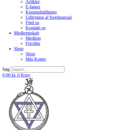
Artikler
E-bøger
Kunstudstillinger
Udlejning af foredragssal
Find os
Kontakt os
Medlemsskab
Medlem
Frivillig
Shop
Shop
Min Konto
Søg
0,00
kr.
0
Kurv