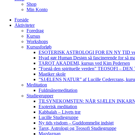
Shop
Min Konto
Forside
Aktiviteter
Foredrag
Kursus
Workshops
Kursusforløb
ESOTERISK ASTROLOGI FOR EN NY TID ved
Hvad gør Human Design så fascinerende for så m
TAROT AKADEMI, kursus ved Kim Pedersen
”Forstå den spirituelle verden” TEOSOFI – 
Magiker skole
”SJÆLENS NATUR” af Lucille Cedercrans, kursu
Meditation
Fuldmånemeditation
Studiegrupper
TILSYNEKOMSTEN: NÅR SJÆLEN INKARNERER,
Esoterisk meditation
Kabbalah – Livets træ
Lucille Studiegruppe
Ny tids visdom – Guddommelig indsigt
Tarot, Astrologi og Teosofi Studiegruppe
Mazdaznan