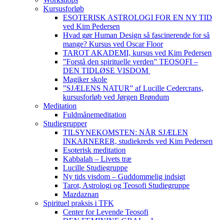
Kursusforløb
ESOTERISK ASTROLOGI FOR EN NY TID
ved Kim Pedersen
Hvad gør Human Design så fascinerende for så
mange? Kursus ved Oscar Floor
TAROT AKADEMI, kursus ved Kim Pedersen
”Forstå den spirituelle verden” TEOSOFI –
DEN TIDLØSE VISDOM
Magiker skole
”SJÆLENS NATUR” af Lucille Cedercrans,
kursusforløb ved Jørgen Brøndum
Meditation
Fuldmånemeditation
Studiegrupper
TILSYNEKOMSTEN: NÅR SJÆLEN
INKARNERER, studiekreds ved Kim Pedersen
Esoterisk meditation
Kabbalah – Livets træ
Lucille Studiegruppe
Ny tids visdom – Guddommelig indsigt
Tarot, Astrologi og Teosofi Studiegruppe
Mazdaznan
Spirituel praksis i TFK
Center for Levende Teosofi