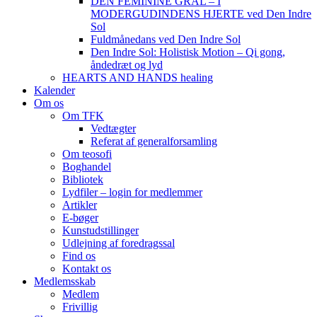
DEN FEMININE GRAL – I
MODERGUDINDENS HJERTE ved Den Indre
Sol
Fuldmånedans ved Den Indre Sol
Den Indre Sol: Holistisk Motion – Qi gong,
åndedræt og lyd
HEARTS AND HANDS healing
Kalender
Om os
Om TFK
Vedtægter
Referat af generalforsamling
Om teosofi
Boghandel
Bibliotek
Lydfiler – login for medlemmer
Artikler
E-bøger
Kunstudstillinger
Udlejning af foredragssal
Find os
Kontakt os
Medlemsskab
Medlem
Frivillig