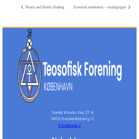
Hearts and Hands Healing
Esoterisk meditation – studiegruppe
Sankt Knuds Vej 27 A
1903 Frederiksberg C
Facebook-f