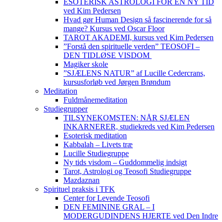
ESOTERISK ASTROLOGI FOR EN NY TID
ved Kim Pedersen
Hvad gør Human Design så fascinerende for så
mange? Kursus ved Oscar Floor
TAROT AKADEMI, kursus ved Kim Pedersen
”Forstå den spirituelle verden” TEOSOFI –
DEN TIDLØSE VISDOM
Magiker skole
”SJÆLENS NATUR” af Lucille Cedercrans,
kursusforløb ved Jørgen Brøndum
Meditation
Fuldmånemeditation
Studiegrupper
TILSYNEKOMSTEN: NÅR SJÆLEN
INKARNERER, studiekreds ved Kim Pedersen
Esoterisk meditation
Kabbalah – Livets træ
Lucille Studiegruppe
Ny tids visdom – Guddommelig indsigt
Tarot, Astrologi og Teosofi Studiegruppe
Mazdaznan
Spirituel praksis i TFK
Center for Levende Teosofi
DEN FEMININE GRAL – I
MODERGUDINDENS HJERTE ved Den Indre