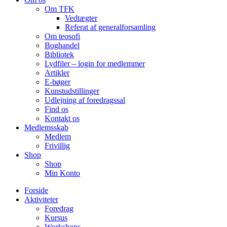
Om TFK
Vedtægter
Referat af generalforsamling
Om teosofi
Boghandel
Bibliotek
Lydfiler – login for medlemmer
Artikler
E-bøger
Kunstudstillinger
Udlejning af foredragssal
Find os
Kontakt os
Medlemsskab
Medlem
Frivillig
Shop
Shop
Min Konto
Forside
Aktiviteter
Foredrag
Kursus
Workshops