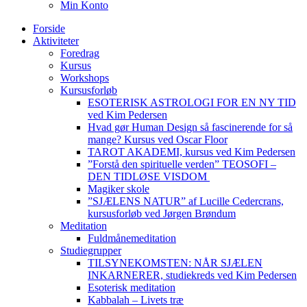
Min Konto
Forside
Aktiviteter
Foredrag
Kursus
Workshops
Kursusforløb
ESOTERISK ASTROLOGI FOR EN NY TID
ved Kim Pedersen
Hvad gør Human Design så fascinerende for så
mange? Kursus ved Oscar Floor
TAROT AKADEMI, kursus ved Kim Pedersen
”Forstå den spirituelle verden” TEOSOFI –
DEN TIDLØSE VISDOM
Magiker skole
”SJÆLENS NATUR” af Lucille Cedercrans,
kursusforløb ved Jørgen Brøndum
Meditation
Fuldmånemeditation
Studiegrupper
TILSYNEKOMSTEN: NÅR SJÆLEN
INKARNERER, studiekreds ved Kim Pedersen
Esoterisk meditation
Kabbalah – Livets træ