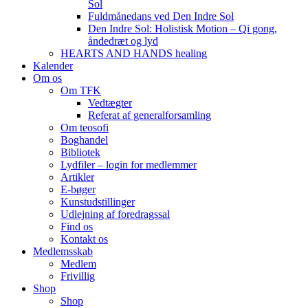
Sol
Fuldmånedans ved Den Indre Sol
Den Indre Sol: Holistisk Motion – Qi gong,
åndedræt og lyd
HEARTS AND HANDS healing
Kalender
Om os
Om TFK
Vedtægter
Referat af generalforsamling
Om teosofi
Boghandel
Bibliotek
Lydfiler – login for medlemmer
Artikler
E-bøger
Kunstudstillinger
Udlejning af foredragssal
Find os
Kontakt os
Medlemsskab
Medlem
Frivillig
Shop
Shop