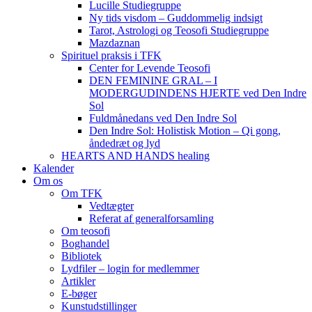
Lucille Studiegruppe
Ny tids visdom – Guddommelig indsigt
Tarot, Astrologi og Teosofi Studiegruppe
Mazdaznan
Spirituel praksis i TFK
Center for Levende Teosofi
DEN FEMININE GRAL – I
MODERGUDINDENS HJERTE ved Den Indre
Sol
Fuldmånedans ved Den Indre Sol
Den Indre Sol: Holistisk Motion – Qi gong,
åndedræt og lyd
HEARTS AND HANDS healing
Kalender
Om os
Om TFK
Vedtægter
Referat af generalforsamling
Om teosofi
Boghandel
Bibliotek
Lydfiler – login for medlemmer
Artikler
E-bøger
Kunstudstillinger