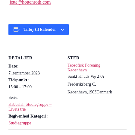
jette@hottenroth.com
Tilføj til kalender
DETALJER
STED
Teosofisk Forening
Dato:
København
7. september 2023
Sankt Knuds Vej 27A
Tidspunkt:
Frederiksberg C,
15:00 - 17:00
København
,
1903
Danmark
Serie:
Kabbalah Studiegruppe –
Livets træ
Begivenhed Kategori:
Studiegruppe