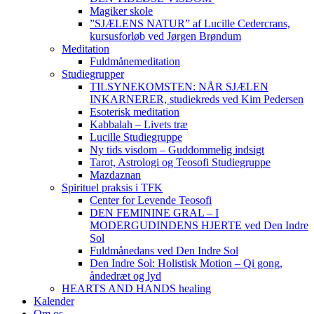
Magiker skole
”SJÆLENS NATUR” af Lucille Cedercrans,
kursusforløb ved Jørgen Brøndum
Meditation
Fuldmånemeditation
Studiegrupper
TILSYNEKOMSTEN: NÅR SJÆLEN
INKARNERER, studiekreds ved Kim Pedersen
Esoterisk meditation
Kabbalah – Livets træ
Lucille Studiegruppe
Ny tids visdom – Guddommelig indsigt
Tarot, Astrologi og Teosofi Studiegruppe
Mazdaznan
Spirituel praksis i TFK
Center for Levende Teosofi
DEN FEMININE GRAL – I
MODERGUDINDENS HJERTE ved Den Indre
Sol
Fuldmånedans ved Den Indre Sol
Den Indre Sol: Holistisk Motion – Qi gong,
åndedræt og lyd
HEARTS AND HANDS healing
Kalender
Om os