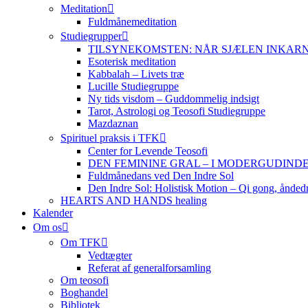
Meditation
Fuldmånemeditation
Studiegrupper
TILSYNEKOMSTEN: NÅR SJÆLEN INKARNERER,
Esoterisk meditation
Kabbalah – Livets træ
Lucille Studiegruppe
Ny tids visdom – Guddommelig indsigt
Tarot, Astrologi og Teosofi Studiegruppe
Mazdaznan
Spirituel praksis i TFK
Center for Levende Teosofi
DEN FEMININE GRAL – I MODERGUDINDENS 
Fuldmånedans ved Den Indre Sol
Den Indre Sol: Holistisk Motion – Qi gong, ånded
HEARTS AND HANDS healing
Kalender
Om os
Om TFK
Vedtægter
Referat af generalforsamling
Om teosofi
Boghandel
Bibliotek