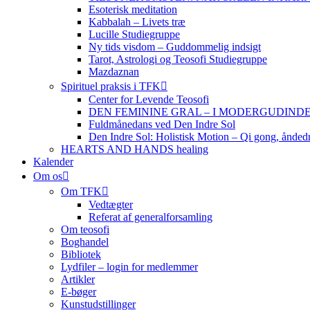
Esoterisk meditation
Kabbalah – Livets træ
Lucille Studiegruppe
Ny tids visdom – Guddommelig indsigt
Tarot, Astrologi og Teosofi Studiegruppe
Mazdaznan
Spirituel praksis i TFK
Center for Levende Teosofi
DEN FEMININE GRAL – I MODERGUDINDENS 
Fuldmånedans ved Den Indre Sol
Den Indre Sol: Holistisk Motion – Qi gong, ånded
HEARTS AND HANDS healing
Kalender
Om os
Om TFK
Vedtægter
Referat af generalforsamling
Om teosofi
Boghandel
Bibliotek
Lydfiler – login for medlemmer
Artikler
E-bøger
Kunstudstillinger