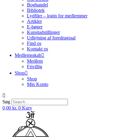
Boghandel
Bibliotek
Lydfiler – login for medlemmer
Artikler
E-bøger
Kunstudstillinger
Udlejning af foredragssal
Find os
Kontakt os
Medlemsskab
Medlem
Frivillig
Shop
Shop
Min Konto
Søg
0,00
kr.
0
Kurv