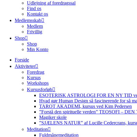
Udlejning af foredragssal
Find os
Kontakt os
Medlemsskab
Medlem
Frivillig
Shop
Shop
Min Konto
Forside
Aktiviteter
Foredrag
Kursus
Workshops
Kursusforløb
ESOTERISK ASTROLOGI FOR EN NY TID ved
Hvad gør Human Design så fascinerende for så m
TAROT AKADEMI, kursus ved Kim Pedersen
”Forstå den spirituelle verden” TEOSOFI – 
Magiker skole
”SJÆLENS NATUR” af Lucille Cedercrans, kursu
Meditation
Fuldmånemeditation