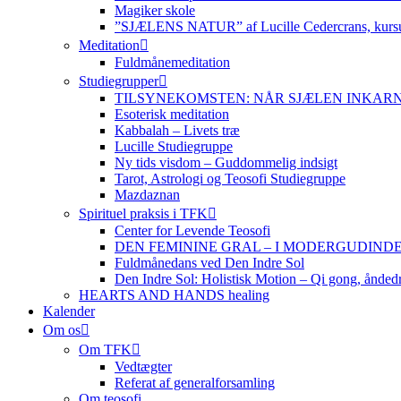
Magiker skole
”SJÆLENS NATUR” af Lucille Cedercrans, kursu
Meditation
Fuldmånemeditation
Studiegrupper
TILSYNEKOMSTEN: NÅR SJÆLEN INKARNERER,
Esoterisk meditation
Kabbalah – Livets træ
Lucille Studiegruppe
Ny tids visdom – Guddommelig indsigt
Tarot, Astrologi og Teosofi Studiegruppe
Mazdaznan
Spirituel praksis i TFK
Center for Levende Teosofi
DEN FEMININE GRAL – I MODERGUDINDENS 
Fuldmånedans ved Den Indre Sol
Den Indre Sol: Holistisk Motion – Qi gong, ånded
HEARTS AND HANDS healing
Kalender
Om os
Om TFK
Vedtægter
Referat af generalforsamling
Om teosofi