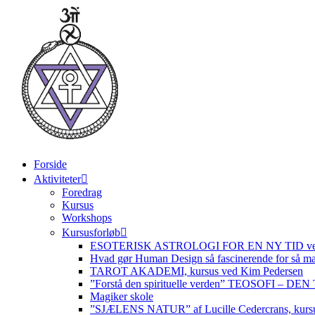
Videre
til
indhold
Forside
Aktiviteter
Foredrag
Kursus
Workshops
Kursusforløb
ESOTERISK ASTROLOGI FOR EN NY TID ved
Hvad gør Human Design så fascinerende for så m
TAROT AKADEMI, kursus ved Kim Pedersen
”Forstå den spirituelle verden” TEOSOFI – 
Magiker skole
”SJÆLENS NATUR” af Lucille Cedercrans, kursu