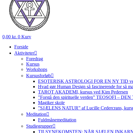
0,00
kr.
0
Kurv
Forside
Aktiviteter
Foredrag
Kursus
Workshops
Kursusforløb
ESOTERISK ASTROLOGI FOR EN NY TID ved
Hvad gør Human Design så fascinerende for så m
TAROT AKADEMI, kursus ved Kim Pedersen
”Forstå den spirituelle verden” TEOSOFI – 
Magiker skole
”SJÆLENS NATUR” af Lucille Cedercrans, kursu
Meditation
Fuldmånemeditation
Studiegrupper
TILSYNEKOMSTEN: NÅR SJÆLEN INKARNERER,