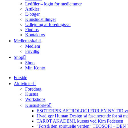
Lydfiler – login for medlemmer
Artikler
E-bøger
Kunstudstillinger
Udlejning af foredragssal
Find os
Kontakt os
Medlemsskab
Medlem
Frivillig
Shop
Shop
Min Konto
Forside
Aktiviteter
Foredrag
Kursus
Workshops
Kursusforløb
ESOTERISK ASTROLOGI FOR EN NY TID ved
Hvad gør Human Design så fascinerende for så m
TAROT AKADEMI, kursus ved Kim Pedersen
”Forstå den spirituelle verden” TEOSOFI – 