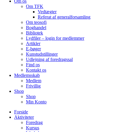
Om os
Om TFK
Vedtægter
Referat af generalforsamling
Om teosofi
Boghandel
Bibliotek
Lydfiler – login for medlemmer
Artikler
E-bøger
Kunstudstillinger
Udlejning af foredragssal
Find os
Kontakt os
Medlemsskab
Medlem
Frivillig
Shop
Shop
Min Konto
Forside
Aktiviteter
Foredrag
Kursus