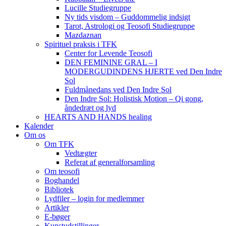
Lucille Studiegruppe
Ny tids visdom – Guddommelig indsigt
Tarot, Astrologi og Teosofi Studiegruppe
Mazdaznan
Spirituel praksis i TFK
Center for Levende Teosofi
DEN FEMININE GRAL – I
MODERGUDINDENS HJERTE ved Den Indre
Sol
Fuldmånedans ved Den Indre Sol
Den Indre Sol: Holistisk Motion – Qi gong,
åndedræt og lyd
HEARTS AND HANDS healing
Kalender
Om os
Om TFK
Vedtægter
Referat af generalforsamling
Om teosofi
Boghandel
Bibliotek
Lydfiler – login for medlemmer
Artikler
E-bøger
Kunstudstillinger