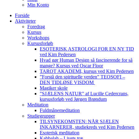
Min Konto
Forside
Aktiviteter
Foredrag
Kursus
Workshops
Kursusforløb
ESOTERISK ASTROLOGI FOR EN NY TID
ved Kim Pedersen
Hvad gør Human Design så fascinerende for så
mange? Kursus ved Oscar Floor
TAROT AKADEMI, kursus ved Kim Pedersen
”Forstå den spirituelle verden” TEOSOFI –
DEN TIDLØSE VISDOM
Magiker skole
”SJÆLENS NATUR” af Lucille Cedercrans,
kursusforløb ved Jørgen Brøndum
Meditation
Fuldmånemeditation
Studiegrupper
TILSYNEKOMSTEN: NÅR SJÆLEN
INKARNERER, studiekreds ved Kim Pedersen
Esoterisk meditation
Kabbalah – Livets træ