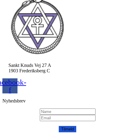
Sankt Knuds Vej 27 A
1903 Frederiksberg C
acebook-
f
Nyhedsbrev
Tilmeld