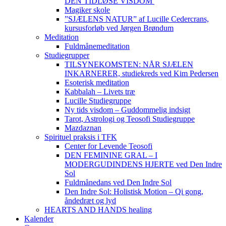
DEN TIDLØSE VISDOM
Magiker skole
”SJÆLENS NATUR” af Lucille Cedercrans,
kursusforløb ved Jørgen Brøndum
Meditation
Fuldmånemeditation
Studiegrupper
TILSYNEKOMSTEN: NÅR SJÆLEN
INKARNERER, studiekreds ved Kim Pedersen
Esoterisk meditation
Kabbalah – Livets træ
Lucille Studiegruppe
Ny tids visdom – Guddommelig indsigt
Tarot, Astrologi og Teosofi Studiegruppe
Mazdaznan
Spirituel praksis i TFK
Center for Levende Teosofi
DEN FEMININE GRAL – I
MODERGUDINDENS HJERTE ved Den Indre
Sol
Fuldmånedans ved Den Indre Sol
Den Indre Sol: Holistisk Motion – Qi gong,
åndedræt og lyd
HEARTS AND HANDS healing
Kalender