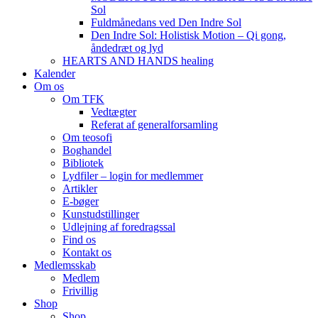
Sol
Fuldmånedans ved Den Indre Sol
Den Indre Sol: Holistisk Motion – Qi gong,
åndedræt og lyd
HEARTS AND HANDS healing
Kalender
Om os
Om TFK
Vedtægter
Referat af generalforsamling
Om teosofi
Boghandel
Bibliotek
Lydfiler – login for medlemmer
Artikler
E-bøger
Kunstudstillinger
Udlejning af foredragssal
Find os
Kontakt os
Medlemsskab
Medlem
Frivillig
Shop
Shop