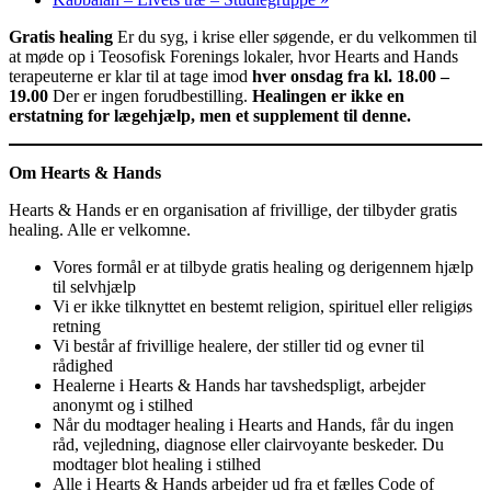
Gratis healing
Er du syg, i krise eller søgende, er du velkommen til
at møde op i Teosofisk Forenings lokaler, hvor Hearts and Hands
terapeuterne er klar til at tage imod
hver onsdag fra kl. 18.00 –
19.00
Der er ingen forudbestilling.
Healingen er ikke en
erstatning for lægehjælp, men et supplement til denne.
Om Hearts & Hands
Hearts & Hands er en organisation af frivillige, der tilbyder gratis
healing. Alle er velkomne.
Vores formål er at tilbyde gratis healing og derigennem hjælp
til selvhjælp
Vi er ikke tilknyttet en bestemt religion, spirituel eller religiøs
retning
Vi består af frivillige healere, der stiller tid og evner til
rådighed
Healerne i Hearts & Hands har tavshedspligt, arbejder
anonymt og i stilhed
Når du modtager healing i Hearts and Hands, får du ingen
råd, vejledning, diagnose eller clairvoyante beskeder. Du
modtager blot healing i stilhed
Alle i Hearts & Hands arbejder ud fra et fælles Code of