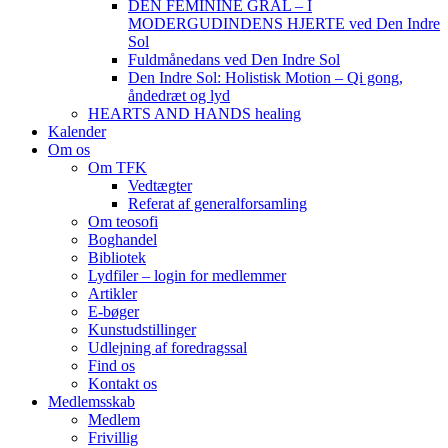
DEN FEMININE GRAL – I
MODERGUDINDENS HJERTE ved Den Indre
Sol
Fuldmånedans ved Den Indre Sol
Den Indre Sol: Holistisk Motion – Qi gong,
åndedræt og lyd
HEARTS AND HANDS healing
Kalender
Om os
Om TFK
Vedtægter
Referat af generalforsamling
Om teosofi
Boghandel
Bibliotek
Lydfiler – login for medlemmer
Artikler
E-bøger
Kunstudstillinger
Udlejning af foredragssal
Find os
Kontakt os
Medlemsskab
Medlem
Frivillig