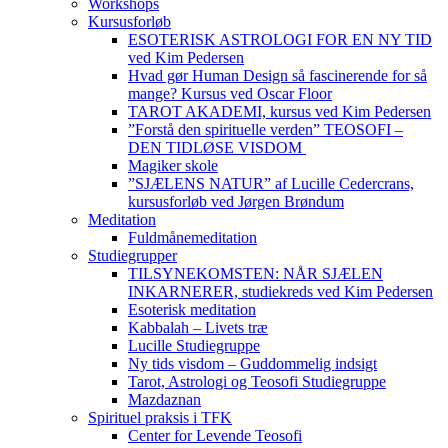
Workshops
Kursusforløb
ESOTERISK ASTROLOGI FOR EN NY TID
ved Kim Pedersen
Hvad gør Human Design så fascinerende for så
mange? Kursus ved Oscar Floor
TAROT AKADEMI, kursus ved Kim Pedersen
”Forstå den spirituelle verden” TEOSOFI –
DEN TIDLØSE VISDOM
Magiker skole
”SJÆLENS NATUR” af Lucille Cedercrans,
kursusforløb ved Jørgen Brøndum
Meditation
Fuldmånemeditation
Studiegrupper
TILSYNEKOMSTEN: NÅR SJÆLEN
INKARNERER, studiekreds ved Kim Pedersen
Esoterisk meditation
Kabbalah – Livets træ
Lucille Studiegruppe
Ny tids visdom – Guddommelig indsigt
Tarot, Astrologi og Teosofi Studiegruppe
Mazdaznan
Spirituel praksis i TFK
Center for Levende Teosofi