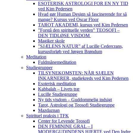
ESOTERISK ASTROLOGI FOR EN NY TID
ved Kim Pedersen
Hvad gør Human Design så fascinerende for så
mange? Kursus ved Oscar Floor
TAROT AKADEMI, kursus ved Kim Pedersen
”Forstå den spirituelle verden” TEOSOFI –
DEN TIDLØSE VISDOM
Magiker skole
”SJÆLENS NATUR” af Lucille Cedercrans,
kursusforløb ved Jørgen Brøndum
Meditation
Fuldmånemeditation
Studiegrupper
TILSYNEKOMSTEN: NÅR SJÆLEN
INKARNERER, studiekreds ved Kim Pedersen
Esoterisk meditation
Kabbalah – Livets træ
Lucille Studiegruppe
Ny tids visdom – Guddommelig indsigt
Tarot, Astrologi og Teosofi Studiegruppe
Mazdaznan
Spirituel praksis i TFK
Center for Levende Teosofi
DEN FEMININE GRAL – I
MODERGUDINDENS HJERTE ved Den Indre