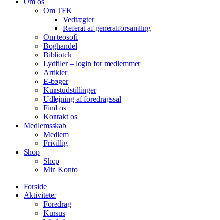
Om os
Om TFK
Vedtægter
Referat af generalforsamling
Om teosofi
Boghandel
Bibliotek
Lydfiler – login for medlemmer
Artikler
E-bøger
Kunstudstillinger
Udlejning af foredragssal
Find os
Kontakt os
Medlemsskab
Medlem
Frivillig
Shop
Shop
Min Konto
Forside
Aktiviteter
Foredrag
Kursus