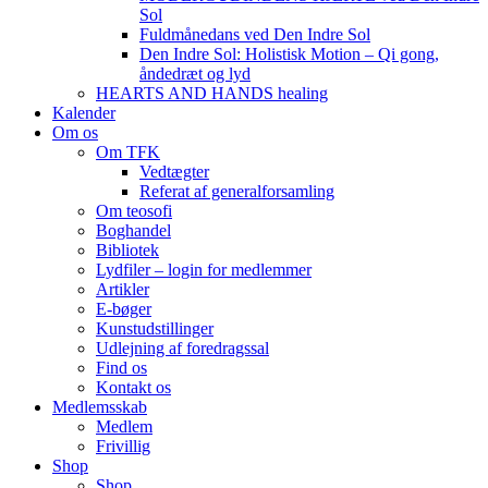
Sol
Fuldmånedans ved Den Indre Sol
Den Indre Sol: Holistisk Motion – Qi gong,
åndedræt og lyd
HEARTS AND HANDS healing
Kalender
Om os
Om TFK
Vedtægter
Referat af generalforsamling
Om teosofi
Boghandel
Bibliotek
Lydfiler – login for medlemmer
Artikler
E-bøger
Kunstudstillinger
Udlejning af foredragssal
Find os
Kontakt os
Medlemsskab
Medlem
Frivillig
Shop
Shop