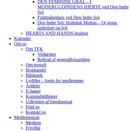
DEN FEMININE GRAL – I
MODERGUDINDENS HJERTE ved Den Indre
Sol
Fuldmånedans ved Den Indre Sol
Den Indre Sol: Holistisk Motion – Qi gong,
åndedræt og lyd
HEARTS AND HANDS healing
Kalender
Om os
Om TFK
Vedtægter
Referat af generalforsamling
Om teosofi
Boghandel
Bibliotek
Lydfiler – login for medlemmer
Artikler
E-bøger
Kunstudstillinger
Udlejning af foredragssal
Find os
Kontakt os
Medlemsskab
Medlem
Frivillig