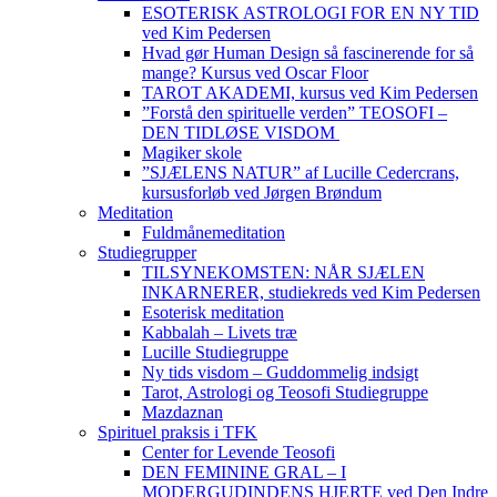
ESOTERISK ASTROLOGI FOR EN NY TID
ved Kim Pedersen
Hvad gør Human Design så fascinerende for så
mange? Kursus ved Oscar Floor
TAROT AKADEMI, kursus ved Kim Pedersen
”Forstå den spirituelle verden” TEOSOFI –
DEN TIDLØSE VISDOM
Magiker skole
”SJÆLENS NATUR” af Lucille Cedercrans,
kursusforløb ved Jørgen Brøndum
Meditation
Fuldmånemeditation
Studiegrupper
TILSYNEKOMSTEN: NÅR SJÆLEN
INKARNERER, studiekreds ved Kim Pedersen
Esoterisk meditation
Kabbalah – Livets træ
Lucille Studiegruppe
Ny tids visdom – Guddommelig indsigt
Tarot, Astrologi og Teosofi Studiegruppe
Mazdaznan
Spirituel praksis i TFK
Center for Levende Teosofi
DEN FEMININE GRAL – I
MODERGUDINDENS HJERTE ved Den Indre