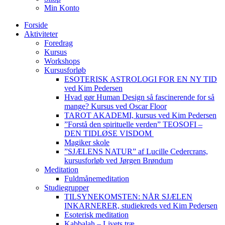
Min Konto
Forside
Aktiviteter
Foredrag
Kursus
Workshops
Kursusforløb
ESOTERISK ASTROLOGI FOR EN NY TID
ved Kim Pedersen
Hvad gør Human Design så fascinerende for så
mange? Kursus ved Oscar Floor
TAROT AKADEMI, kursus ved Kim Pedersen
”Forstå den spirituelle verden” TEOSOFI –
DEN TIDLØSE VISDOM
Magiker skole
”SJÆLENS NATUR” af Lucille Cedercrans,
kursusforløb ved Jørgen Brøndum
Meditation
Fuldmånemeditation
Studiegrupper
TILSYNEKOMSTEN: NÅR SJÆLEN
INKARNERER, studiekreds ved Kim Pedersen
Esoterisk meditation
Kabbalah – Livets træ