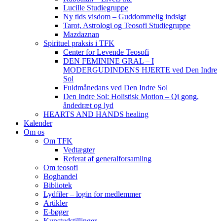
Lucille Studiegruppe
Ny tids visdom – Guddommelig indsigt
Tarot, Astrologi og Teosofi Studiegruppe
Mazdaznan
Spirituel praksis i TFK
Center for Levende Teosofi
DEN FEMININE GRAL – I
MODERGUDINDENS HJERTE ved Den Indre
Sol
Fuldmånedans ved Den Indre Sol
Den Indre Sol: Holistisk Motion – Qi gong,
åndedræt og lyd
HEARTS AND HANDS healing
Kalender
Om os
Om TFK
Vedtægter
Referat af generalforsamling
Om teosofi
Boghandel
Bibliotek
Lydfiler – login for medlemmer
Artikler
E-bøger
Kunstudstillinger