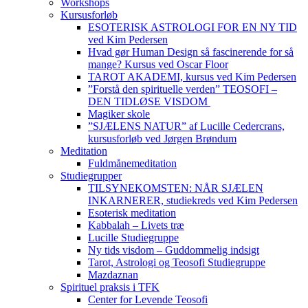
Workshops
Kursusforløb
ESOTERISK ASTROLOGI FOR EN NY TID
ved Kim Pedersen
Hvad gør Human Design så fascinerende for så
mange? Kursus ved Oscar Floor
TAROT AKADEMI, kursus ved Kim Pedersen
”Forstå den spirituelle verden” TEOSOFI –
DEN TIDLØSE VISDOM
Magiker skole
”SJÆLENS NATUR” af Lucille Cedercrans,
kursusforløb ved Jørgen Brøndum
Meditation
Fuldmånemeditation
Studiegrupper
TILSYNEKOMSTEN: NÅR SJÆLEN
INKARNERER, studiekreds ved Kim Pedersen
Esoterisk meditation
Kabbalah – Livets træ
Lucille Studiegruppe
Ny tids visdom – Guddommelig indsigt
Tarot, Astrologi og Teosofi Studiegruppe
Mazdaznan
Spirituel praksis i TFK
Center for Levende Teosofi