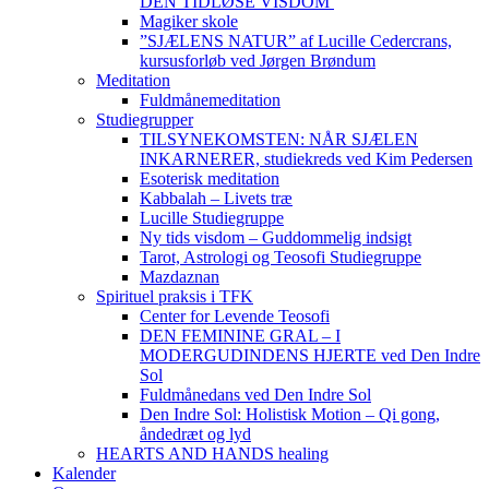
DEN TIDLØSE VISDOM
Magiker skole
”SJÆLENS NATUR” af Lucille Cedercrans,
kursusforløb ved Jørgen Brøndum
Meditation
Fuldmånemeditation
Studiegrupper
TILSYNEKOMSTEN: NÅR SJÆLEN
INKARNERER, studiekreds ved Kim Pedersen
Esoterisk meditation
Kabbalah – Livets træ
Lucille Studiegruppe
Ny tids visdom – Guddommelig indsigt
Tarot, Astrologi og Teosofi Studiegruppe
Mazdaznan
Spirituel praksis i TFK
Center for Levende Teosofi
DEN FEMININE GRAL – I
MODERGUDINDENS HJERTE ved Den Indre
Sol
Fuldmånedans ved Den Indre Sol
Den Indre Sol: Holistisk Motion – Qi gong,
åndedræt og lyd
HEARTS AND HANDS healing
Kalender