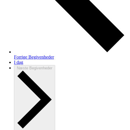
Forrige
Begivenheder
I dag
Næste
Begivenheder