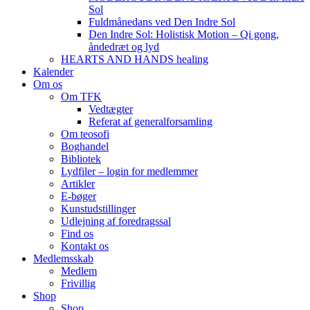
Sol
Fuldmånedans ved Den Indre Sol
Den Indre Sol: Holistisk Motion – Qi gong,
åndedræt og lyd
HEARTS AND HANDS healing
Kalender
Om os
Om TFK
Vedtægter
Referat af generalforsamling
Om teosofi
Boghandel
Bibliotek
Lydfiler – login for medlemmer
Artikler
E-bøger
Kunstudstillinger
Udlejning af foredragssal
Find os
Kontakt os
Medlemsskab
Medlem
Frivillig
Shop
Shop