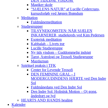
DEN TIDLØSE VISDOM
Magiker skole
”SJÆLENS NATUR” af Lucille Cedercrans,
kursusforløb ved Jørgen Brøndum
Meditation
Fuldmånemeditation
Studiegrupper
TILSYNEKOMSTEN: NÅR SJÆLEN
INKARNERER, studiekreds ved Kim Pedersen
Esoterisk meditation
Kabbalah – Livets træ
Lucille Studiegruppe
Ny tids visdom – Guddommelig indsigt
Tarot, Astrologi og Teosofi Studiegruppe
Mazdaznan
Spirituel praksis i TFK
Center for Levende Teosofi
DEN FEMININE GRAL – I
MODERGUDINDENS HJERTE ved Den Indre
Sol
Fuldmånedans ved Den Indre Sol
Den Indre Sol: Holistisk Motion – Qi gong,
åndedræt og lyd
HEARTS AND HANDS healing
Kalender