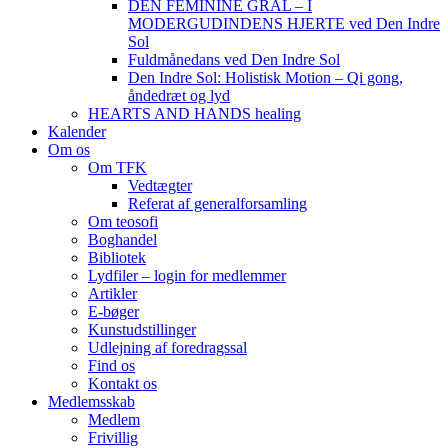
DEN FEMININE GRAL – I
MODERGUDINDENS HJERTE ved Den Indre
Sol
Fuldmånedans ved Den Indre Sol
Den Indre Sol: Holistisk Motion – Qi gong,
åndedræt og lyd
HEARTS AND HANDS healing
Kalender
Om os
Om TFK
Vedtægter
Referat af generalforsamling
Om teosofi
Boghandel
Bibliotek
Lydfiler – login for medlemmer
Artikler
E-bøger
Kunstudstillinger
Udlejning af foredragssal
Find os
Kontakt os
Medlemsskab
Medlem
Frivillig