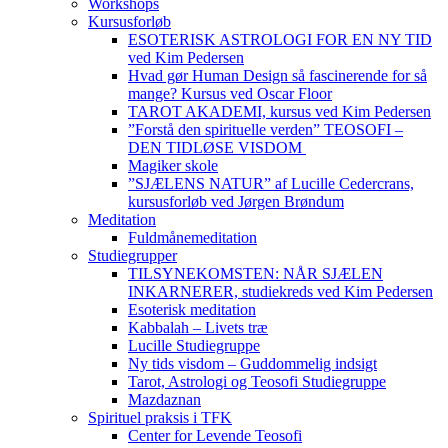
Workshops
Kursusforløb
ESOTERISK ASTROLOGI FOR EN NY TID
ved Kim Pedersen
Hvad gør Human Design så fascinerende for så
mange? Kursus ved Oscar Floor
TAROT AKADEMI, kursus ved Kim Pedersen
”Forstå den spirituelle verden” TEOSOFI –
DEN TIDLØSE VISDOM
Magiker skole
”SJÆLENS NATUR” af Lucille Cedercrans,
kursusforløb ved Jørgen Brøndum
Meditation
Fuldmånemeditation
Studiegrupper
TILSYNEKOMSTEN: NÅR SJÆLEN
INKARNERER, studiekreds ved Kim Pedersen
Esoterisk meditation
Kabbalah – Livets træ
Lucille Studiegruppe
Ny tids visdom – Guddommelig indsigt
Tarot, Astrologi og Teosofi Studiegruppe
Mazdaznan
Spirituel praksis i TFK
Center for Levende Teosofi