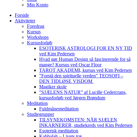
Min Konto
Forside
Aktiviteter
Foredrag
Kursus
Workshops
Kursusforløb
ESOTERISK ASTROLOGI FOR EN NY TID
ved Kim Pedersen
Hvad gør Human Design så fascinerende for så
mange? Kursus ved Oscar Floor
TAROT AKADEMI, kursus ved Kim Pedersen
”Forstå den spirituelle verden” TEOSOFI –
DEN TIDLØSE VISDOM
Magiker skole
”SJÆLENS NATUR” af Lucille Cedercrans,
kursusforløb ved Jørgen Brøndum
Meditation
Fuldmånemeditation
Studiegrupper
TILSYNEKOMSTEN: NÅR SJÆLEN
INKARNERER, studiekreds ved Kim Pedersen
Esoterisk meditation
Kabbalah – Livets træ