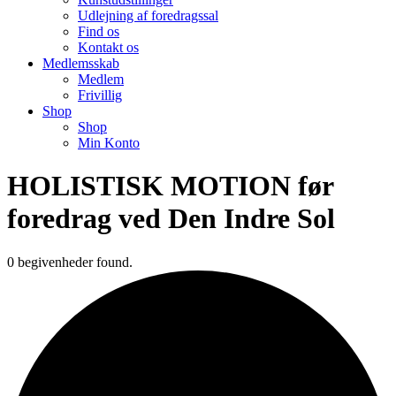
Udlejning af foredragssal
Find os
Kontakt os
Medlemsskab
Medlem
Frivillig
Shop
Shop
Min Konto
HOLISTISK MOTION før
foredrag ved Den Indre Sol
0 begivenheder found.