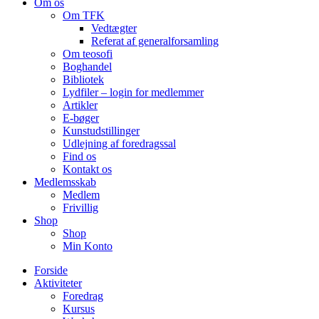
Om os
Om TFK
Vedtægter
Referat af generalforsamling
Om teosofi
Boghandel
Bibliotek
Lydfiler – login for medlemmer
Artikler
E-bøger
Kunstudstillinger
Udlejning af foredragssal
Find os
Kontakt os
Medlemsskab
Medlem
Frivillig
Shop
Shop
Min Konto
Forside
Aktiviteter
Foredrag
Kursus