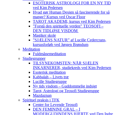
ESOTERISK ASTROLOGI FOR EN NY TID
ved Kim Pedersen
Hvad gør Human Design så fascinerende for så
mange? Kursus ved Oscar Floor
TAROT AKADEMI, kursus ved Kim Pedersen
”Forstå den spirituelle verden” TEOSOFI –
DEN TIDLØSE VISDOM
Magiker skole
”SJÆLENS NATUR” af Lucille Cedercrans,
kursusforløb ved Jørgen Brøndum
Meditation
Fuldmånemeditation
Studiegrupper
TILSYNEKOMSTEN: NÅR SJÆLEN
INKARNERER, studiekreds ved Kim Pedersen
Esoterisk meditation
Kabbalah – Livets træ
Lucille Studiegruppe
Ny tids visdom – Guddommelig indsigt
Tarot, Astrologi og Teosofi Studiegruppe
Mazdaznan
Spirituel praksis i TFK
Center for Levende Teosofi
DEN FEMININE GRAL – I
MODERGUDINDENS HJERTE ved Den Indre