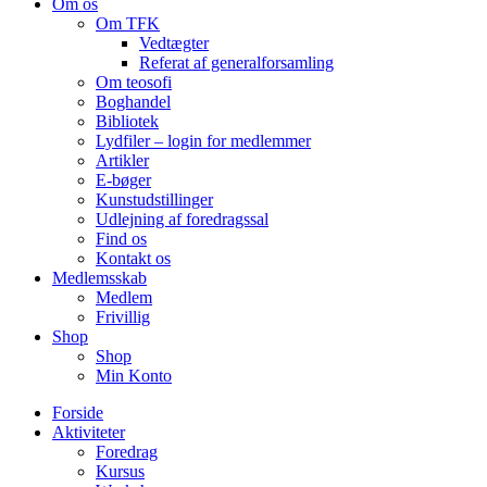
Om os
Om TFK
Vedtægter
Referat af generalforsamling
Om teosofi
Boghandel
Bibliotek
Lydfiler – login for medlemmer
Artikler
E-bøger
Kunstudstillinger
Udlejning af foredragssal
Find os
Kontakt os
Medlemsskab
Medlem
Frivillig
Shop
Shop
Min Konto
Forside
Aktiviteter
Foredrag
Kursus