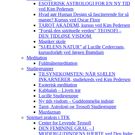
ESOTERISK ASTROLOGI FOR EN NY TID
ved Kim Pedersen
Hvad gør Human Design så fascinerende for så
mange? Kursus ved Oscar Floor
TAROT AKADEMI, kursus ved Kim Pedersen
”Forstå den spirituelle verden” TEOSOFI –
DEN TIDLØSE VISDOM
Magiker skole
”SJÆLENS NATUR” af Lucille Cedercrans,
kursusforløb ved Jørgen Brøndum
Meditation
Fuldmånemeditation
Studiegrupper
TILSYNEKOMSTEN: NÅR SJÆLEN
INKARNERER, studiekreds ved Kim Pedersen
Esoterisk meditation
Kabbalah – Livets træ
Lucille Studiegruppe
Ny tids visdom – Guddommelig indsigt
Tarot, Astrologi og Teosofi Studiegruppe
Mazdaznan
Spirituel praksis i TFK
Center for Levende Teosofi
DEN FEMININE GRAL – I
MODERGUDINDENS HJERTE ved Den Indre