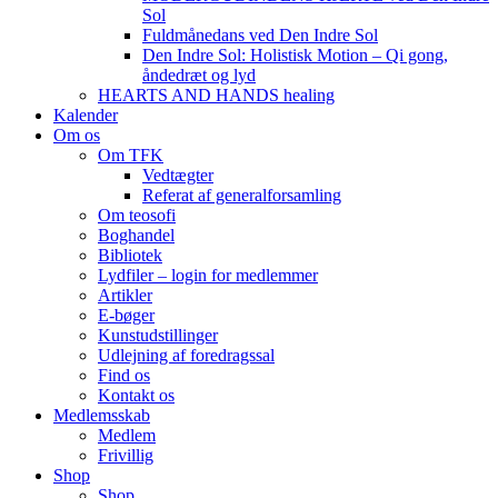
Sol
Fuldmånedans ved Den Indre Sol
Den Indre Sol: Holistisk Motion – Qi gong,
åndedræt og lyd
HEARTS AND HANDS healing
Kalender
Om os
Om TFK
Vedtægter
Referat af generalforsamling
Om teosofi
Boghandel
Bibliotek
Lydfiler – login for medlemmer
Artikler
E-bøger
Kunstudstillinger
Udlejning af foredragssal
Find os
Kontakt os
Medlemsskab
Medlem
Frivillig
Shop
Shop