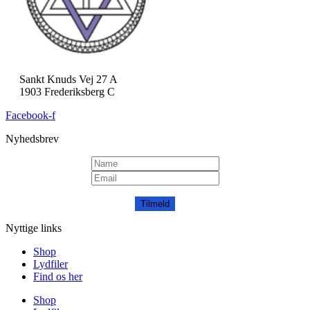
Sankt Knuds Vej 27 A
1903 Frederiksberg C
Facebook-f
Nyhedsbrev
Tilmeld
Nyttige links
Shop
Lydfiler
Find os her
Shop