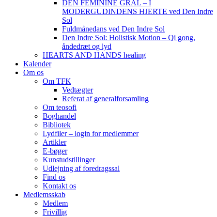
DEN FEMININE GRAL – I
MODERGUDINDENS HJERTE ved Den Indre
Sol
Fuldmånedans ved Den Indre Sol
Den Indre Sol: Holistisk Motion – Qi gong,
åndedræt og lyd
HEARTS AND HANDS healing
Kalender
Om os
Om TFK
Vedtægter
Referat af generalforsamling
Om teosofi
Boghandel
Bibliotek
Lydfiler – login for medlemmer
Artikler
E-bøger
Kunstudstillinger
Udlejning af foredragssal
Find os
Kontakt os
Medlemsskab
Medlem
Frivillig