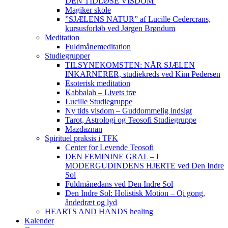
DEN TIDLØSE VISDOM
Magiker skole
”SJÆLENS NATUR” af Lucille Cedercrans,
kursusforløb ved Jørgen Brøndum
Meditation
Fuldmånemeditation
Studiegrupper
TILSYNEKOMSTEN: NÅR SJÆLEN
INKARNERER, studiekreds ved Kim Pedersen
Esoterisk meditation
Kabbalah – Livets træ
Lucille Studiegruppe
Ny tids visdom – Guddommelig indsigt
Tarot, Astrologi og Teosofi Studiegruppe
Mazdaznan
Spirituel praksis i TFK
Center for Levende Teosofi
DEN FEMININE GRAL – I
MODERGUDINDENS HJERTE ved Den Indre
Sol
Fuldmånedans ved Den Indre Sol
Den Indre Sol: Holistisk Motion – Qi gong,
åndedræt og lyd
HEARTS AND HANDS healing
Kalender