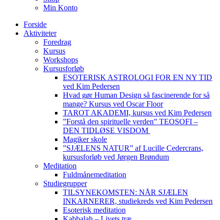
Min Konto
Forside
Aktiviteter
Foredrag
Kursus
Workshops
Kursusforløb
ESOTERISK ASTROLOGI FOR EN NY TID
ved Kim Pedersen
Hvad gør Human Design så fascinerende for så
mange? Kursus ved Oscar Floor
TAROT AKADEMI, kursus ved Kim Pedersen
”Forstå den spirituelle verden” TEOSOFI –
DEN TIDLØSE VISDOM
Magiker skole
”SJÆLENS NATUR” af Lucille Cedercrans,
kursusforløb ved Jørgen Brøndum
Meditation
Fuldmånemeditation
Studiegrupper
TILSYNEKOMSTEN: NÅR SJÆLEN
INKARNERER, studiekreds ved Kim Pedersen
Esoterisk meditation
Kabbalah – Livets træ