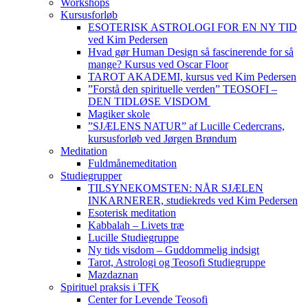
Workshops
Kursusforløb
ESOTERISK ASTROLOGI FOR EN NY TID
ved Kim Pedersen
Hvad gør Human Design så fascinerende for så
mange? Kursus ved Oscar Floor
TAROT AKADEMI, kursus ved Kim Pedersen
”Forstå den spirituelle verden” TEOSOFI –
DEN TIDLØSE VISDOM
Magiker skole
”SJÆLENS NATUR” af Lucille Cedercrans,
kursusforløb ved Jørgen Brøndum
Meditation
Fuldmånemeditation
Studiegrupper
TILSYNEKOMSTEN: NÅR SJÆLEN
INKARNERER, studiekreds ved Kim Pedersen
Esoterisk meditation
Kabbalah – Livets træ
Lucille Studiegruppe
Ny tids visdom – Guddommelig indsigt
Tarot, Astrologi og Teosofi Studiegruppe
Mazdaznan
Spirituel praksis i TFK
Center for Levende Teosofi