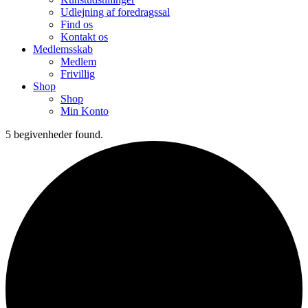
Udlejning af foredragssal
Find os
Kontakt os
Medlemsskab
Medlem
Frivillig
Shop
Shop
Min Konto
5 begivenheder found.