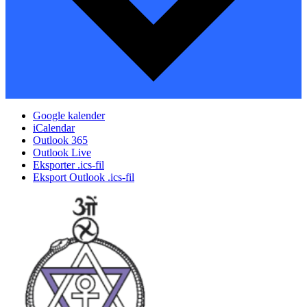
Google kalender
iCalendar
Outlook 365
Outlook Live
Eksporter .ics-fil
Eksport Outlook .ics-fil