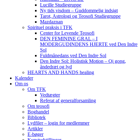
Lucille Studiegruppe
Ny tids visdom – Guddommelig indsigt
Tarot, Astrologi og Teosofi Studiegruppe
Mazdaznan
Spirituel praksis i TFK
Center for Levende Teosofi
DEN FEMININE GRAL – I
MODERGUDINDENS HJERTE ved Den Indre
Sol
Fuldmånedans ved Den Indre Sol
Den Indre Sol: Holistisk Motion – Qi gong,
åndedræt og lyd
HEARTS AND HANDS healing
Kalender
Om os
Om TFK
Vedtægter
Referat af generalforsamling
Om teosofi
Boghandel
Bibliotek
Lydfiler – login for medlemmer
Artikler
E-bøger
Kunstudstillinger