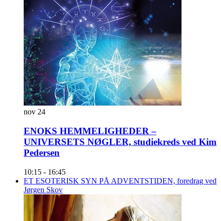
nov
24
ENOKS HEMMELIGHEDER –
UNIVERSETS NØGLER, studiekreds ved Kim
Pedersen
10:15
-
16:45
ET ESOTERISK SYN PÅ ADVENTSTIDEN, foredrag ved
Jørgen Skov